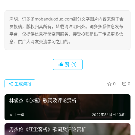
声明：词多多mobanduoduo.com部分文字图片内容来源于会
员投稿，版权归其所有，转载请注明出处。词多多系信息发布
平台，仅提供信息存储空间服务，接受投稿是出于传递更多信
息、供广大网友交流学习之目的。
赞
(1)
生成海报
0
0
林俊杰《心墙》歌词及评论赏析
首
页
上一篇
2022年8月4日 10:51
好
周杰伦《红尘客栈》歌词及评论赏析