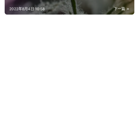
词
好
2022年8月4日 10:58
下一篇
句
经
典
歌
词
古
今
诗
词
常
登录
注册
用
贺
词