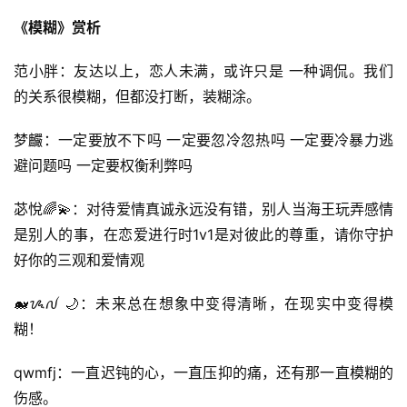
《模糊》赏析
范小胖：友达以上，恋人未满，或许只是 一种调侃。我们
的关系很模糊，但都没打断，装糊涂。
梦麣：一定要放不下吗 一定要忽冷忽热吗 一定要冷暴力逃
避问题吗 一定要权衡利弊吗
苾悅🌈💫：对待爱情真诚永远没有错，别人当海王玩弄感情
是别人的事，在恋爱进行时1v1是对彼此的尊重，请你守护
好你的三观和爱情观
🐋ᝰꫜ 🌙：未来总在想象中变得清晰，在现实中变得模
糊！
qwmfj：一直迟钝的心，一直压抑的痛，还有那一直模糊的
伤感。