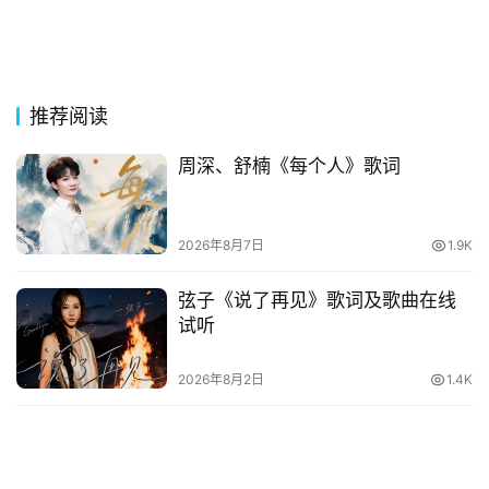
网
络
热
推荐阅读
词
周深、舒楠《每个人》歌词
电
影
台
2026年8月7日
1.9K
词
弦子《说了再见》歌词及歌曲在线
其
试听
他
词
2026年8月2日
1.4K
语