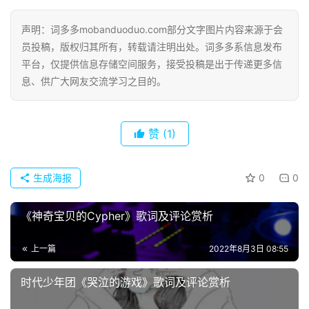
古
今
声明：词多多mobanduoduo.com部分文字图片内容来源于会
诗
员投稿，版权归其所有，转载请注明出处。词多多系信息发布
词
平台，仅提供信息存储空间服务，接受投稿是出于传递更多信
息、供广大网友交流学习之目的。
常
登录
注册
用
贺
赞
(1)
词
网
生成海报
0
0
络
热
《神奇宝贝的Cypher》歌词及评论赏析
词
上一篇
2022年8月3日 08:55
电
影
时代少年团《哭泣的游戏》歌词及评论赏析
台