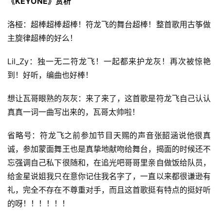
《KEYONE》赏析
洛桠：超棒超棒超棒！符龙飞的舞台超棒！整首歌用古筝做
主旋律超棒的好么！
首
Lil_Zy：独一无二符龙飞！一起都来护龙灰！再次被惊艳
页
到！好听，编曲也好棒！
好
想让瓦哥眼熟的灰灰：来了来了，这首歌是符龙飞自己认认
词
真真一词一曲写出来的，瓦哥太帅啦！
好
句
省略号：符龙飞之前参加节目天赐的声音张韶涵说他很真
诚，参加蒙面舞王也是真挚地献吻给舞台，揭面的时候还不
经
忘强调自己私下很随和，在追光吧哥哥里亲自做饭给队员，
典
给金星说姐我只在意你记住我名字了，一直以来都很谦逊有
歌
礼，完全不存在不尊重对手，而且这首歌挺有特点的挺好听
词
的呀！！！！！！