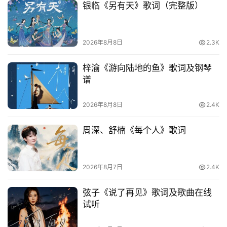
银临《另有天》歌词（完整版）
热
词
2026年8月8日
2.3K
电
影
梓渝《游向陆地的鱼》歌词及钢琴
台
谱
词
2026年8月8日
2.4K
其
他
周深、舒楠《每个人》歌词
词
语
2026年8月7日
2.4K
弦子《说了再见》歌词及歌曲在线
试听