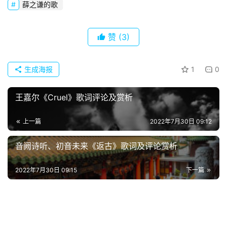
薛之谦的歌
赞
(3)
生成海报
1
0
王嘉尔《Cruel》歌词评论及赏析
上一篇
2022年7月30日 09:12
首
音阙诗听、初音未来《返古》歌词及评论赏析
页
2022年7月30日 09:15
下一篇
好
词
好
句