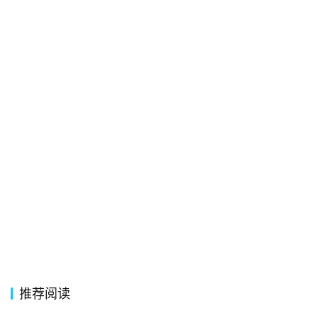
经
典
歌
词
古
今
诗
词
常
登录
注册
用
贺
词
推荐阅读
网
络