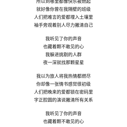
所以到哪里都像快乐被燃起
就好像你曾在我隔壁的班级
人们把难言的爱都埋入土壤里
袖手旁观着别人尽力撇清自己
我听见了你的声音
也藏着颗不敢见的心
我躲进挑剔的人群
夜一深就找那颗星星
我以为旅人将我热情都燃尽
你却像一张情书感觉很初级
人们把晚来的爱都锁在密码里
字正腔圆的演说撇清所有关系
我听见了你的声音
也藏着颗不敢见的心