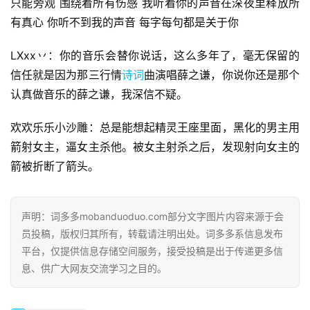
只能旁观 围绕着所有伤感 我听着你的声音在深夜里释放所
有真心 你听不到我的声音 每字每句都是关于你
LXxx丷：你的音乐会替你说话，这么多年了，毫无保留的
信任就是因为那三行情
诗词
曲演唱薛之谦，你说你还是那个
认真做音乐的薛之谦，我深信不疑。
欢欢乐乐小沙雕：总是能想起精灵王座里面，黑化的男主用
箭射女主，逼女主杀他。被女主射杀之后，发现射向女主的
箭被折断了箭头。
声明：词多多mobanduoduo.com部分文字图片内容来源于会
员投稿，版权归其所有，转载请注明出处。词多多系信息发布
平台，仅提供信息存储空间服务，接受投稿是出于传递更多信
息、供广大网友交流学习之目的。