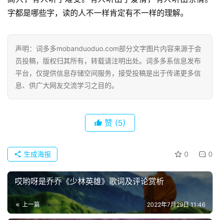
字都是哪些字，读的人不一样肯定有不一样的理解。
声明：词多多mobanduoduo.com部分文字图片内容来源于会
员投稿，版权归其所有，转载请注明出处。词多多系信息发布
平台，仅提供信息存储空间服务，接受投稿是出于传递更多信
息、供广大网友交流学习之目的。
赞
(5)
生成海报
0
0
首
哎哟呀是乔乔《少林英雄》歌词及评论赏析
页
上一篇
2022年7月29日 11:46
好