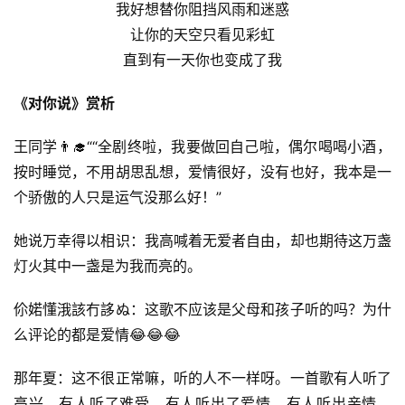
我好想替你阻挡风雨和迷惑
让你的天空只看见彩虹
直到有一天你也变成了我
《对你说》赏析
王同学👨‍🎓““全剧终啦，我要做回自己啦，偶尔喝喝小酒，
按时睡觉，不用胡思乱想，爱情很好，没有也好，我本是一
个骄傲的人只是运气没那么好！”
她说万幸得以相识：我高喊着无爱者自由，却也期待这万盏
灯火其中一盏是为我而亮的。
伱婼懂涐該冇誃ぬ：这歌不应该是父母和孩子听的吗？为什
么评论的都是爱情😂😂😂
那年夏：这不很正常嘛，听的人不一样呀。一首歌有人听了
高兴，有人听了难受。有人听出了爱情，有人听出亲情。 