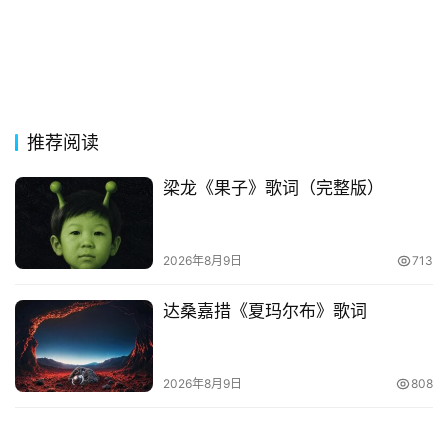
词
网
络
热
词
推荐阅读
电
梁龙《果子》歌词（完整版）
影
台
词
2026年8月9日
713
达桑嘉措《夏玛尔布》歌词
其
他
词
语
2026年8月9日
808