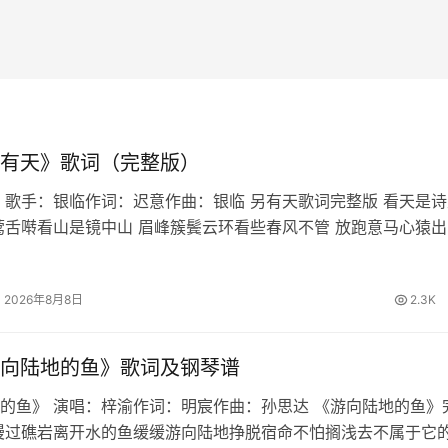
有天》歌词（完整版）
 歌手：银临作词：迟意作曲：银临 另有天歌词完整版 看天是诗
莺舌啭看山是镜中山 眉峰簇鬓云环看些春风不管 放跑意马心猿出
我与我正开宴听别听月指星点 蜂嘲蝶酸问别问萧郎刘郎 恨长情短
舞筵灯灰烛黯催…
2026年8月8日
2.3K
向陆地的鱼》歌词及钢琴谱
的鱼》 演唱：梓渝作词：明宸作曲：孙思达 《游向陆地的鱼》
漫过礁岩离开水的鱼缓缓游向陆地挣脱宿命不怕搁浅去不属于它