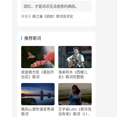
回忆，才是迟迟无法痊愈的病因。
评论于
薛之谦《顽疾》歌词及评论
推荐歌词
就是南方凯《离别开
海来阿木《西楼儿
出花》歌词
女》歌词完整版
晚风心里吹谐音粤语
王宇宙Leto《若月亮
歌词
没有来》歌词（LIVE