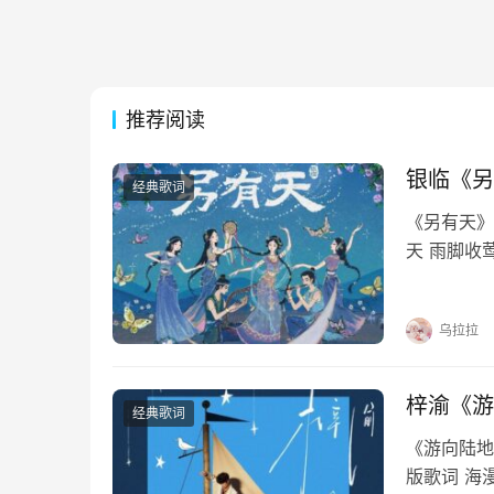
推荐阅读
银临《另
经典歌词
《另有天》
天 雨脚收
网对罗天 
看 只看 
乌拉拉
梓渝《游
经典歌词
《游向陆地
版歌词 海