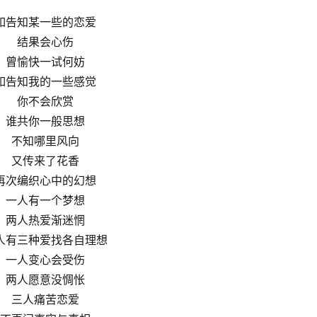
如告知某一些的恋爱
结果会心伤
曾愉快一试何妨
如告知我的一些感觉
你不会欣赏
谁共你一般思想
不知哪里风向
又传来了花香
再次编织心中的幻想
一人有一个梦想
两人热爱渐迷惘
人有三种爱找各自理想
一人变心会受伤
两人愿意没惆怅
三人痛苦恋爱