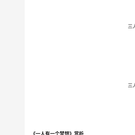
三
三
《一人有一个梦想》赏析