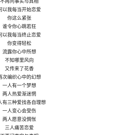
不再问事实与真相
何以我每当开始恋爱
你这么紧张
谁令你心跳若狂
何以我每当终止恋爱
你变得轻松
流露你心中所想
不知哪里风向
又传来了花香
再次编织心中的幻想
一人有一个梦想
两人热爱渐迷惘
人有三种爱找各自理想
一人变心会受伤
两人愿意没惆怅
三人痛苦恋爱