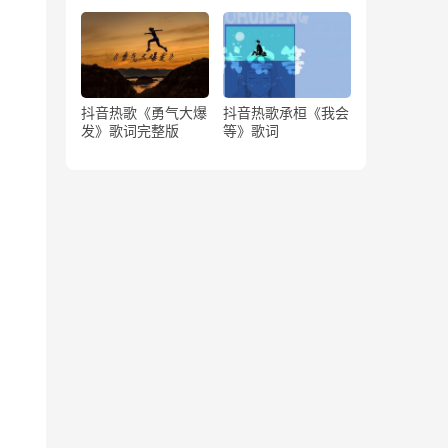
版）
抖音热歌《勇气大爆
抖音热歌承桓《我会
发》歌词完整版
等》歌词