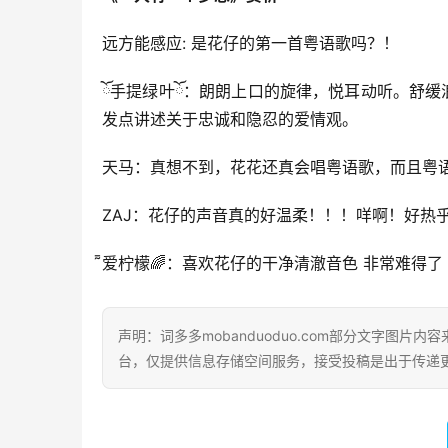
远方能感应: 是花仔的第一首粤语歌吗？！
ོ手提绿叶ོ：朗朗上口的旋律，悦耳动听。舒缓
发点讲述关于忠诚和隐忍的爱情观。
天马：真想不到，花花还真会唱粤语歌，而且粤
ZAJ：花仔的声音真的好温柔！！！咩啊！好热
爱柠檬🌈：喜欢花仔的干净清澈音色 非常难得了
声明：词多多mobanduoduo.com部分文字图
台，仅提供信息存储空间服务，接受投稿是出于传递