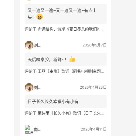
又一遍又一遍~又一遍又一遍~有点上
头！
评论于
命运结构、诗岸《夏日尽头的我们》歌词及钢琴谱免费获取
刘看山
2026年5月7日
天后唱秦腔，新鲜~！
评论于
王菲《主角》歌词（同名电视剧主题曲）
刘看山
2026年4月23日
日子长久长久幸福小有小有
评论于
荣诗雨《长久小有》歌词（日子长久幸福小有）
南穑
2026年4月11日