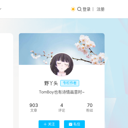
登录
注册
野丫头
专栏作者
TomBoy也有诗情画意时~
903
4
70
文章
评论
粉丝
关注
私信