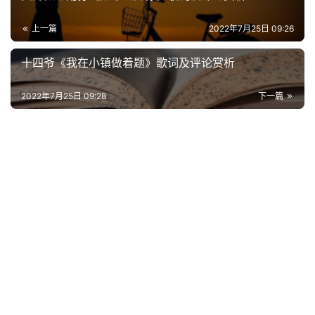
经
上一篇
2022年7月25日 09:26
典
歌
十四爷《我在小镇做着题》歌词及评论赏析
词
2022年7月25日 09:28
下一篇
古
今
诗
词
常
登录
注册
用
贺
词
网
络