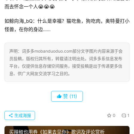
而去怀念一个人😭😭😭
如鲸向海_bQ：什么是幸福？猫吃鱼，狗吃肉，奥特曼打小
怪兽，在你的身边……
声明：词多多mobanduoduo.com部分文字图片内容来源于会
员投稿，版权归其所有，转载请注明出处。词多多系信息发布
平台，仅提供信息存储空间服务，接受投稿是出于传递更多信
息、供广大网友交流学习之目的。
首
页
赞
(11)
好
词
生成海报
0
1
好
句
买辣椒也用券《如果去见你》歌词及评论赏析