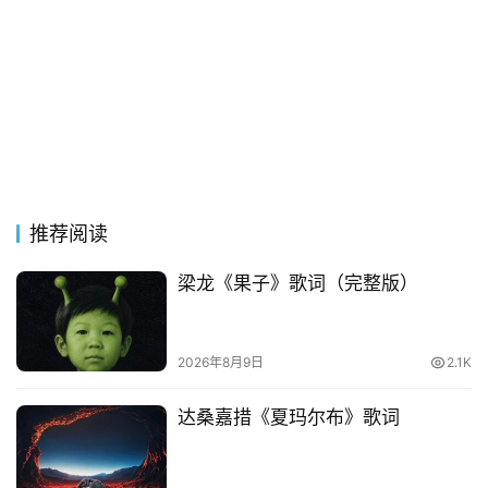
热
词
电
影
台
词
推荐阅读
其
他
梁龙《果子》歌词（完整版）
词
语
2026年8月9日
2.1K
达桑嘉措《夏玛尔布》歌词