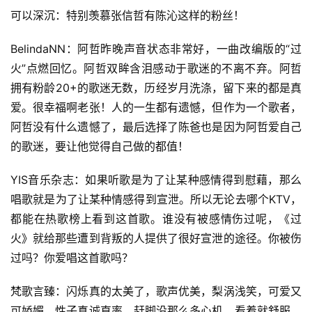
可以深沉：特别羡慕张信哲有陈沁这样的粉丝！
BelindaNN：阿哲昨晚声音状态非常好，一曲改编版的“过
火”点燃回忆。阿哲双眸含泪感动于歌迷的不离不弃。阿哲
拥有粉龄20+的歌迷无数，历经岁月洗涤，留下来的都是真
爱。很幸福啊老张！人的一生都有遗憾，但作为一个歌者，
阿哲没有什么遗憾了，最后选择了陈爸也是因为阿哲爱自己
的歌迷，要让他觉得自己做的都值！
YIS音乐杂志：如果听歌是为了让某种感情得到慰藉，那么
唱歌就是为了让某种情感得到宣泄。所以无论去哪个KTV，
都能在热歌榜上看到这首歌。谁没有被感情伤过呢，《过
火》就给那些遭到背叛的人提供了很好宣泄的途径。你被伤
过吗？你爱唱这首歌吗？
梵歌言臻：闪烁真的太美了，歌声优美，梨涡浅笑，可爱又
可娇媚，性子真诚直率，赶脚没那么多心机，看着就舒服，