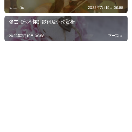
词
上一篇
2022年7月19日 09:55
古
张杰《他不懂》歌词及评论赏析
今
诗
2022年7月19日 09:58
下一篇
词
常
登录
注册
用
贺
词
网
络
热
词
电