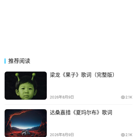
影
台
词
其
他
词
语
推荐阅读
梁龙《果子》歌词（完整版）
2026年8月9日
2.1K
达桑嘉措《夏玛尔布》歌词
2026年8月9日
2.1K