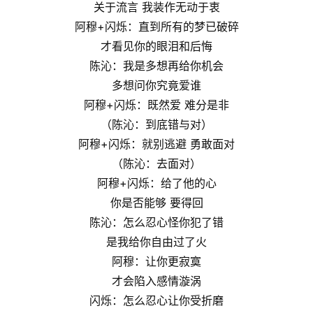
关于流言 我装作无动于衷
阿穆+闪烁：直到所有的梦已破碎
才看见你的眼泪和后悔
陈沁：我是多想再给你机会
多想问你究竟爱谁
阿穆+闪烁：既然爱 难分是非
（陈沁：到底错与对）
阿穆+闪烁：就别逃避 勇敢面对
（陈沁：去面对）
阿穆+闪烁：给了他的心
你是否能够 要得回
陈沁：怎么忍心怪你犯了错
是我给你自由过了火
阿穆：让你更寂寞
才会陷入感情漩涡
闪烁：怎么忍心让你受折磨