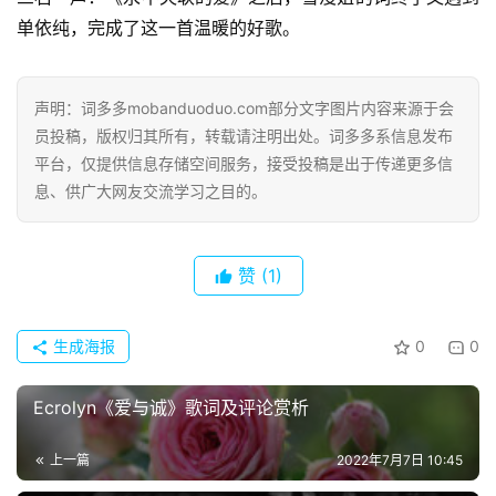
单依纯，完成了这一首温暖的好歌。
声明：词多多mobanduoduo.com部分文字图片内容来源于会
员投稿，版权归其所有，转载请注明出处。词多多系信息发布
平台，仅提供信息存储空间服务，接受投稿是出于传递更多信
息、供广大网友交流学习之目的。
赞
(1)
生成海报
0
0
首
Ecrolyn《爱与诚》歌词及评论赏析
页
上一篇
2022年7月7日 10:45
好