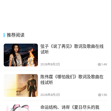
词
网
络
热
词
推荐阅读
电
弦子《说了再见》歌词及歌曲在线
影
试听
台
词
2026年8月2日
1.4K
陈伟霆《哪怕我们》歌词及歌曲在
其
线试听
他
词
语
2026年8月2日
1.5K
命运结构、诗岸《夏日尽头的我