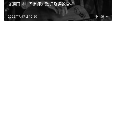
交通国《叶问宗师》歌词及评论赏析
词
好
2022年7月7日 10:50
下一篇
句
经
典
歌
词
古
今
诗
词
常
登录
注册
用
贺