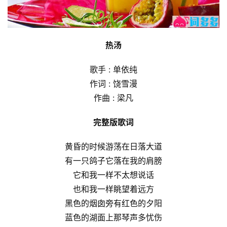
热汤
歌手 : 单依纯
作词 : 饶雪漫
作曲 : 梁凡
完整版歌词
黄昏的时候游荡在日落大道
有一只鸽子它落在我的肩膀
它和我一样不太想说话
也和我一样眺望着远方
黑色的烟囱旁有红色的夕阳
蓝色的湖面上那琴声多忧伤