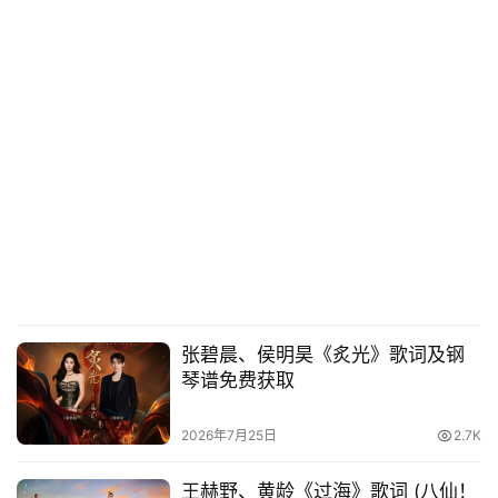
张碧晨、侯明昊《炙光》歌词及钢
琴谱免费获取
2026年7月25日
2.7K
王赫野、黄龄《过海》歌词 (八仙！