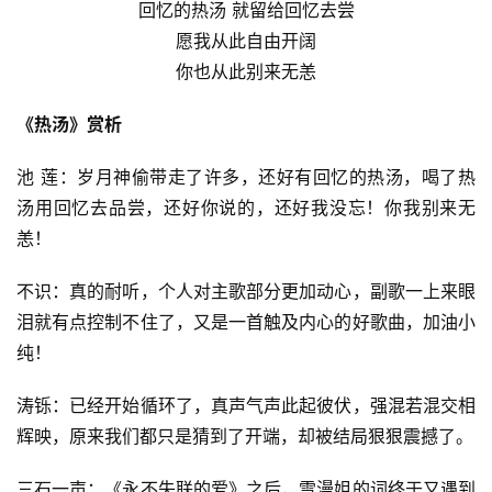
回忆的热汤 就留给回忆去尝
愿我从此自由开阔
你也从此别来无恙
《热汤》赏析
池 莲：岁月神偷带走了许多，还好有回忆的热汤，喝了热
汤用回忆去品尝，还好你说的，还好我没忘！你我别来无
恙！
不识：真的耐听，个人对主歌部分更加动心，副歌一上来眼
泪就有点控制不住了，又是一首触及内心的好歌曲，加油小
纯！
涛铄：已经开始循环了，真声气声此起彼伏，强混若混交相
辉映，原来我们都只是猜到了开端，却被结局狠狠震撼了。
三石一声：《永不失联的爱》之后，雪漫姐的词终于又遇到