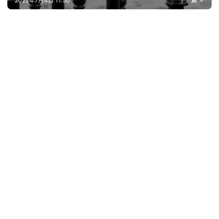
2022年7月4日 11:50
下一篇
好
句
经
典
歌
词
古
今
诗
词
常
登录
注册
用
贺
词