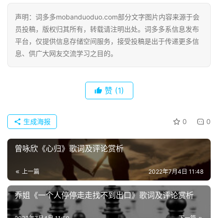
声明：词多多mobanduoduo.com部分文字图片内容来源于会
员投稿，版权归其所有，转载请注明出处。词多多系信息发布
平台，仅提供信息存储空间服务，接受投稿是出于传递更多信
息、供广大网友交流学习之目的。
赞
(1)
生成海报
0
0
曾咏欣《心归》歌词及评论赏析
首
上一篇
2022年7月4日 11:48
页
乔姐《一个人停停走走找不到出口》歌词及评论赏析
好
词