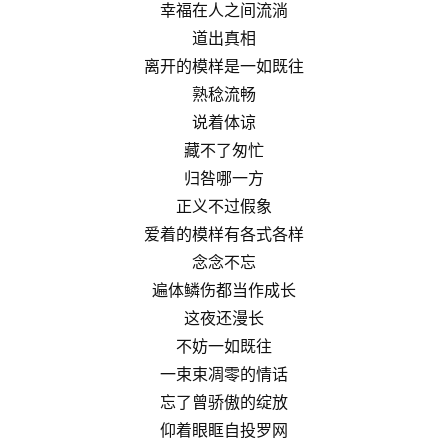
幸福在人之间流淌
道出真相
离开的模样是一如既往
熟稔流畅
说着体谅
藏不了匆忙
归咎哪一方
正义不过假象
爱着的模样有各式各样
念念不忘
遍体鳞伤都当作成长
这夜还漫长
不妨一如既往
一束束凋零的情话
忘了曾骄傲的绽放
仰着眼眶自投罗网