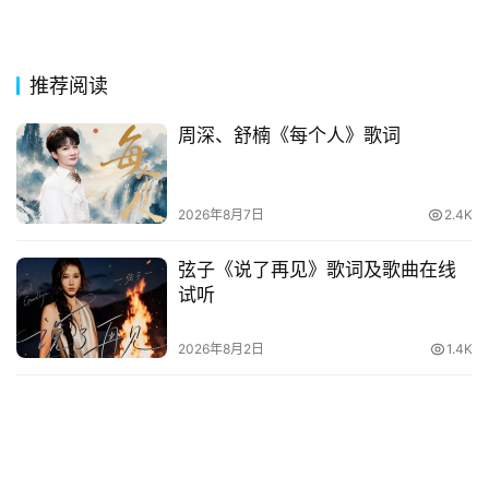
网
络
热
推荐阅读
词
周深、舒楠《每个人》歌词
电
影
2026年8月7日
2.4K
台
词
弦子《说了再见》歌词及歌曲在线
试听
其
他
2026年8月2日
1.4K
词
语