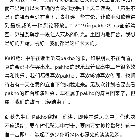
而不是用自以为正确的言论把歌手推上风口浪尖。「声生不
息」的舞台至少在当下，去打碎一些言论，让歌手和歌迷得
到最权威的一种舆论释放。” 2019年pakho将ins全部清
空，算是瓦解那一段让人煎熬的时光。重回内地舞台，我想
是好的开端，祝好！我们都是这样长大的。
KaKi熊：中午在饭堂听着pakho的歌，如果朋友不在面前，
真的会忍不住哭出来。pakho的歌承载着我高中三年很多故
事和快乐，我们都很喜欢pakho，喜欢够钟喜欢传闻，也期
待着有一天在我的宣言下他向我走来。无数次计划着要去看
pakho的舞台和演唱会，现在属于pakho的舞台回来了，但
属于我们的故事 已经结束了…
劲秋先生i：Pakho我想同你讲，即使在逆风之中，你也决
不应退缩，要在时代骇浪中搏击，要向万丈峻岭攀登！这一
首一击即中，激起了多少你听众内心深处的淡淡涟漪。