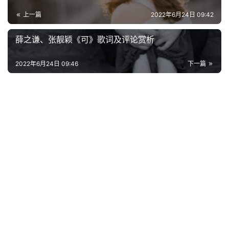
好
上一篇
2022年6月24日 09:42
词
好
薛之谦、张靓颖《可》歌词及评论赏析
句
2022年6月24日 09:46
下一篇
经
典
歌
词
古
今
诗
词
常
登录
注册
用