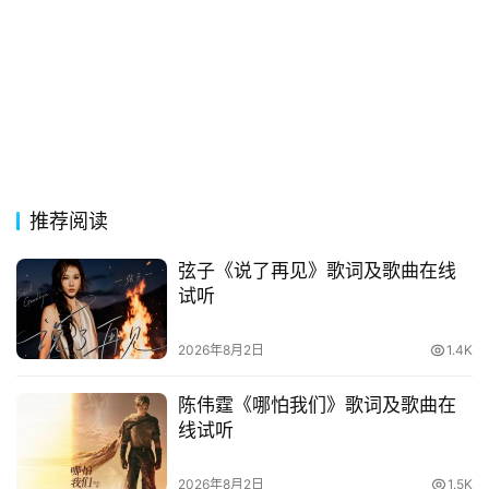
贺
词
网
络
热
词
推荐阅读
电
影
弦子《说了再见》歌词及歌曲在线
台
试听
词
2026年8月2日
1.4K
其
他
陈伟霆《哪怕我们》歌词及歌曲在
词
线试听
语
2026年8月2日
1.5K