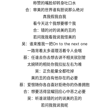
称赞的嘴脸却转身吐口水
合：审美的世界谁有胆说那么绝对
真我假我自我
看今天这个我想要哪个我
合：错的对的说美的丑的
若问我我看我说我怪美的
吴：谁来推我一把On to the next one
一路背着太多道理活着令人会喘
蔡：任谁去伤去想去讲不相关就别管
太婉转的相处你我拉扯左右为难
吴：正负能量全都吃掉
美的丑的自有他存在的必要
蔡：爱恨随你各自喜好拒绝你的伪善拥抱
合：想要活得显耀回应心中恶之必要
吴：听谁说错的对的说美的丑的
若问我我说我呢