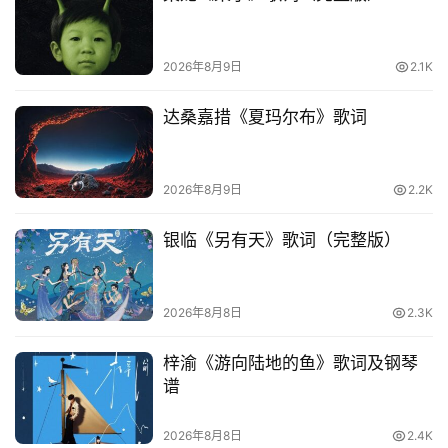
台
词
2026年8月9日
2.1K
其
达桑嘉措《夏玛尔布》歌词
他
词
语
2026年8月9日
2.2K
银临《另有天》歌词（完整版）
2026年8月8日
2.3K
梓渝《游向陆地的鱼》歌词及钢琴
谱
2026年8月8日
2.4K