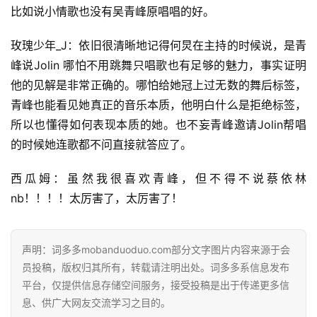
比如说小情歌也没有吴青峰原唱唱的好。
玫瑰少年_J：依旧很清晰地记得何炅在主持的时候说，是青
峰说Jolin 哪怕不用跳舞只唱歌也有足够的魅力，事实证明
他的见解是非常正确的。哪怕给她冠上过无数的舞后标签，
青峰也能看见她真正的音乐本质，他明白什么是拒绝标签，
所以也懂得如何表现本质的她。也不妄青峰邀请Jolin帮唱
的时候她连歌都不问直接就答应了。
西瓜姆：虽然我很喜欢青峰，但不得不说蔡依林
nb！！！！太厉害了，太厉害了！
声明：词多多mobanduoduo.com部分文字图片内容来源于会
员投稿，版权归其所有，转载请注明出处。词多多系信息发布
平台，仅提供信息存储空间服务，接受投稿是出于传递更多信
息、供广大网友交流学习之目的。