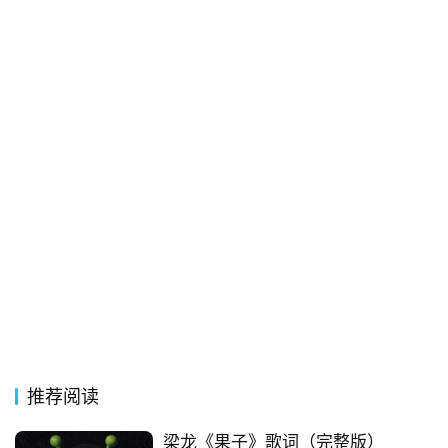
古
今
诗
词
常
登录
注册
用
贺
词
网
络
热
词
推荐阅读
电
梁龙《果子》歌词（完整版）
影