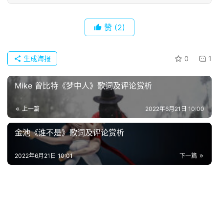
赞
(2)
生成海报
0
1
首
Mike 曾比特《梦中人》歌词及评论赏析
页
上一篇
2022年6月21日 10:00
好
词
金池《谁不是》歌词及评论赏析
好
句
2022年6月21日 10:01
下一篇
经
典
歌
词