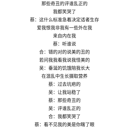
那些奇丑的评谁乱正的
我都笑哭了
蔡：这什么标准急着决定适者生存
爱我恨我非我有一些外在我
来自内在我
蔡：听谁说
合：错的对的说美的丑的
若问我我看我说我怪美的
吴：垂涎的饥饿陪我长大
在混乱中生长摄取营养
蔡：过去坑疤的
吴：让我站稳了
蔡：那些奇丑的
吴：评谁乱正的
合：我都笑哭了
蔡：看不见我的美是你瞎了眼