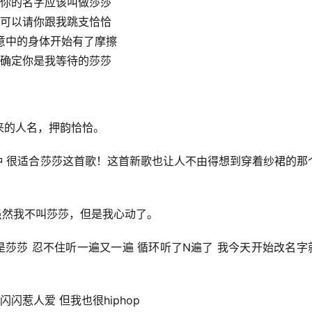
你的名字应该叫做莎莎
可以请你跟我跳支恰恰
意中的身体开始有了摩擦
确定你是我等待的莎莎
来的人名，押韵恰恰。
种 很适合莎莎这首歌！这首新歌也让人不由得想到穿着纱裙的那
！虽然我不叫莎莎，但是我心动了。
脑子都是莎莎 忍不住听一遍又一遍 循环听了N遍了 我今天开始改名字
闪惹人爱 但我也很hiphop