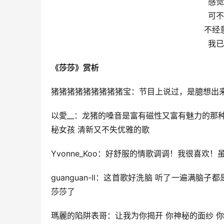
感觉
可不
不经
我已
《莎莎》赏析
猪猪猪猪猪猪猪猪猪宝：节目上说过，是臆想出
以愛__：龙猪的嗓音是富有磁性又富有魅力的那
秘女孩 清新又不失优雅的歌
Yvonne_Koo：好舒服的情歌调调！我很喜欢
guanguan-ll：这首歌好洗脑 听了一遍满
莎莎了
瑪麗的陷阱表哥：让我为你揭开 你神秘的面纱 你闪