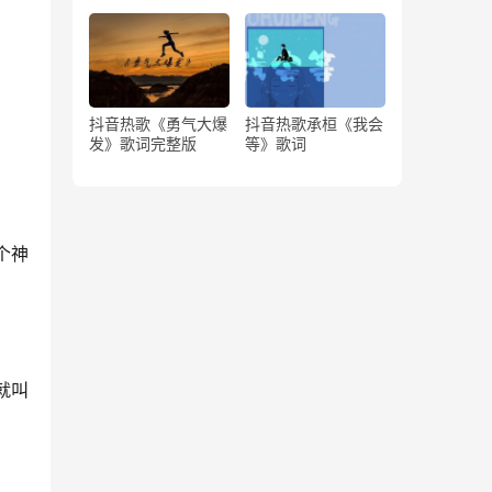
版）
抖音热歌《勇气大爆
抖音热歌承桓《我会
发》歌词完整版
等》歌词
个神
就叫