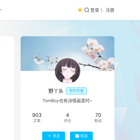
登录
注册
野丫头
专栏作者
TomBoy也有诗情画意时~
903
4
70
文章
评论
粉丝
关注
私信