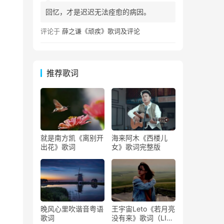
回忆，才是迟迟无法痊愈的病因。
评论于
薛之谦《顽疾》歌词及评论
推荐歌词
就是南方凯《离别开
海来阿木《西楼儿
出花》歌词
女》歌词完整版
晚风心里吹谐音粤语
王宇宙Leto《若月亮
歌词
没有来》歌词（LIVE