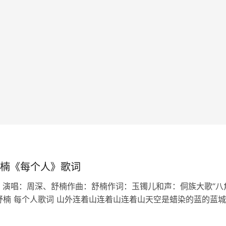
楠《每个人》歌词
 演唱：周深、舒楠作曲：舒楠作词：玉镯儿和声：侗族大歌“八
舒楠 每个人歌词 山外连着山连着山连着山天空是蜡染的蓝的蓝
暖烟火暖人间的浪漫月大如冠溪流连成川连成川连成川篝火堆映
长桌宴不散宴不散宴不…