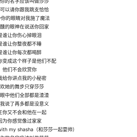
你的名字应该叫做莎莎
可以请你跟我跳支恰恰
by你的眼睛对我施了魔法
醺的眼神在说送你回家
是谁让你伤心掉眼泪
是谁让你整夜都不睡
是谁让你每次都喝醉
你变成这个样子是他们不配
他们不会欣赏你
我给你讲点我的小秘密
欢她的舞步只穿莎莎
眼中他们全部都是渣渣
我说了再多都是没意义
正你又不会和他在一起
因为你感觉像过家家
with my shasha（和莎莎一起耍帅）