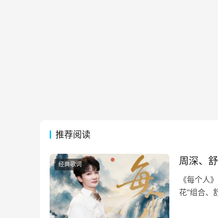
推荐阅读
周深、舒
经典歌词
《每个人》
花”组合、
烟火暖烟火
你的脸的脸