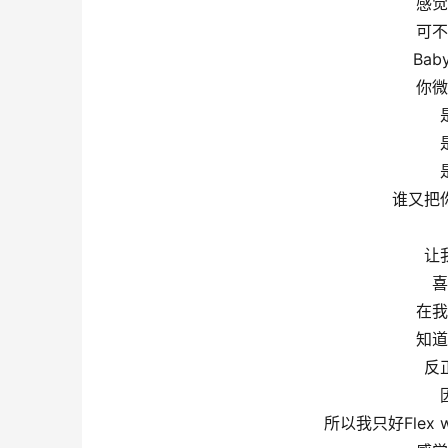
感觉
可不
Ba
你微
谁又把
让
喜
在我
知道
反
所以我只好Flex 