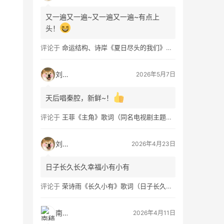
又一遍又一遍~又一遍又一遍~有点上
头！
评论于
命运结构、诗岸《夏日尽头的我们》歌词及钢琴谱免费获取
刘看山
2026年5月7日
天后唱秦腔，新鲜~！
评论于
王菲《主角》歌词（同名电视剧主题曲）
刘看山
2026年4月23日
日子长久长久幸福小有小有
评论于
荣诗雨《长久小有》歌词（日子长久幸福小有）
南穑
2026年4月11日