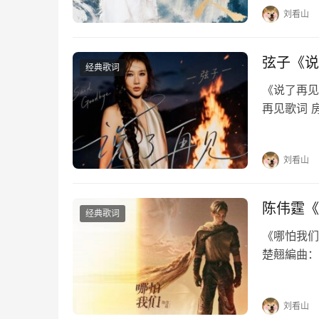
刘看山
弦子《说
经典歌词
《说了再见》
再见歌词 
每个夜里慢
惯如此刻骨
刘看山
陈伟霆《
经典歌词
《哪怕我们》
楚翹編曲：
念执着哪怕
万古…
刘看山