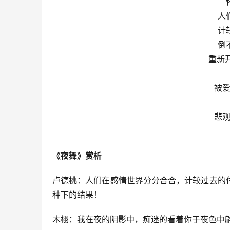
人
计
倒
重新
被爱
悲观
《夜舞》赏析
卢德桃：人们在感情世界分分合合，计较过去的
种下的结果！
木栩：我在夜的阴影中，痴迷的看着你于夜色中