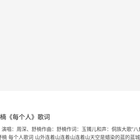
楠《每个人》歌词
 演唱：周深、舒楠作曲：舒楠作词：玉镯儿和声：侗族大歌“八
舒楠 每个人歌词 山外连着山连着山连着山天空是蜡染的蓝的蓝