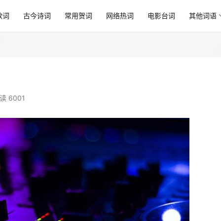
歌词
古今诗词
常用贺词
网络热词
电影台词
其他词语
读 6001