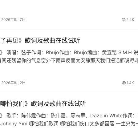
暖烟火暖人间的浪漫月大如冠溪流连成川连成川连成川篝火堆映
长桌宴不散宴不散宴不…
2026年8月7日
2.4K
了再见》歌词及歌曲在线试听
 演唱：弦子作词：Rbujo作曲：Rbujo编曲：黄宣铭 S.M.H 
房间还残留你的气息窗外下雨声反而太安静那天我们把话都说尽
慢想起我学会不再问原因也删掉所有讯息原来最难的不是分离是
铭心说…
2026年8月2日
1.4K
哪怕我们》歌词及歌曲在线试听
 歌手：陈伟霆作曲：陈伟霆、廖志華、Daze in White作词
Johnny Yim 哪怕我们歌词 哪怕我们伤口太多都磊落 一生只为
我们直闯战火跟着我 生路由双手开拓天道昭昭 破尽虚妄铁骨不