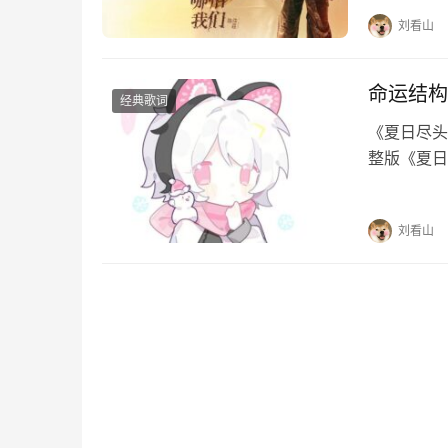
万古…
刘看山
命运结构
经典歌词
《夏日尽头
整版《夏日
夏日尽头的
河倾斜故事
刘看山