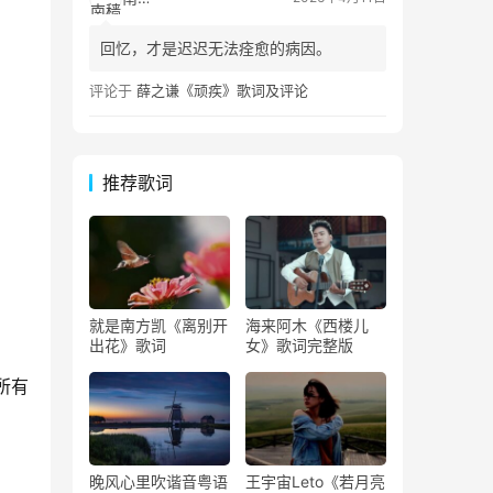
回忆，才是迟迟无法痊愈的病因。
评论于
薛之谦《顽疾》歌词及评论
推荐歌词
就是南方凯《离别开
海来阿木《西楼儿
出花》歌词
女》歌词完整版
所有
晚风心里吹谐音粤语
王宇宙Leto《若月亮