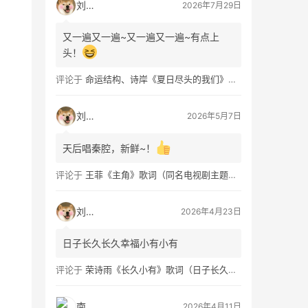
刘看山
2026年7月29日
又一遍又一遍~又一遍又一遍~有点上
头！
评论于
命运结构、诗岸《夏日尽头的我们》歌词及钢琴谱免费获取
刘看山
2026年5月7日
天后唱秦腔，新鲜~！
评论于
王菲《主角》歌词（同名电视剧主题曲）
刘看山
2026年4月23日
日子长久长久幸福小有小有
评论于
荣诗雨《长久小有》歌词（日子长久幸福小有）
南穑
2026年4月11日