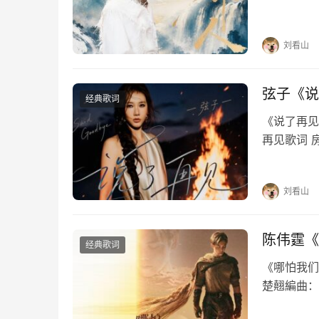
烟火暖烟火
你的脸的脸
刘看山
弦子《说
经典歌词
《说了再见》
再见歌词 
每个夜里慢
惯如此刻骨
刘看山
陈伟霆《
经典歌词
《哪怕我们》
楚翹編曲：
念执着哪怕