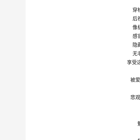
穿
后
像
感
隐
无
享受
被爱
悲观