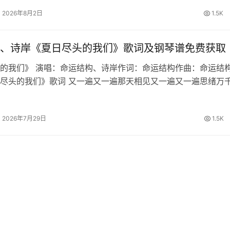
2026年8月2日
1.5K
、诗岸《夏日尽头的我们》歌词及钢琴谱免费获取
的我们》 演唱：命运结构、诗岸作词：命运结构作曲：命运结构
尽头的我们》歌词 又一遍又一遍那天相见又一遍又一遍思绪万
你能否回忆起最初时的誓约繁星啊坠落于海的那边明月也倒转向
的最后一页由我来写盛…
2026年7月29日
1.5K