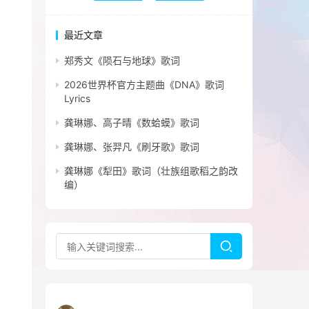
最近文章
郑秀文《陨石与地球》歌词
2026世界杯官方主题曲《DNA》歌词
Lyrics
龚琳娜、高子晴《数蛤蟆》歌词
龚琳娜、张羿凡《刷牙歌》歌词
龚琳娜《犁田》歌词（壮族组歌稻之韵改
编）