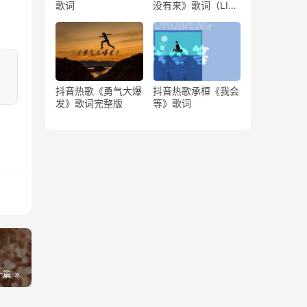
歌词
没有来》歌词（LIVE
版）
抖音热歌《勇气大爆
抖音热歌承桓《我会
发》歌词完整版
等》歌词
一篇