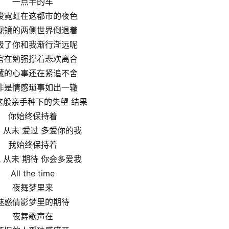
一点半的车
梭霓虹在这都市的夜色
视镜的两侧世界倒退着
极了你和我渐行渐远呢
官在勉强撑着悲欢离合
藏的心事还在紧追不舍
非是情感琐事如出一辙
这般亲手种下的失望 结果
你始终保持着
 从未 爱过 多爱你的我
我始终保持着
 从未 期待 你会多爱我
All the time
夜舞梦里来
魅惑倩影梦里的期待
夜舞歌声在