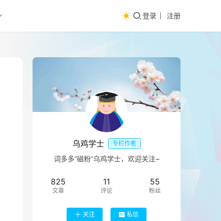
登录
注册
乌鸡学士
专栏作者
词多多“磁粉”乌鸡学士，欢迎关注~
825
11
55
文章
评论
粉丝
关注
私信