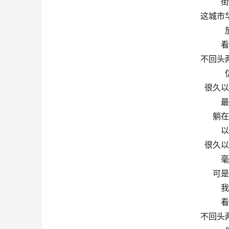
街
这城市
看
不回头
很久以
最
躺在
以
很久以
毫
可是
我
看
不回头