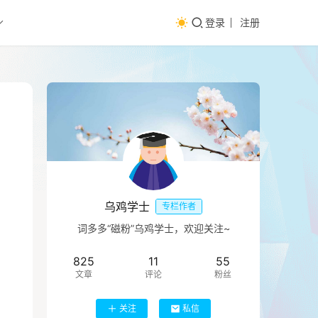
登录
注册
乌鸡学士
专栏作者
词多多“磁粉”乌鸡学士，欢迎关注~
825
11
55
文章
评论
粉丝
关注
私信