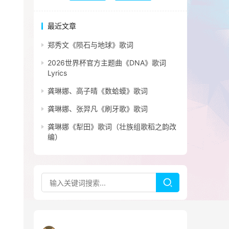
最近文章
郑秀文《陨石与地球》歌词
2026世界杯官方主题曲《DNA》歌词
Lyrics
龚琳娜、高子晴《数蛤蟆》歌词
龚琳娜、张羿凡《刷牙歌》歌词
龚琳娜《犁田》歌词（壮族组歌稻之韵改
编）