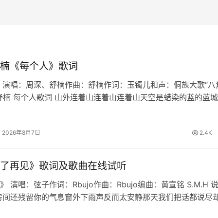
楠《每个人》歌词
 演唱：周深、舒楠作曲：舒楠作词：玉镯儿和声：侗族大歌“八
舒楠 每个人歌词 山外连着山连着山连着山天空是蜡染的蓝的蓝
暖烟火暖人间的浪漫月大如冠溪流连成川连成川连成川篝火堆映
长桌宴不散宴不散宴不…
2026年8月7日
2.4K
了再见》歌词及歌曲在线试听
 演唱：弦子作词：Rbujo作曲：Rbujo编曲：黄宣铭 S.M.H 
房间还残留你的气息窗外下雨声反而太安静那天我们把话都说尽
慢想起我学会不再问原因也删掉所有讯息原来最难的不是分离是