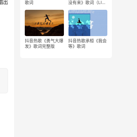
唱出
歌词
没有来》歌词（LIVE
版）
抖音热歌《勇气大爆
抖音热歌承桓《我会
发》歌词完整版
等》歌词