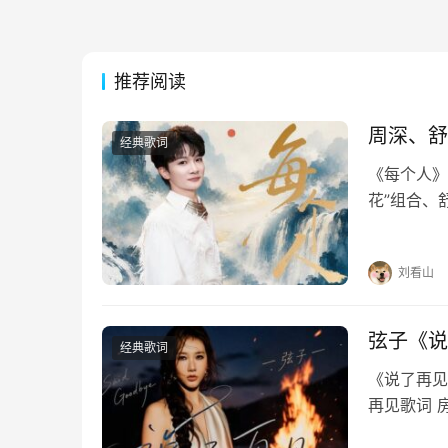
推荐阅读
周深、舒
经典歌词
《每个人》
花”组合、
烟火暖烟火
你的脸的脸
刘看山
弦子《说
经典歌词
《说了再见》
再见歌词 
每个夜里慢