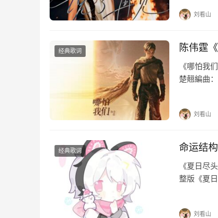
惯如此刻骨
刘看山
陈伟霆《
经典歌词
《哪怕我们》
楚翹編曲：
念执着哪怕
万古…
刘看山
命运结构
经典歌词
《夏日尽头
整版《夏日
夏日尽头的
河倾斜故事
刘看山