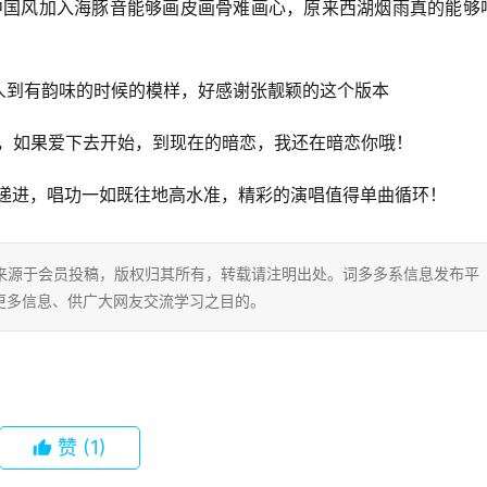
来中国风加入海豚音能够画皮画骨难画心，原来西湖烟雨真的能够
人到有韵味的时候的模样，好感谢张靓颖的这个版本
无双，如果爱下去开始，到现在的暗恋，我还在暗恋你哦！
绪层层递进，唱功一如既往地高水准，精彩的演唱值得单曲循环！
片内容来源于会员投稿，版权归其所有，转载请注明出处。词多多系信息发布平
更多信息、供广大网友交流学习之目的。
赞
(1)