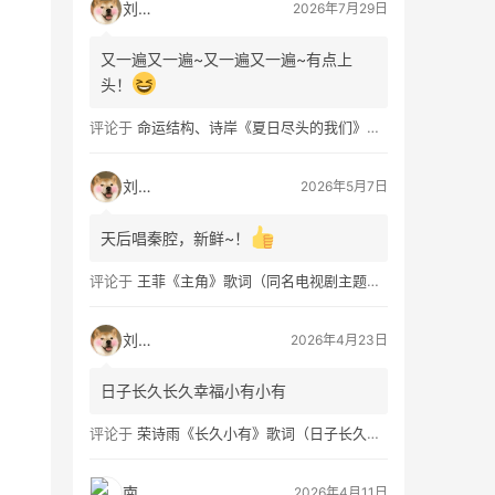
刘看山
2026年7月29日
又一遍又一遍~又一遍又一遍~有点上
头！
评论于
命运结构、诗岸《夏日尽头的我们》歌词及钢琴谱免费获取
刘看山
2026年5月7日
天后唱秦腔，新鲜~！
评论于
王菲《主角》歌词（同名电视剧主题曲）
刘看山
2026年4月23日
日子长久长久幸福小有小有
评论于
荣诗雨《长久小有》歌词（日子长久幸福小有）
南穑
2026年4月11日