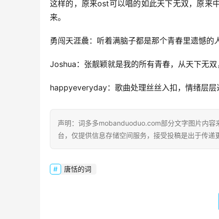
这样的，原来ost可以唱的如此天下无双，原
来。
勇闯天涯曟：听着满脑子都是那个青春里遗憾的
Joshua：张靓颖就是我的所有青春，从天下
happyeveryday：歌曲处理丝丝入扣，情
声明：词多多mobanduoduo.com部分文字图
台，仅提供信息存储空间服务，接受投稿是出于传递
唐恬的词