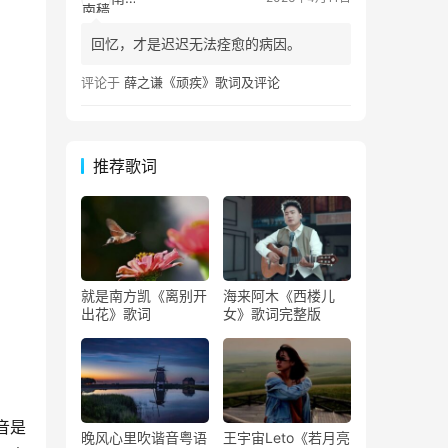
回忆，才是迟迟无法痊愈的病因。
评论于
薛之谦《顽疾》歌词及评论
推荐歌词
就是南方凯《离别开
海来阿木《西楼儿
出花》歌词
女》歌词完整版
音是
晚风心里吹谐音粤语
王宇宙Leto《若月亮