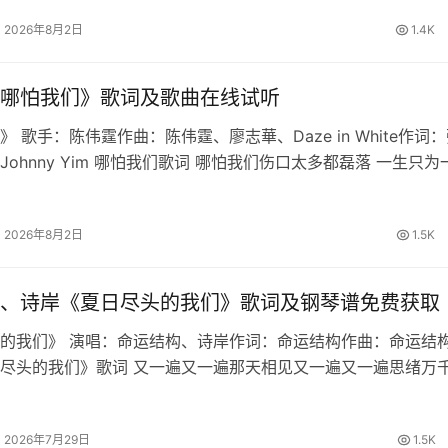
铭心说…
2026年8月2日
1.4K
哪怕我们》歌词及歌曲在线试听
 歌手：陈伟霆作曲：陈伟霆、廖志華、Daze in White作词
Johnny Yim 哪怕我们歌词 哪怕我们伤口太多都磊落 一生只为
我们直闯战火跟着我 生路由双手开拓天道昭昭 破尽虚妄铁骨不
2026年8月2日
1.5K
、诗岸《夏日尽头的我们》歌词及钢琴谱免费获取
的我们》 演唱：命运结构、诗岸作词：命运结构作曲：命运结构
尽头的我们》歌词 又一遍又一遍那天相见又一遍又一遍思绪万
你能否回忆起最初时的誓约繁星啊坠落于海的那边明月也倒转向
的最后一页由我来写盛…
2026年7月29日
1.5K