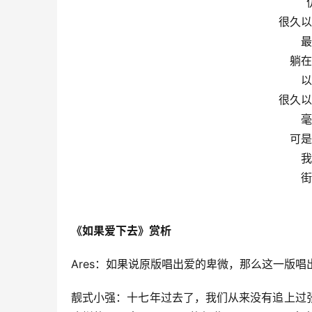
很久以
最
躺在
以
很久以
毫
可是
我
街
《如果爱下去》赏析
Ares：如果说原版唱出爱的卑微，那么这一版
靓式小强：十七年过去了，我们从来没有追上过