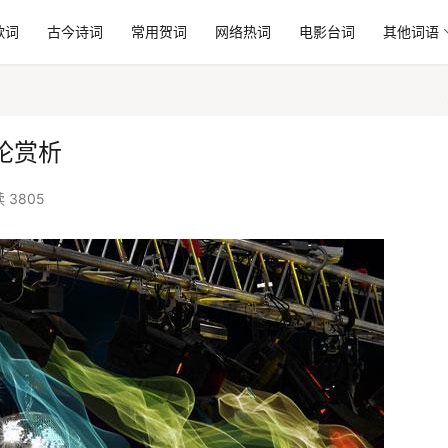
歌词
古今诗词
常用贺词
网络热词
电影台词
其他词语
论赏析
 3805