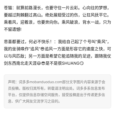
苍猫：就算前路漫长，也要守住一片云彩。心向往的梦想，
要越过荆棘翻过高山。绝处展翅受过的伤，让狂风抚平它。
乘着风，迎着浪，也要奔向你。乘风破浪，背水一战，只为
不留遗憾!
悲喜都要过，何必不快乐！：我给自己起了个号叫“乘风”，
我的坐骑唤作“追风”😎追风一方面是形容它的速度之快，可
以与风匹敌；另一方面是希望它能追随我的足迹，跟随我仗
剑东西南北走天涯😃😎是不是很SHUANG😏
首
页
声明：词多多mobanduoduo.com部分文字图片内容来源于会
好
员投稿，版权归其所有，转载请注明出处。词多多系信息发布
词
平台，仅提供信息存储空间服务，接受投稿是出于传递更多信
好
息、供广大网友交流学习之目的。
句