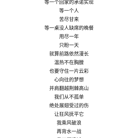
等一个回家的承诺实现
等一个人
苦尽甘来
等一桌没人缺席的晚餐
用尽一年
只盼一天
就算前路依然漫长
温热不在胸膛
也要守住一片云彩
心向往的梦想
并肩翻越荆棘高山
我们从不孤单
绝处展翅受过的伤
让狂风抚平它
我乘风破浪
再背水一战