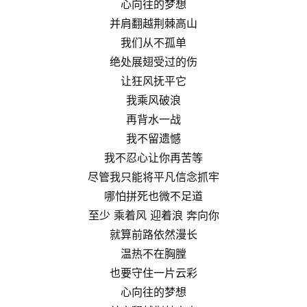
心向往的梦想
并肩翻越荆棘高山
我们从不孤单
绝处展翅受过的伤
让狂风抚平它
我乘风破浪
再背水一战
我不留遗憾
我不忍心让你再苦等
尽管我只能将平凡信念抓牢
哪怕拼死也微不足道
至少 乘着风 迎着浪 奔向你
就算前路依然漫长
温热不在胸膛
也要守住一片云彩
心向往的梦想