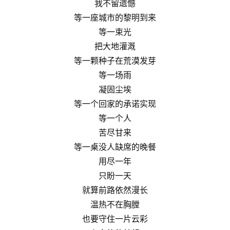
我不留遗憾
等一座城市的黎明到来
等一束光
把大地灌溉
等一颗种子在荒漠发芽
等一场雨
凝固尘埃
等一个回家的承诺实现
等一个人
苦尽甘来
等一桌没人缺席的晚餐
用尽一年
只盼一天
就算前路依然漫长
温热不在胸膛
也要守住一片云彩