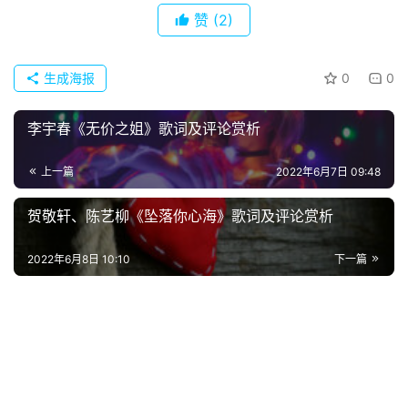
经
赞
(2)
典
歌
词
生成海报
0
0
古
李宇春《无价之姐》歌词及评论赏析
今
诗
上一篇
2022年6月7日 09:48
词
贺敬轩、陈艺柳《坠落你心海》歌词及评论赏析
常
登录
注册
2022年6月8日 10:10
下一篇
用
贺
词
网
络
热