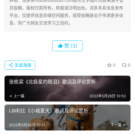
声明：词多多mobanduoduo.com部分文字图片内容来源于会
员投稿，版权归其所有，转载请注明出处。词多多系信息发布
平台，仅提供信息存储空间服务，接受投稿是出于传递更多信
息、供广大网友交流学习之目的。
赞
(3)
生成海报
0
0
张栋梁《北极星的眼泪》歌词及评论赏析
首
上一篇
2022年5月28日 10:53
页
LBI利比《小城夏天》歌词及评论赏析
好
2022年5月30日 10:21
下一篇
词
好