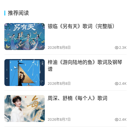
网
络
推荐阅读
热
词
银临《另有天》歌词（完整版）
电
影
2026年8月8日
2.3K
台
词
梓渝《游向陆地的鱼》歌词及钢琴
谱
其
他
2026年8月8日
2.4K
词
语
周深、舒楠《每个人》歌词
2026年8月7日
2.4K