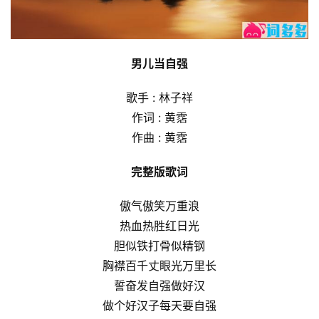
男儿当自强
歌手 : 林子祥
作词 : 黄霑
作曲 : 黄霑
完整版歌词
傲气傲笑万重浪
热血热胜红日光
胆似铁打骨似精钢
胸襟百千丈眼光万里长
誓奋发自强做好汉
做个好汉子每天要自强