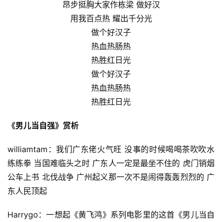
昂步挺胸大家作栋梁 做好汉
用我百点热 耀出千分光
做个好汉子
热血热肠热
热胜红日光
做个好汉子
热血热肠热
热胜红日光
《男儿当自强》赏析
williamtam：我们广东佬火气旺 没事的时候喝喝茶吹吹水
练练拳 当国难临头之时 广东人一定是最坐不住的 虎门销烟 
公车上书 北伐战争 广州起义那一次不是闹得轰轰烈烈的 广
东人民顶起
Harrygo：一想起《黄飞鸿》系列电影里的这首《男儿当自