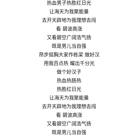
热血男子热胜红日光
让海天为我聚能量
去开天辟地为我理想去闯
看 碧波高涨
又看碧空广阔浩气扬
既是男儿当自强
昂步挺胸大家作栋梁 做好汉
用我百点热 耀出千分光
做个好汉子
热血热肠热
热胜红日光
让海天为我聚能量
去开天辟地为我理想去闯
看 碧波高涨
又看碧空广阔浩气扬
既是男儿当自强