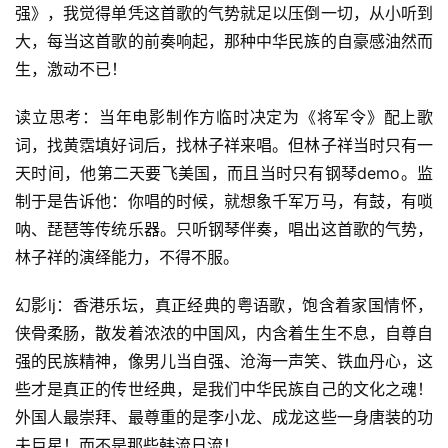
强》，我觉得单凭这首歌的气势就足以压倒一切，从小听到
大，每当这首歌的前奏响起，那种中华民族的自豪感油然而
生，激动不已！
读立思考：当年电影制作方临时决定为《将军令》配上歌
词，找黄霑填好词后，找林子祥来唱。但林子祥当时只有一
天时间，他第二天要飞美国，而且当时只有钢琴demo。监
制于是告诉他：你唱的时候，就想象千军万马，有鼓，有唢
呐、琵琶等传统乐器。只听钢琴伴奏，唱出这首歌的气势，
林子祥的演绎能力，不得不服。
幻影lj：香港乐坛，真正经典的粤语歌，饱含着家国情怀，
侠骨柔肠，散发着浓浓的中国风，内含着生生不息，自尊自
强的民族精神，像男儿当自强、沧海一声笑、铁血丹心，这
些才是真正的传世经典，是我们中华民族自己的文化之魂！
外国人最崇拜、最尊重的是李小龙、成龙这些一身唐装的功
夫巨星！而不是那些韩流日流！