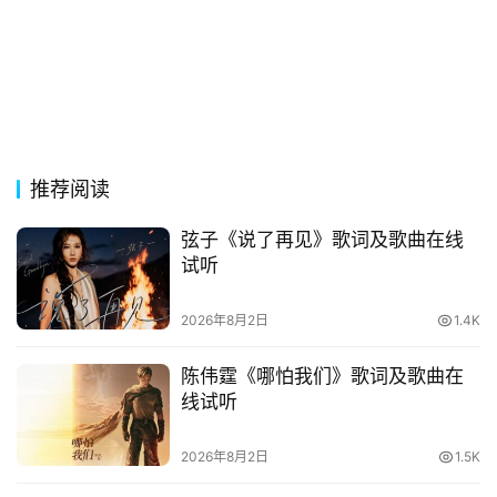
词
网
络
热
词
推荐阅读
电
弦子《说了再见》歌词及歌曲在线
影
试听
台
词
2026年8月2日
1.4K
其
陈伟霆《哪怕我们》歌词及歌曲在
他
线试听
词
语
2026年8月2日
1.5K