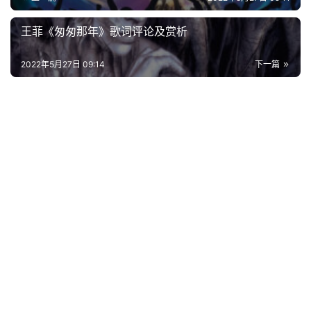
好
词
王菲《匆匆那年》歌词评论及赏析
好
句
2022年5月27日 09:14
下一篇
经
典
歌
词
古
今
诗
词
常
登录
注册
用
贺