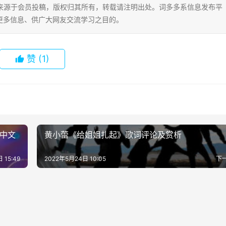
片内容来源于会员投稿，版权归其所有，转载请注明出处。词多多系信息发布平
更多信息、供广大网友交流学习之目的。
赞
(1)
》中文
黄小蕾《给姐姐扎起》歌词评论及赏析
 15:49
2022年5月24日 10:05
下