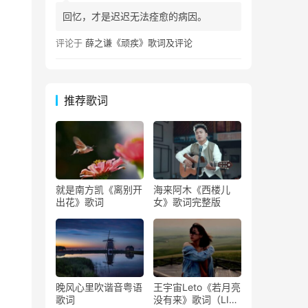
回忆，才是迟迟无法痊愈的病因。
评论于
薛之谦《顽疾》歌词及评论
推荐歌词
就是南方凯《离别开
海来阿木《西楼儿
出花》歌词
女》歌词完整版
晚风心里吹谐音粤语
王宇宙Leto《若月亮
歌词
没有来》歌词（LIVE