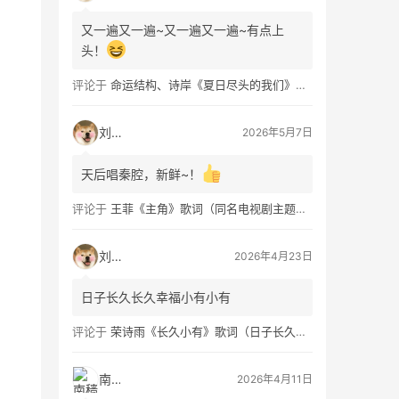
又一遍又一遍~又一遍又一遍~有点上
头！
评论于
命运结构、诗岸《夏日尽头的我们》歌词及钢琴谱免费获取
刘看山
2026年5月7日
天后唱秦腔，新鲜~！
评论于
王菲《主角》歌词（同名电视剧主题曲）
刘看山
2026年4月23日
日子长久长久幸福小有小有
评论于
荣诗雨《长久小有》歌词（日子长久幸福小有）
南穑
2026年4月11日