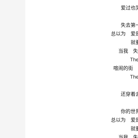
爱过也
失去第
总以为　爱
就
当我　失
The
喧闹的街　
The
还穿着
你的世
总以为　爱
就
当我　失