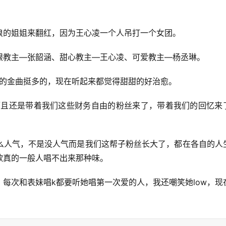
浪的姐姐来翻红，因为王心凌一个人吊打一个女团。
眼教主—张韶涵、甜心教主—王心凌、可爱教主—杨丞琳。
她的金曲挺多的，现在听起来都觉得甜甜的好治愈。
，而且还是带着我们这些财务自由的粉丝来了，带着我们的回忆来
么人气，不是没人气而是我们这帮子粉丝长大了，都在各自的人
歌真的一般人唱不出来那种味。
每次和表妹唱k都要听她唱第一次爱的人，我还嘲笑她low，现