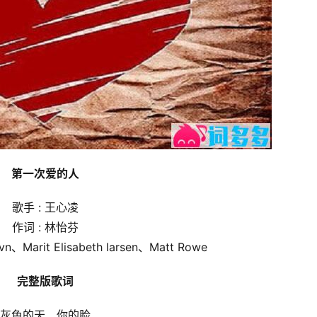
第一次爱的人
歌手 : 王心凌
作词 : 林怡芬
avn、Marit Elisabeth larsen、Matt Rowe
完整版歌词
灰色的天　你的脸