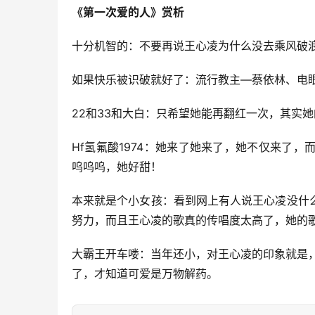
《第一次爱的人》赏析
十分机智的：不要再说王心凌为什么没去乘风破
如果快乐被识破就好了：流行教主—蔡依林、电
22和33和大白：只希望她能再翻红一次，其实
Hf氢氟酸1974：她来了她来了，她不仅来了
呜呜呜，她好甜！
本来就是个小女孩：看到网上有人说王心凌没什
努力，而且王心凌的歌真的传唱度太高了，她的
大霸王开车喽：当年还小，对王心凌的印象就是，
了，才知道可爱是万物解药。