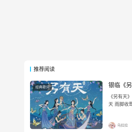
推荐阅读
银临《另
经典歌词
《另有天》
天 雨脚收
网对罗天 
看 只看 
乌拉拉