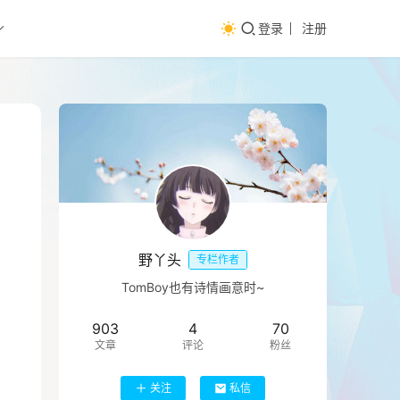
登录
注册
野丫头
专栏作者
TomBoy也有诗情画意时~
903
4
70
文章
评论
粉丝
关注
私信