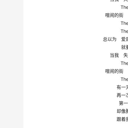
The
喧闹的街　
The
The
总以为　爱
就
当我　失
The
喧闹的街　
The
有一
再一
第一
却像
跟着