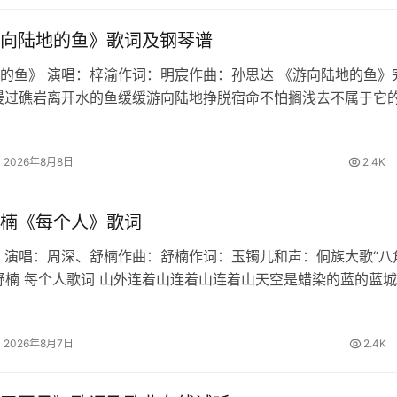
向陆地的鱼》歌词及钢琴谱
的鱼》 演唱：梓渝作词：明宸作曲：孙思达 《游向陆地的鱼》
漫过礁岩离开水的鱼缓缓游向陆地挣脱宿命不怕搁浅去不属于它
际快窒息的我焚烧眼泪和执着读荒诞的寓言信古老的誓言撑不过
再见 某一年某一天我…
2026年8月8日
2.4K
楠《每个人》歌词
 演唱：周深、舒楠作曲：舒楠作词：玉镯儿和声：侗族大歌“八
舒楠 每个人歌词 山外连着山连着山连着山天空是蜡染的蓝的蓝
暖烟火暖人间的浪漫月大如冠溪流连成川连成川连成川篝火堆映
长桌宴不散宴不散宴不…
2026年8月7日
2.4K