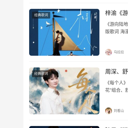
梓渝《游
经典歌词
《游向陆地
版歌词 海
界蔚蓝无边
秒的时间想
乌拉拉
周深、舒
经典歌词
《每个人》
花”组合、
烟火暖烟火
你的脸的脸
刘看山