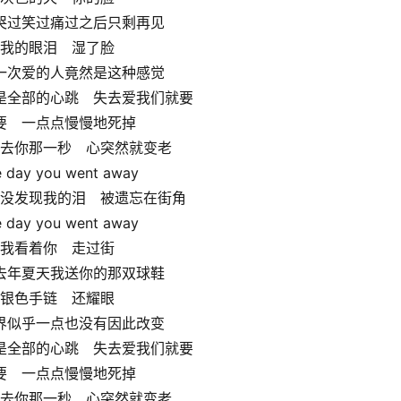
哭过笑过痛过之后只剩再见
我的眼泪　湿了脸
一次爱的人竟然是这种感觉
是全部的心跳　失去爱我们就要
要　一点点慢慢地死掉
去你那一秒　心突然就变老
 day you went away
没发现我的泪　被遗忘在街角
 day you went away
我看着你　走过街
去年夏天我送你的那双球鞋
银色手链　还耀眼
界似乎一点也没有因此改变
是全部的心跳　失去爱我们就要
要　一点点慢慢地死掉
去你那一秒　心突然就变老