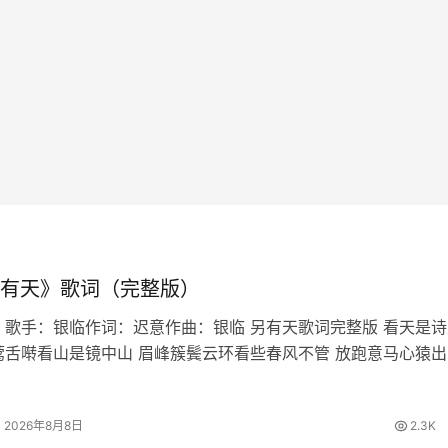
有天》歌词（完整版）
 歌手：银临作词：迟意作曲：银临 另有天歌词完整版 看天是诗
莺舌啭看山是镜中山 眉峰簇鬓云环看些春风不管 放跑意马心猿出
我与我正开宴听别听月指星点 蜂嘲蝶酸问别问萧郎刘郎 恨长情短
舞筵灯灰烛黯催…
2026年8月8日
2.3K