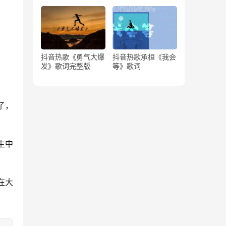
版）
抖音热歌《勇气大爆
抖音热歌承桓《我会
发》歌词完整版
等》歌词
了，
生中
在大