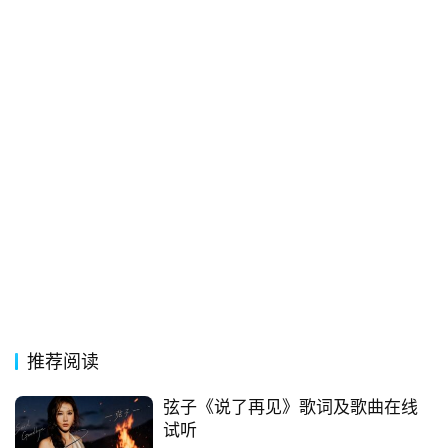
常
登录
注册
用
贺
词
网
络
热
词
电
影
台
推荐阅读
词
弦子《说了再见》歌词及歌曲在线
其
试听
他