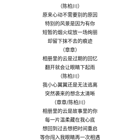
（陈柏川）
原来心动不需要别的原因
特别的风景是因为有你
短暂的烟火绽放一场绚丽
却留下抹不去的痕迹
（章章）
相册里的云是过期的回忆
翻开就会让眼睛下起雨
（陈柏川）
我小心翼翼还是无法逃离
突然袭来的想念太清晰
（章章/陈柏川）
相册里的云是故事里的你
每一片温柔藏在我心底
想回到过去想把时间重启
等你闯入我眼睛再一次相遇