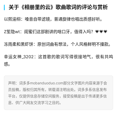
关于《相册里的云》歌曲歌词的评论与赏析
以熙渝栩：嗓音自带滤镜，普通旋律也唱出质感好听。
Z笙隐wt：闺蜜们这部剧讲的啥口牙，值得入吗？💗💗💗
冻雨柔和黑虾饼：原创词曲有想法，个人风格鲜明不撞款。
幸运女神_3202：这首歌的歌词写得很接地气，很有共鸣
感。
声明：词多多mobanduoduo.com部分文字图片内容来源于会
员投稿，版权归其所有，转载请注明出处。词多多系信息发布
平台，仅提供信息存储空间服务，接受投稿是出于传递更多信
息、供广大网友交流学习之目的。