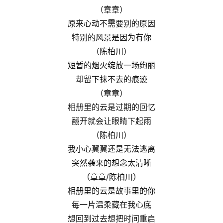
（章章）
原来心动不需要别的原因
特别的风景是因为有你
（陈柏川）
短暂的烟火绽放一场绚丽
却留下抹不去的痕迹
（章章）
相册里的云是过期的回忆
翻开就会让眼睛下起雨
（陈柏川）
我小心翼翼还是无法逃离
突然袭来的想念太清晰
（章章/陈柏川）
相册里的云是故事里的你
每一片温柔藏在我心底
想回到过去想把时间重启