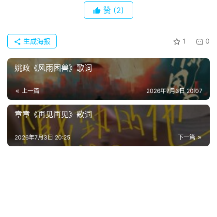
赞
(2)
首
页
生成海报
1
0
好
词
姚政《风雨困兽》歌词
好
句
上一篇
2026年7月3日 20:07
经
章章《再见再见》歌词
典
歌
2026年7月3日 20:25
下一篇
词
古
今
诗
词