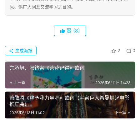
息、供广大网友交流学习之目的。
经
典
歌
赞
(8)
词
生成海报
2
0
古
今
言承旭、张钧甯《茶花记得》歌词
诗
词
上一篇
2026年6月1日 14:23
常
萧敬腾《赐予我力量吧》歌词（宇宙巨人希曼崛起电影
登录
注册
用
推广曲）
贺
2026年6月3日 11:02
下一篇
词
网