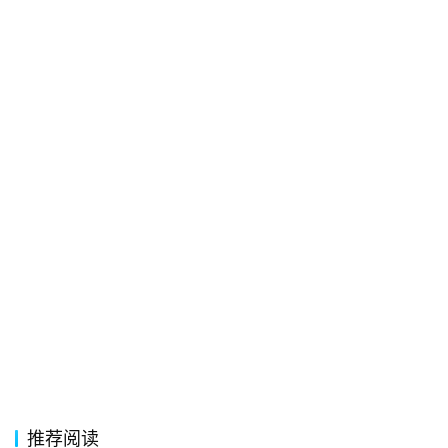
络
热
词
电
影
台
词
其
他
词
语
推荐阅读