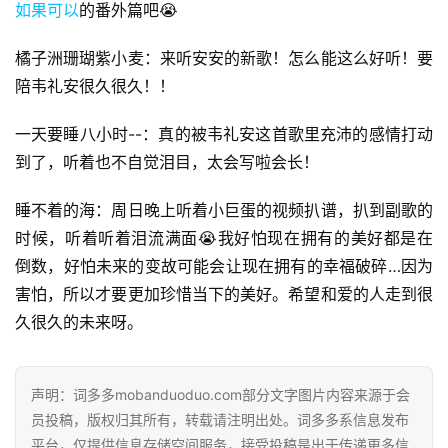
如果可以
的番外篇吧😭
橘子洲珊瑚紫小麦：来听安安的新歌！怎么能这么好听！要
陪韦礼安很久很久！！
一天要睡八小时--：真的被韦礼安这首歌里充沛的感情打动
到了，听着也不自觉泪目，太会写啦会长！
睡不着的海：周日晚上听着小巨蛋的视频扒谱，扒到副歌的
时候，听着听着泪流满面😭我好怕现在拥有的美好都是在
倒数，好怕未来的变故可能会让现在拥有的幸福破碎…因为
首
害怕，所以才要更加珍惜当下的美好。希望和爱的人走到很
页
久很久的未来呀。
好
词
声明：词多多mobanduoduo.com部分文字图片内容来源于会
好
员投稿，版权归其所有，转载请注明出处。词多多系信息发布
句
平台，仅提供信息存储空间服务，接受投稿是出于传递更多信