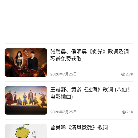
张碧晨、侯明昊《炙光》歌词及钢
琴谱免费获取
2026年7月25日
2.7K
王赫野、黄龄《过海》歌词 (八仙！
电影插曲)
2026年7月25日
2.1K
曾舜晞《清风微微》歌词