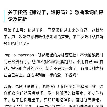
关于任然《错过了，遗憾吗？》歌曲歌词的评
论及赏析
风染千山雪：错过了你，但是没错过未来的自己，这就够
了，第一次听只顾着听任然姐姐的声音，第二次听才认真听
歌词哈哈哈哈~
Papilio-machaon：既然是错的为啥要遗憾？不懊恼浪费时
间已经算好了。感到不对劲就赶紧跑吧，不用自己pua自
己，把错的当对的还不自知岂不是过于蠢了。有那点精力放
在自己身上，直接得到第一手的爱，不香吗？
赏析：电影《错过了，遗憾吗？》同名主题曲释然上线。治
愈系女声任然温暖献唱，像一杯解酒的蜂蜜水，不劝你放
下，也不催你走出来，只静静地陪伴你，度过所有情绪。
“信你说的话才笨，为一句可能在等”，原来那些失恋后才能