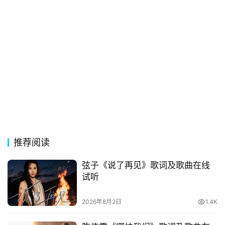
电
影
台
词
其
他
词
语
推荐阅读
弦子《说了再见》歌词及歌曲在线
试听
2026年8月2日
1.4K