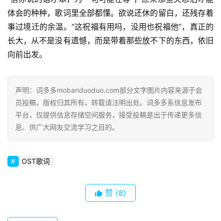
体会的种种，歌词里全部都懂。欲说还休的留白，还残存着
事过境迁的余温。“这祝福有用吗，没用也祝福他”，真正的
长大，从不是没有遗憾，而是带着那些放不下的东西，依旧
向前出发。
声明：词多多mobanduoduo.com部分文字图片内容来源于会
员投稿，版权归其所有，转载请注明出处。词多多系信息发布
首
平台，仅提供信息存储空间服务，接受投稿是出于传递更多信
页
息、供广大网友交流学习之目的。
好
词
OST歌词
好
句
赞
(8)
经
典