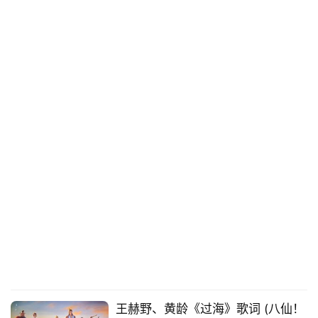
王赫野、黄龄《过海》歌词 (八仙！