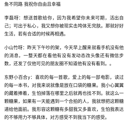
鱼不同路 我祝你自由且幸福
词
好
李磊呀：想送首歌给你，因为我希望你未来可期，活出自
句
己；可出于私心，我又想你被现实击垮体无完肤。那就好好
生活，若有合适的时候再相遇。
经
典
小山竹呀：昨天下午吵的架，今天早上醒来就看手机没有他
歌
词
的消息，一整天都在看他有没有发动态改头像还有微信步
数，还发了仅他可见的朋友圈不知道他有没有看到。。
古
东野小百合y：喜欢的每一首歌，爱上的每一部电影，读过
今
诗
的每一本书，对我来说就像是放在口袋的糖果。我小心翼翼
词
的藏着捧着，生怕掉落在哪里之后就再也找不到。就这么一
颗糖果，如果有一天能遇到一个合拍的人，我就想把这颗糖
常
递给他面前。我形容这颗糖有多甜我又多喜欢，生怕我表达
登录
注册
用
的不够用力不够具体，对方感受不到我当下的感受。
贺
词