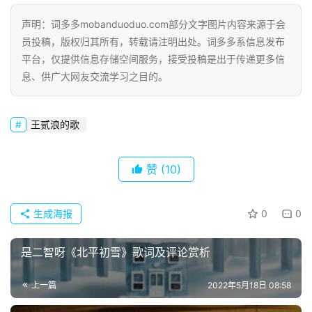
声明：词多多mobanduoduo.com部分文字图片内容来源于会
网
员投稿，版权归其所有，转载请注明出处。词多多系信息发布
络
平台，仅提供信息存储空间服务，接受投稿是出于传递更多信
热
息、供广大网友交流学习之目的。
词
王贰浪的歌
电
影
台
赞
(10)
词
生成海报
0
0
其
他
词
是二智呀《北平初雪》歌词及评论赏析
语
上一篇
2022年5月18日 08:58