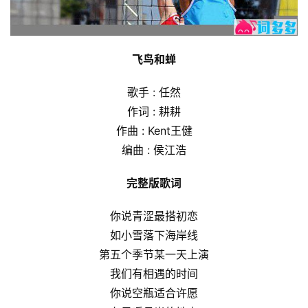
飞鸟和蝉
歌手 : 任然
作词 : 耕耕
作曲 : Kent王健
编曲 : 侯江浩
完整版歌词
你说青涩最搭初恋
如小雪落下海岸线
第五个季节某一天上演
我们有相遇的时间
你说空瓶适合许愿