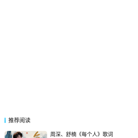
词
常
登录
注册
用
贺
词
网
络
热
词
电
影
台
词
推荐阅读
周深、舒楠《每个人》歌词
其