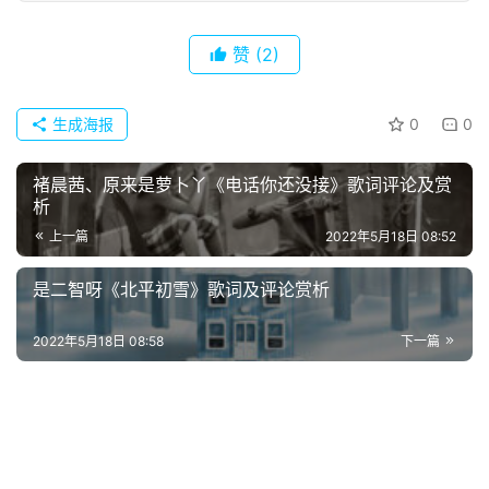
首
赞
(2)
页
生成海报
0
0
好
词
褚晨茜、原来是萝卜丫《电话你还没接》歌词评论及赏
好
析
句
上一篇
2022年5月18日 08:52
经
是二智呀《北平初雪》歌词及评论赏析
典
歌
2022年5月18日 08:58
下一篇
词
古
今
诗