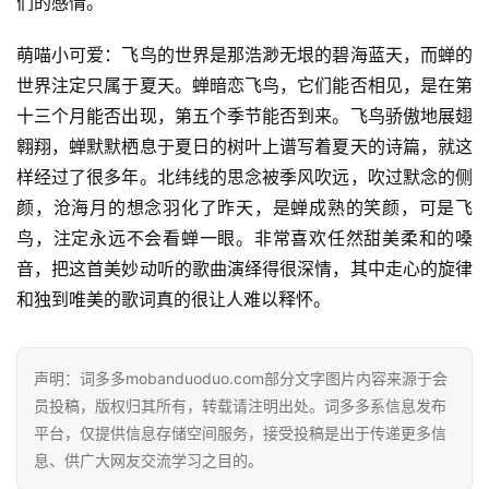
们的感情。
萌喵小可爱：飞鸟的世界是那浩渺无垠的碧海蓝天，而蝉的
世界注定只属于夏天。蝉暗恋飞鸟，它们能否相见，是在第
十三个月能否出现，第五个季节能否到来。飞鸟骄傲地展翅
翱翔，蝉默默栖息于夏日的树叶上谱写着夏天的诗篇，就这
样经过了很多年。北纬线的思念被季风吹远，吹过默念的侧
颜，沧海月的想念羽化了昨天，是蝉成熟的笑颜，可是飞
鸟，注定永远不会看蝉一眼。非常喜欢任然甜美柔和的嗓
音，把这首美妙动听的歌曲演绎得很深情，其中走心的旋律
和独到唯美的歌词真的很让人难以释怀。
声明：词多多mobanduoduo.com部分文字图片内容来源于会
员投稿，版权归其所有，转载请注明出处。词多多系信息发布
平台，仅提供信息存储空间服务，接受投稿是出于传递更多信
息、供广大网友交流学习之目的。