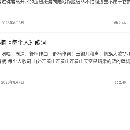
漫过礁岩离开水的鱼缓缓游向陆地挣脱宿命不怕搁浅去不属于它
际快窒息的我焚烧眼泪和执着读荒诞的寓言信古老的誓言撑不过
再见 某一年某一天我…
2026年8月8日
2.4K
楠《每个人》歌词
 演唱：周深、舒楠作曲：舒楠作词：玉镯儿和声：侗族大歌“八
舒楠 每个人歌词 山外连着山连着山连着山天空是蜡染的蓝的蓝
暖烟火暖人间的浪漫月大如冠溪流连成川连成川连成川篝火堆映
长桌宴不散宴不散宴不…
2026年8月7日
2.4K