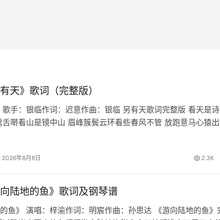
有天》歌词（完整版）
 歌手：银临作词：迟意作曲：银临 另有天歌词完整版 看天是诗
莺舌啭看山是镜中山 眉峰簇鬓云环看些春风不管 放跑意马心猿出
我与我正开宴听别听月指星点 蜂嘲蝶酸问别问萧郎刘郎 恨长情短
舞筵灯灰烛黯催…
2026年8月8日
2.3K
向陆地的鱼》歌词及钢琴谱
的鱼》 演唱：梓渝作词：明宸作曲：孙思达 《游向陆地的鱼》