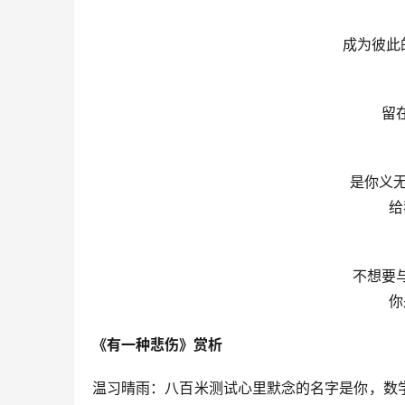
成为彼此
留
是你义无
给
不想要
你
《有一种悲伤》赏析
温习晴雨：八百米测试心里默念的名字是你，数