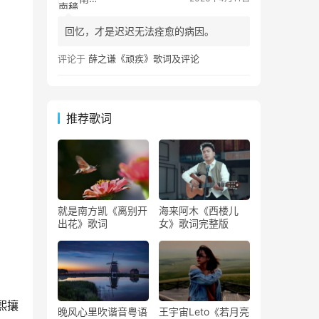
回忆，才是迟迟无法痊愈的病因。
评论于
薛之谦《顽疾》歌词及评论
推荐歌词
就是南方凯《离别开
海来阿木《西楼儿
出花》歌词
女》歌词完整版
熙攘
晚风心里吹谐音粤语
王宇宙Leto《若月亮