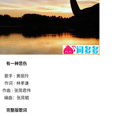
有一种悲伤
歌手 : 黄丽玲
作词 : 林孝谦
作曲 : 张简君伟
编曲：张晁毓
完整版歌词