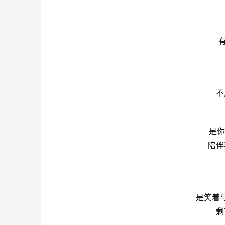
不
是你
陪伴
是笑着
剩