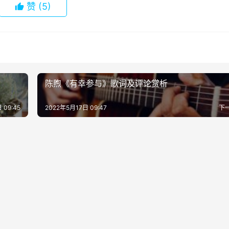
赞
(5)
陈煦《有幸参与》歌词及评论赏析
 09:45
2022年5月17日 09:47
下