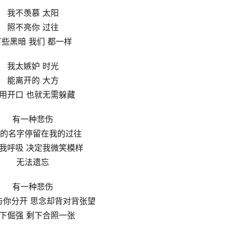
我不羡慕 太阳
照不亮你 过往
有些黑暗 我们 都一样
我太嫉妒 时光
能离开的 大方
用开口 也就无需躲藏
有一种悲伤
的名字停留在我的过往
我呼吸 决定我微笑模样
无法遗忘
有一种悲伤
与你分开 思念却背对背张望
下倔强 剩下合照一张