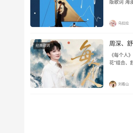
版歌词 海
界蔚蓝无边
秒的时间想
乌拉拉
周深、舒
经典歌词
《每个人》
花”组合、
烟火暖烟火
你的脸的脸
刘看山