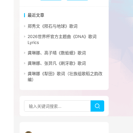
最近文章
郑秀文《陨石与地球》歌词
2026世界杯官方主题曲《DNA》歌词
Lyrics
龚琳娜、高子晴《数蛤蟆》歌词
龚琳娜、张羿凡《刷牙歌》歌词
龚琳娜《犁田》歌词（壮族组歌稻之韵改
编）