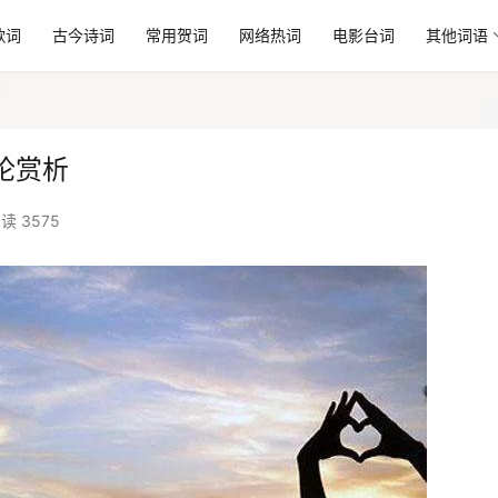
歌词
古今诗词
常用贺词
网络热词
电影台词
其他词语
论赏析
读 3575