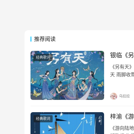
推荐阅读
银临《另
经典歌词
《另有天》
天 雨脚收
网对罗天 
看 只看 
乌拉拉
梓渝《游
经典歌词
《游向陆地