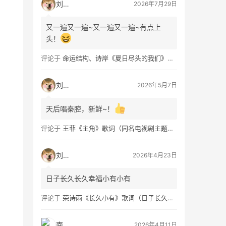
刘看山
2026年7月29日
又一遍又一遍~又一遍又一遍~有点上
头！
评论于
命运结构、诗岸《夏日尽头的我们》歌词及钢琴谱免费获取
刘看山
2026年5月7日
天后唱秦腔，新鲜~！
评论于
王菲《主角》歌词（同名电视剧主题曲）
刘看山
2026年4月23日
日子长久长久幸福小有小有
评论于
荣诗雨《长久小有》歌词（日子长久幸福小有）
南穑
2026年4月11日