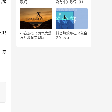
清醒
歌词
没有来》歌词（LIVE
版）
的那
抖音热歌《勇气大爆
抖音热歌承桓《我会
发》歌词完整版
等》歌词
，现