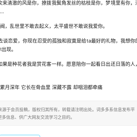
吹来清澈的风是你，撩拨我鬓角发丝的枯枝是你，梦境里有你，
…
做军阀，乱世里不敢去起义，太平盛世不敢说我爱你。
而去谈恋爱，你现在忍受的孤独和寂寞是给ta最好的礼物，我想你
你出现。
如果是种花者我是赏花客一样。愿意陪你一起看日出还日落的人
钉 累月深年 它长在骨血里 深藏不露 却咽泪都牵痛
片内容来源于会员投稿，版权归其所有，转载请注明出处。词多多系信息发布平
更多信息、供广大网友交流学习之目的。