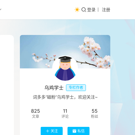
登录
注册
乌鸡学士
专栏作者
词多多“磁粉”乌鸡学士，欢迎关注~
825
11
55
文章
评论
粉丝
关注
私信