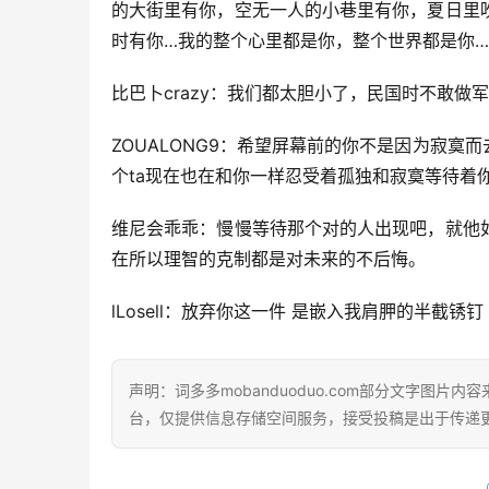
的大街里有你，空无一人的小巷里有你，夏日里
时有你…我的整个心里都是你，整个世界都是你…
比巴卜crazy：我们都太胆小了，民国时不敢
ZOUALONG9：希望屏幕前的你不是因为寂寞
个ta现在也在和你一样忍受着孤独和寂寞等待着
维尼会乖乖：慢慢等待那个对的人出现吧，就他
在所以理智的克制都是对未来的不后悔。
lLosell：放弃你这一件 是嵌入我肩胛的半截锈
声明：词多多mobanduoduo.com部分文字图
台，仅提供信息存储空间服务，接受投稿是出于传递