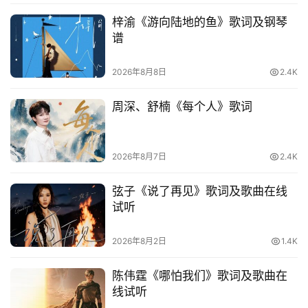
梓渝《游向陆地的鱼》歌词及钢琴
其
谱
他
词
2026年8月8日
2.4K
语
周深、舒楠《每个人》歌词
2026年8月7日
2.4K
弦子《说了再见》歌词及歌曲在线
试听
2026年8月2日
1.4K
陈伟霆《哪怕我们》歌词及歌曲在
线试听