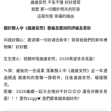
歲歲安然 不急不慢 好好感受
我愛 那一切關於明天的形容
這是你我 幸福的緣由
關於顏人中《歲歲安然》歌曲及歌詞的評論及賞析
叫我好開心：歌詞第一句好適合新年！哥哥給我們的新年禮
物嘛！好好聽
生生燈火：祝顏仲瑄歲歲安然，2026希望多多見面！
🐾琪：最後的一份溫柔 落筆顏人中《歲歲安然》這一年遇
過錯過 謝謝你的歌聲一路相伴，往後歲歲安然、緩緩開
花。
距離：2026繼續一起大合唱好不好😊😊😊 還有許願多見
面！！！愛你zzgg💓 我們都會越來越好的！