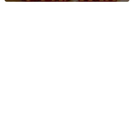
首
页
好
词
好
句
经
典
歌
词
古