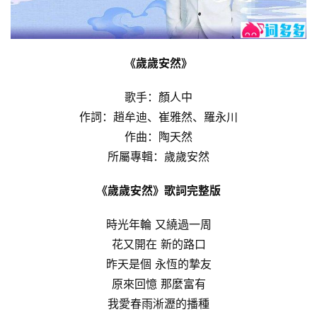
《歲歲安然》
歌手：顏人中
作詞：趙牟迪、崔雅然、羅永川
作曲：陶天然
所屬專輯：歲歲安然
《歲歲安然》歌詞完整版
時光年輪 又繞過一周
花又開在 新的路口
昨天是個 永恆的摯友
原來回憶 那麼富有
我愛春雨淅瀝的播種