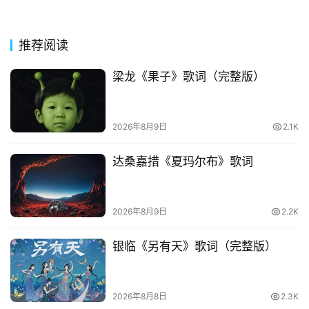
今
诗
词
推荐阅读
梁龙《果子》歌词（完整版）
常
登录
注册
用
贺
2026年8月9日
2.1K
词
达桑嘉措《夏玛尔布》歌词
网
络
热
2026年8月9日
2.2K
词
银临《另有天》歌词（完整版）
电
影
台
2026年8月8日
2.3K
词