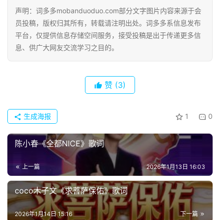
声明：词多多mobanduoduo.com部分文字图片内容来源于会
员投稿，版权归其所有，转载请注明出处。词多多系信息发布
平台，仅提供信息存储空间服务，接受投稿是出于传递更多信
息、供广大网友交流学习之目的。
赞
(3)
生成海报
1
0
陈小春《全都NICE》歌词
上一篇
2026年1月13日 16:03
coco木子文《求菩萨保佑》歌词
2026年1月14日 15:16
下一篇