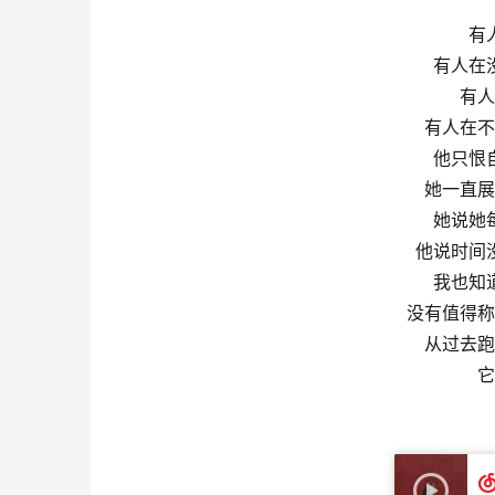
有
有人在
有人
有人在不
他只恨
她一直展
她说她
他说时间
我也知
没有值得称
从过去跑
它