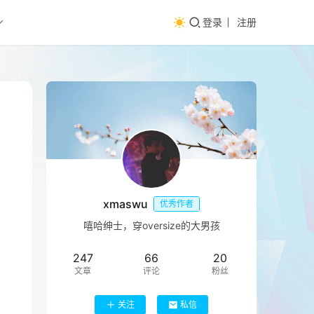
登录
注册
xmaswu
优秀作者
嘻哈绅士，穿oversize的大男孩
247
66
20
文章
评论
粉丝
关注
私信