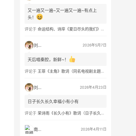
又一遍又一遍~又一遍又一遍~有点上
头！
评论于
命运结构、诗岸《夏日尽头的我们》歌词及钢琴谱免费获取
刘看山
2026年5月7日
天后唱秦腔，新鲜~！
评论于
王菲《主角》歌词（同名电视剧主题曲）
刘看山
2026年4月23日
日子长久长久幸福小有小有
评论于
荣诗雨《长久小有》歌词（日子长久幸福小有）
南穑
2026年4月11日