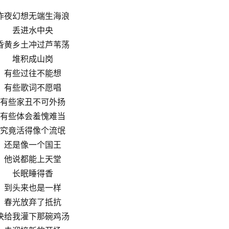
昨夜幻想无端生海浪
丢进水中央
昏黄乡土冲过芦苇荡
堆积成山岗
有些过往不能想
有些歌词不愿唱
有些家丑不可外扬
有些体会羞愧难当
究竟活得像个流氓
还是像一个国王
他说都能上天堂
长眠睡得香
到头来也是一样
春光放弃了抵抗
快给我灌下那碗鸡汤