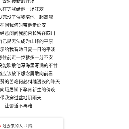
去迎接新的开场
人在等我给他一场狂欢
没完没了催我陪他一起高喊
在问我何时带他走延安
经意间问我能否长留在四川
自己是无法成为山峰的平原
示给我看她日复一日的平淡
每往前走一步就多一分不安
没能吹散他深海里写满的不甘
道应该放下怨念勇敢向前看
赞的苦难何必纠缠漫长的昨天
向峨眉脚下孕育新生的傍晚
带我穿过盆地阴雨天
让蜀道不再难