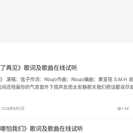
了再见》歌词及歌曲在线试听
 演唱：弦子作词：Rbujo作曲：Rbujo编曲：黄宣铭 S.M.H 
房间还残留你的气息窗外下雨声反而太安静那天我们把话都说尽
慢想起我学会不再问原因也删掉所有讯息原来最难的不是分离是
铭心说…
2026年8月2日
1.4K
哪怕我们》歌词及歌曲在线试听