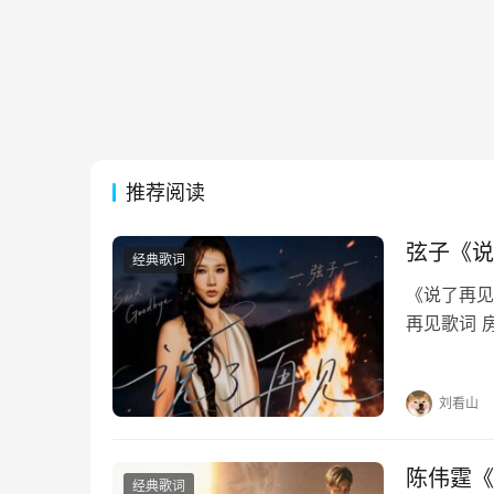
推荐阅读
弦子《说
经典歌词
《说了再见》
再见歌词 
每个夜里慢
惯如此刻骨
刘看山
陈伟霆《
经典歌词