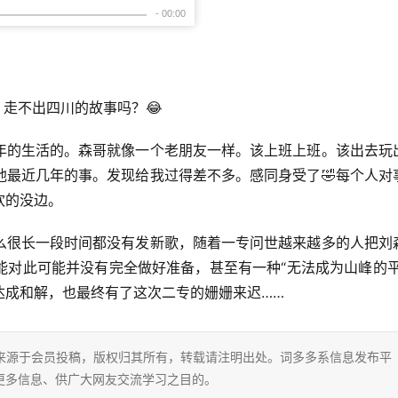
，走不出四川的故事吗？😂
年的生活的。森哥就像一个老朋友一样。该上班上班。该出去玩
他最近几年的事。发现给我过得差不多。感同身受了🤣每个人对
欢的没边。
么很长一段时间都没有发新歌，随着一专问世越来越多的人把刘
能对此可能并没有完全做好准备，甚至有一种“无法成为山峰的平
达成和解，也最终有了这次二专的姗姗来迟……
片内容来源于会员投稿，版权归其所有，转载请注明出处。词多多系信息发布平
更多信息、供广大网友交流学习之目的。