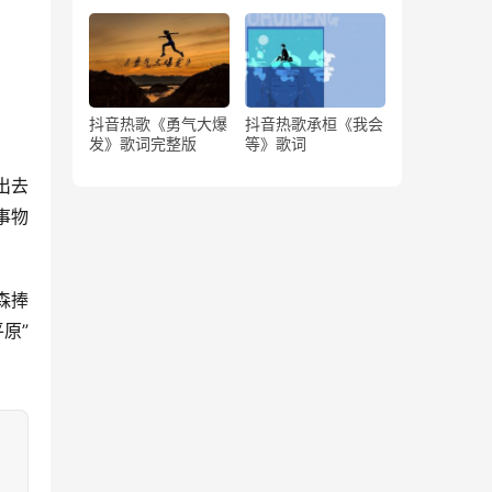
版）
抖音热歌《勇气大爆
抖音热歌承桓《我会
发》歌词完整版
等》歌词
出去
事物
森捧
原”