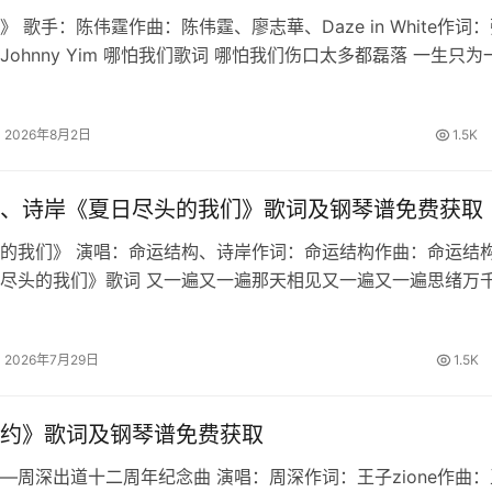
 歌手：陈伟霆作曲：陈伟霆、廖志華、Daze in White作词
Johnny Yim 哪怕我们歌词 哪怕我们伤口太多都磊落 一生只为
我们直闯战火跟着我 生路由双手开拓天道昭昭 破尽虚妄铁骨不
2026年8月2日
1.5K
、诗岸《夏日尽头的我们》歌词及钢琴谱免费获取
的我们》 演唱：命运结构、诗岸作词：命运结构作曲：命运结构
尽头的我们》歌词 又一遍又一遍那天相见又一遍又一遍思绪万
你能否回忆起最初时的誓约繁星啊坠落于海的那边明月也倒转向
的最后一页由我来写盛…
2026年7月29日
1.5K
约》歌词及钢琴谱免费获取
—周深出道十二周年纪念曲 演唱：周深作词：王子zione作曲：