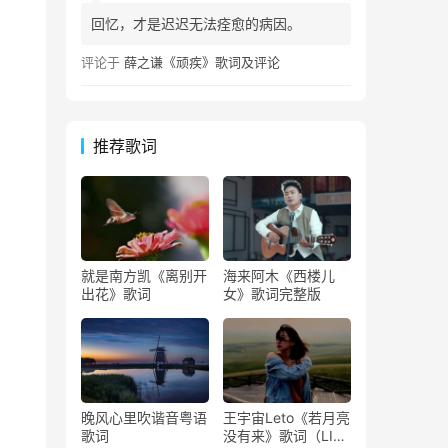
回忆，才是迟迟无法痊愈的病因。
评论于
薛之谦《顽疾》歌词及评论
推荐歌词
就是南方凯《离别开
海来阿木《西楼儿
出花》歌词
女》歌词完整版
晚风心里吹谐音粤语
王宇宙Leto《若月亮
歌词
没有来》歌词（LIVE