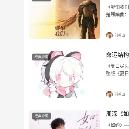
《哪怕我们》
楚翹編曲：
念执着哪怕
万古…
刘看山
命运结构
经典歌词
《夏日尽头
整版《夏日
夏日尽头的
河倾斜故事
刘看山
周深《如
经典歌词
《如约》—