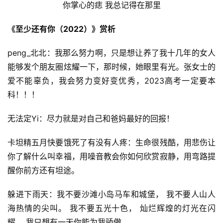
你掌心的痣 我总记得在那里
《至少还有你（2022）》赏析
peng_北北：我那么努力啊，只是想让养了我十几年的女人
能够发个朋友圈炫耀一下，那时候，她眼里有光。张女士的
爱不能辜负，我会努力变好变优秀，2023高考一定要本
科！！！
无法定Yi：尽力就是对自己和爸妈最好的回报！
卡坦精五月快要饿死了有没有人疼：生命很残酷，用悲伤让
你了解什么叫幸福，用噪音教会你如何欣赏寂静，用弯路提
醒你前方还有坦途。
躲进下雨天：我不要沙滩小岛马车和城堡， 我不要人山人
海热情的尖叫。 我不要五光十色， 灿烂辉煌的灯光在闪
耀， 我只想有一天你能为我骄傲。