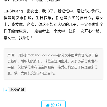
首
页
Lu-Shuang：秦女士，我18了，我记忆中，没让你少淘气，
但是每次跟你说，生日快乐，你总是会笑的很开心，秦女
好
士，我爱你，这次，你这不如别人家的儿子，一定会做出个
词
样子给你康康，一定会考上一个大学，让你一次开心个够，
好
秦女士，我想你！
句
经
声明：词多多mobanduoduo.com部分文字图片内容来源于会
典
员投稿，版权归其所有，转载请注明出处。词多多系信息发布
歌
平台，仅提供信息存储空间服务，接受投稿是出于传递更多信
词
息、供广大网友交流学习之目的。
古
今
林夕的词
诗
词
赞
(2)