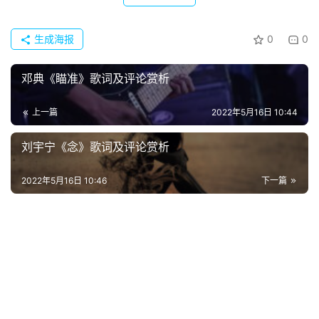
常
登录
注册
用
生成海报
0
0
贺
词
邓典《瞄准》歌词及评论赏析
网
上一篇
2022年5月16日 10:44
络
热
刘宇宁《念》歌词及评论赏析
词
2022年5月16日 10:46
下一篇
电
影
台
词
其
他