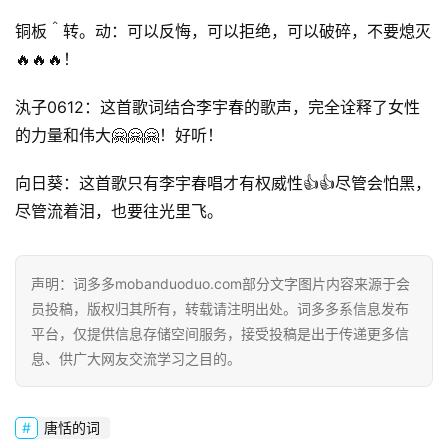
铜板＾转。动：可以反悔，可以拒绝，可以破碎，不要熄灭
🔥🔥🔥！
汍子0612：这首歌词结合李宇春的歌声，完全诠释了女性
的力量和伟大🤗🤗🤗！好听！
向日葵：这首歌只有李宇春唱才有权威性👍👍尽管会怕黑，
尽管流着泪，也要往光里飞。
声明：词多多mobanduoduo.com部分文字图片内容来源于会
员投稿，版权归其所有，转载请注明出处。词多多系信息发布
平台，仅提供信息存储空间服务，接受投稿是出于传递更多信
息、供广大网友交流学习之目的。
唐恬的词