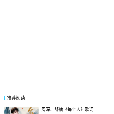
常
登录
注册
用
贺
词
网
络
热
词
电
影
台
词
推荐阅读
周深、舒楠《每个人》歌词
其