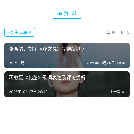
首
赞
(2)
页
生成海报
0
0
好
词
张含韵、刘宇《戏文说》完整版歌词
好
句
上一篇
2025年10月24日 09:56
经
蒋敦豪《化茧》歌词表达及评论赏析
典
歌
2025年10月27日 08:42
下一篇
词
古
今
诗
词