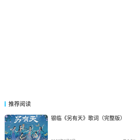
典
歌
词
古
今
诗
词
常
登录
注册
用
贺
词
推荐阅读
网
银临《另有天》歌词（完整版）
络
热