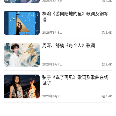
词
2026年8月8日
2.3K
梓渝《游向陆地的鱼》歌词及钢琴
电
谱
影
台
2026年8月8日
2.4K
词
周深、舒楠《每个人》歌词
其
他
词
2026年8月7日
2.4K
语
弦子《说了再见》歌词及歌曲在线
试听
2026年8月2日
1.4K