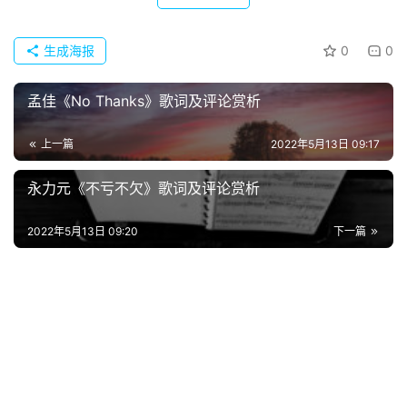
生成海报
0
0
孟佳《No Thanks》歌词及评论赏析
上一篇
2022年5月13日 09:17
永力元《不亏不欠》歌词及评论赏析
首
2022年5月13日 09:20
下一篇
页
好
词
好
句
经