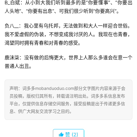
B_白斌：从小到大我们听到最多的是“你要懂事”、“你要出
人头地”、“你要有出息”、可我们很少听到“你要高兴”。
负八__：我心里有乌托邦，无法做到和大人一样迎合世俗。
我不爱虚假的伪装，不想变成我讨厌的人。我现在也青春，
渴望同时拥有青春和对青春的感受。
鹿沫柒：没有做的后悔更大，世界上人那么多谁会在意一个
普通人出丑。
声明：词多多mobanduoduo.com部分文字图片内容来源于会
员投稿，版权归其所有，转载请注明出处。词多多系信息发布
平台，仅提供信息存储空间服务，接受投稿是出于传递更多信
息、供广大网友交流学习之目的。
赞
(2)