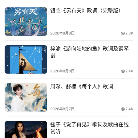
络
热
银临《另有天》歌词（完整版）
词
电
2026年8月8日
2.3K
影
台
梓渝《游向陆地的鱼》歌词及钢琴
词
谱
2026年8月8日
2.4K
其
他
周深、舒楠《每个人》歌词
词
语
2026年8月7日
2.4K
弦子《说了再见》歌词及歌曲在线
试听