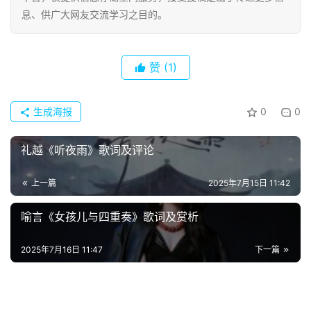
息、供广大网友交流学习之目的。
赞
(1)
生成海报
0
0
礼越《听夜雨》歌词及评论
上一篇
2025年7月15日 11:42
首
喻言《女孩儿与四重奏》歌词及赏析
页
2025年7月16日 11:47
下一篇
好
词
好
句