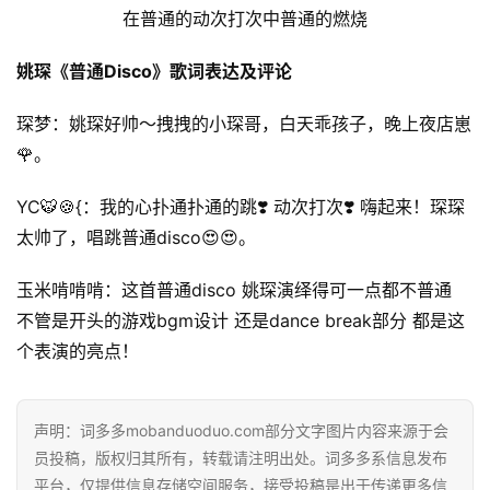
在普通的动次打次中普通的燃烧
姚琛《普通Disco》歌词表达及评论
琛梦：姚琛好帅～拽拽的小琛哥，白天乖孩子，晚上夜店崽
🌹。
YC🐯🍪{：我的心扑通扑通的跳❣️ 动次打次❣️ 嗨起来！琛琛
太帅了，唱跳普通disco😍😍。
玉米啃啃啃：这首普通disco 姚琛演绎得可一点都不普通 
不管是开头的游戏bgm设计 还是dance break部分 都是这
个表演的亮点！
声明：词多多mobanduoduo.com部分文字图片内容来源于会
员投稿，版权归其所有，转载请注明出处。词多多系信息发布
平台，仅提供信息存储空间服务，接受投稿是出于传递更多信