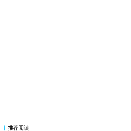
经
典
歌
词
古
今
诗
词
常
登录
注册
用
贺
词
网
推荐阅读