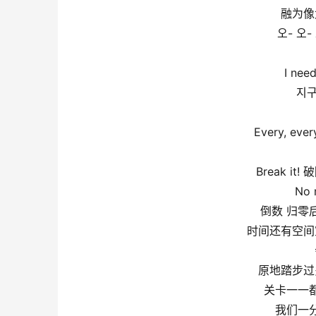
融为像
오- 오
I nee
지구
Every, eve
Break it
No m
倒数 归零
时间还有空间
原地踏步过
关卡一一
我们一