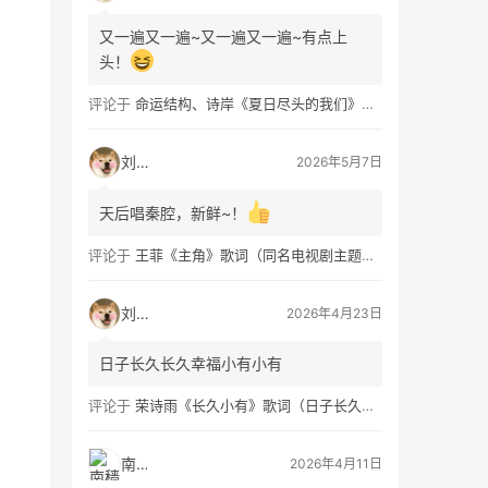
又一遍又一遍~又一遍又一遍~有点上
头！
评论于
命运结构、诗岸《夏日尽头的我们》歌词及钢琴谱免费获取
刘看山
2026年5月7日
天后唱秦腔，新鲜~！
评论于
王菲《主角》歌词（同名电视剧主题曲）
刘看山
2026年4月23日
日子长久长久幸福小有小有
评论于
荣诗雨《长久小有》歌词（日子长久幸福小有）
南穑
2026年4月11日