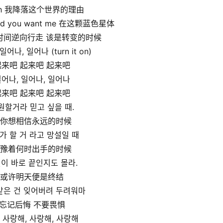
oh 我降落这个世界的理由
 and you want me 在这颗蓝色星体
 让时间逆向行走 该是转变的时候
어나, 일어나 (turn it on)
起来吧 起来吧 起来吧
어나, 일어나, 일어나
起来吧 起来吧 起来吧
원할거라 믿고 싶을 때.
你想相信永远的时候
가 할 거 라고 망설일 때
豫着何时出手的时候
이 바로 끝인지도 몰라.
或许明天便是终结
같은 건 잊어버려 두려워마
忘记后悔 不要畏惧
 사랑해, 사랑해, 사랑해