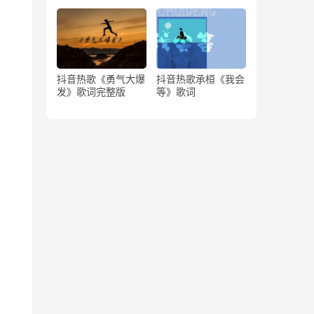
版）
抖音热歌《勇气大爆
抖音热歌承桓《我会
发》歌词完整版
等》歌词