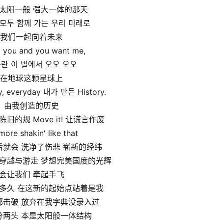
太阳一般 强大一体的那天
- 모두 함께 가는 우리 미래로
我们一起向着未来
d you and you want me,
란 이 별에서 오오 오오
在地球这颗星球上
ry, everyday 내가 만든 History.
由我创造的历史
! 破陈旧的规 Move it! 让谎言作废
ore shakin' like that
后就会 洗净了伤悲 崭新的经纬
穿越与游走 梦想完美国度的光辉
会让我们 牵起手飞
多久 在这新的起始点站着是我
都击破 放弃在我字典没录入过
分两头 本是太阳般一体结构