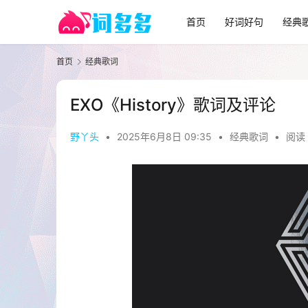
首页
好词好句
经典
首页
经典歌词
EXO《History》歌词及评论
野丫头
•
2025年6月8日 09:35
•
经典歌词
•
阅读 