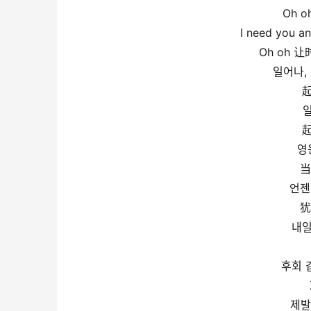
Oh 
I need you
Oh oh
일어나, 일
일
영
当
언젠
犹
내일
후회 
제발