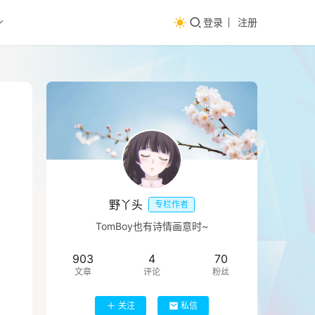
登录
注册
野丫头
专栏作者
TomBoy也有诗情画意时~
903
4
70
文章
评论
粉丝
关注
私信