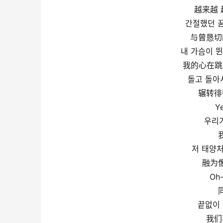
越来越 
간절했던 
与曾恳切
내 가슴이 뛴
我的心在跳动
돌고 돌아
辗转徘
Y
우리가
저 태양처
融为
Oh
끝없이
我们