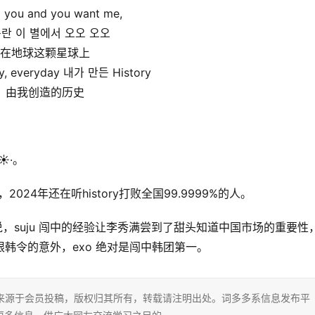
d you and you want me,
란 이 별에서 오오 오오
在地球这颗星球上
ry, everyday 내가 만든 History
由我创造的历史
️·。
，2024年还在听history打败全国99.9999%的人。
准确的说，suju 闯中的经验让李秀满尝到了甜头知道中国市场的重要性
限韩令的意外，exo 绝对是闯中韩团第一。
片内容来源于会员投稿，版权归其所有，转载请注明出处。词多多系信息发布平