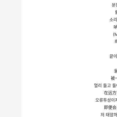
분
소리
(M
끝이
被
멀리 돌고 돌
在远方
오류투성이지
即便会
저 태양처