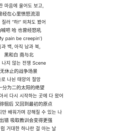
한 마음에 울어도 보고,
曾经在心里愤怒流泪
 질러 “하!” 외쳐도 봤어
呐喊吧 哈 也曾经怒吼
y pain be creepin')
흑과 백, 아직 남과 북,
黑和白 南与北
 나지 않는 전쟁 Scene
无休止的战争场景
둘로 나뉜 태양의 절망
一分为二的太阳的绝望
아서 다시 시작하는 곳에 다 왔어
徘徊后 又回到最初的原点
만 배워가며 강해질 수 있는 나
出错 吸取教训会变得更强
럼 거대한 하나란 걸 아는 날