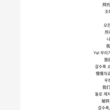
拜托
조
모든
所
나
我
Ya! 우
我
갈수록 
慢慢与
우
我们
둘로 깨
破碎
갈수록,