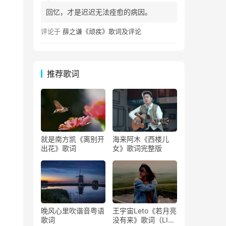
回忆，才是迟迟无法痊愈的病因。
评论于
薛之谦《顽疾》歌词及评论
推荐歌词
就是南方凯《离别开
海来阿木《西楼儿
出花》歌词
女》歌词完整版
晚风心里吹谐音粤语
王宇宙Leto《若月亮
歌词
没有来》歌词（LIVE