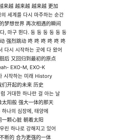
越来越 越来越 越来越 更加
꿈의 세계를 다시 마주하는 순간
的梦想世界 再次相遇的瞬间
다, 마구 뛴다. 둥 둥 둥 둥 둥 둥
 强烈跳动 咚 咚 咚 咚 咚 咚
서 다시 시작하는 곳에 다 왔어
徊后 又回归到最初的原点
eah- EXO-M, EXO-K
 시작하는 미래 History
我们开起的未来 历史
럼 거대한 하나란 걸 아는 날
像太阳般 强大一体的那天
- 하나의 심장에, 태양에
同一颗心脏 朝着太阳
 우린 하나로 강해지고 있어
不断的 合为更强的一体