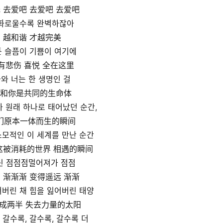
 去爱吧 去爱吧 去爱吧
화로울수록 완벽하잖아
越和谐 才越完美
 슬픔이 기쁨이 여기에
有悲伤 喜悦 全在这里
와 너는 한 생명인 걸
和你是共同的生命体
리가 원래 하나로 태어났던 순간,
们原本一体而生的瞬间
소모적인 이 세계를 만난 순간
这被消耗的世界 相遇的瞬间
린 점점점멀어져가 점점
 渐渐渐 变得遥远 渐渐
져버린 채 힘을 잃어버린 태양
成两半 失去力量的太阳
 갈수록, 갈수록, 갈수록 더