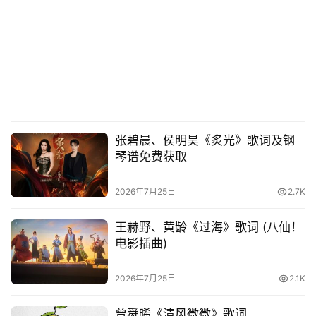
张碧晨、侯明昊《炙光》歌词及钢
琴谱免费获取
2026年7月25日
2.7K
王赫野、黄龄《过海》歌词 (八仙！
电影插曲)
2026年7月25日
2.1K
曾舜晞《清风微微》歌词