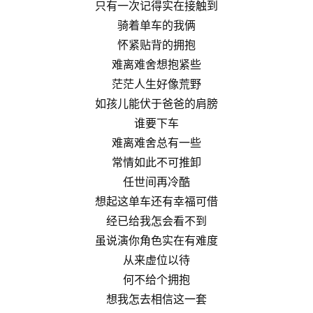
只有一次记得实在接触到
骑着单车的我俩
怀紧贴背的拥抱
难离难舍想抱紧些
茫茫人生好像荒野
如孩儿能伏于爸爸的肩膀
谁要下车
难离难舍总有一些
常情如此不可推卸
任世间再冷酷
想起这单车还有幸福可借
经已给我怎会看不到
虽说演你角色实在有难度
从来虚位以待
何不给个拥抱
想我怎去相信这一套