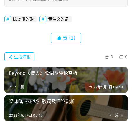
陈奕迅的歌
黄伟文的词
首
页
赞
(2)
好
词
生成海报
0
0
好
句
Beyond《情人》歌词及评论赏析
经
上一篇
2022年5月7日 09:44
典
歌
梁咏琪《花火》歌词及评论赏析
词
2022年5月7日 09:47
下一篇
古
今