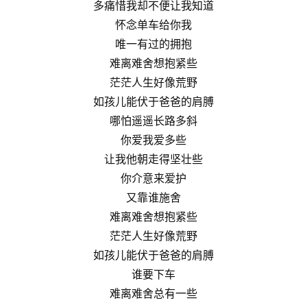
多痛惜我却不便让我知道
怀念单车给你我
唯一有过的拥抱
难离难舍想抱紧些
茫茫人生好像荒野
如孩儿能伏于爸爸的肩膊
哪怕遥遥长路多斜
你爱我爱多些
让我他朝走得坚壮些
你介意来爱护
又靠谁施舍
难离难舍想抱紧些
茫茫人生好像荒野
如孩儿能伏于爸爸的肩膊
谁要下车
难离难舍总有一些