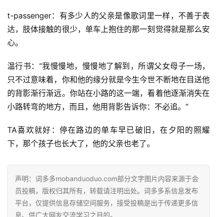
t-passenger：有多少人的父亲是像歌词里一样，不善于表
达，肢体接触的很少，单车上抱住的那一刻觉得就是那么安
心。
温行书：“我慢慢地，慢慢地了解到，所谓父女母子一场，
只不过意味着，你和他的缘分就是今生今世不断地在目送他
的背影渐行渐远。你站在小路的这一端，看着他逐渐消失在
小路转弯的地方，而且，他用背影告诉你：不必追。”
TA喜欢就好：停在路边的单车早已破旧，在夕阳的照耀
下，那个孩子也长大了，他的父亲也老了。
声明：词多多mobanduoduo.com部分文字图片内容来源于会
员投稿，版权归其所有，转载请注明出处。词多多系信息发布
平台，仅提供信息存储空间服务，接受投稿是出于传递更多信
息、供广大网友交流学习之目的。