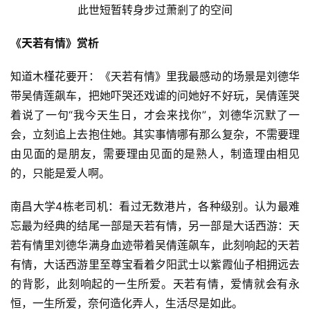
此世短暂转身步过萧剎了的空间
《天若有情》赏析
知道木槿花要开：《天若有情》里我最感动的场景是刘德华
带吴倩莲飙车，把她吓哭还戏谑的问她好不好玩，吴倩莲哭
着说了一句“我今天生日，才会来找你”，刘德华沉默了一
会，立刻追上去抱住她。其实事情哪有那么复杂，不需要理
由见面的是朋友，需要理由见面的是熟人，制造理由相见
的，只能是爱人啊。
南昌大学4栋老司机：看过无数港片，各种级别。认为最难
忘最为经典的结尾一部是天若有情，另一部是大话西游：天
若有情里刘德华满身血迹带着吴倩莲飙车，此刻响起的天若
有情，大话西游里至尊宝看着夕阳武士以紫霞仙子相拥远去
的背影，此刻响起的一生所爱。天若有情，爱情就会有永
恒，一生所爱，奈何造化弄人，生活尽是如此。