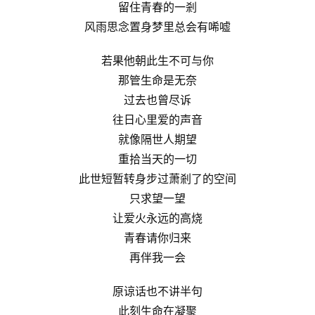
留住青春的一剎
风雨思念置身梦里总会有唏嘘
若果他朝此生不可与你
那管生命是无奈
过去也曾尽诉
往日心里爱的声音
就像隔世人期望
重拾当天的一切
此世短暂转身步过萧剎了的空间
只求望一望
让爱火永远的高烧
青春请你归来
再伴我一会
原谅话也不讲半句
此刻生命在凝聚