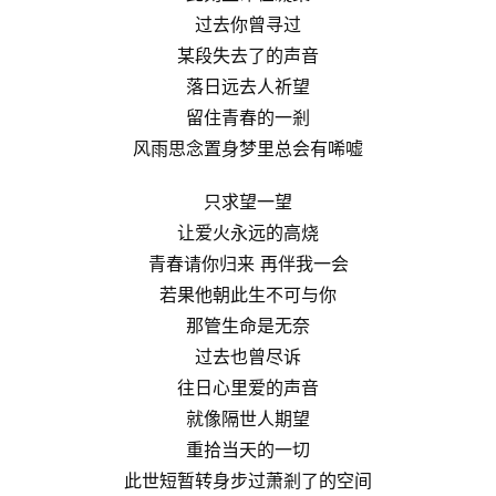
过去你曾寻过
某段失去了的声音
落日远去人祈望
留住青春的一剎
风雨思念置身梦里总会有唏嘘
只求望一望
让爱火永远的高烧
青春请你归来 再伴我一会
若果他朝此生不可与你
那管生命是无奈
过去也曾尽诉
往日心里爱的声音
就像隔世人期望
重拾当天的一切
此世短暂转身步过萧剎了的空间