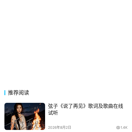
常
登录
注册
用
贺
词
网
络
热
词
电
影
推荐阅读
台
词
弦子《说了再见》歌词及歌曲在线
试听
其
他
2026年8月2日
1.4K
词