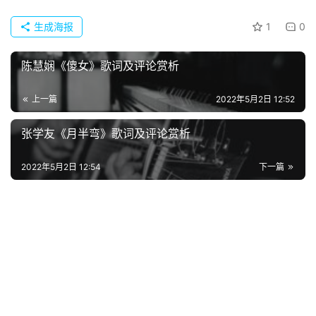
首
页
生成海报
1
0
好
陈慧娴《傻女》歌词及评论赏析
词
好
上一篇
2022年5月2日 12:52
句
张学友《月半弯》歌词及评论赏析
经
典
2022年5月2日 12:54
下一篇
歌
词
古
今
诗
词