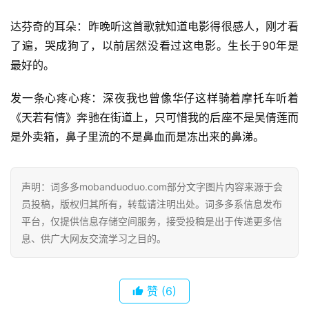
达芬奇的耳朵：昨晚听这首歌就知道电影得很感人，刚才看
了遍，哭成狗了，以前居然没看过这电影。生长于90年是
最好的。
发一条心疼心疼：深夜我也曾像华仔这样骑着摩托车听着
《天若有情》奔驰在街道上，只可惜我的后座不是吴倩莲而
是外卖箱，鼻子里流的不是鼻血而是冻出来的鼻涕。
声明：词多多mobanduoduo.com部分文字图片内容来源于会
员投稿，版权归其所有，转载请注明出处。词多多系信息发布
平台，仅提供信息存储空间服务，接受投稿是出于传递更多信
息、供广大网友交流学习之目的。
赞
(6)