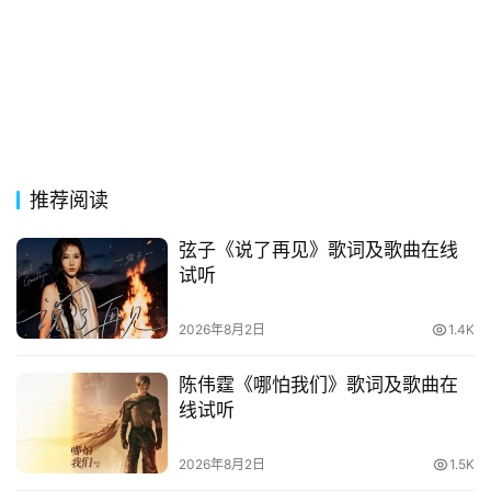
词
网
络
热
词
推荐阅读
电
弦子《说了再见》歌词及歌曲在线
影
试听
台
词
2026年8月2日
1.4K
其
陈伟霆《哪怕我们》歌词及歌曲在
他
线试听
词
语
2026年8月2日
1.5K