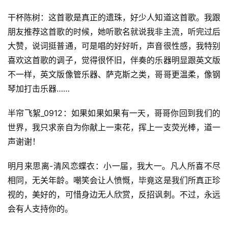
干杯陈树：这首歌是真正的遗珠，好少人知道这首歌。我跟
朋友推荐这首歌的时候，她听歌名就说我非主流，听完过后
大赞，说词挺普通，可是唱的好好听，声音很性感，我特别
喜欢这首歌的调子，觉得很怀旧，伴奏的乐器明显跟英文版
不一样，英文版像管乐器、萨克斯之类，哥哥更温柔，像钢
琴加打击乐器……
半帘飞絮_0912：如果如果如果有一天，哥哥你回到我们的
世界，我只求亲自为你献上一束花，挥上一支荧光棒，道一
声谢谢！
明月来思离-清风恋蝶衣：小一届，我大一。凡人所喜不尽
相同，无关年龄。嘲笑会让人愤慨，毕竟这是我们所真正珍
视的，美好的，可惜身边无人欣赏，反招讽刺。不过，永远
会有人支持你的。