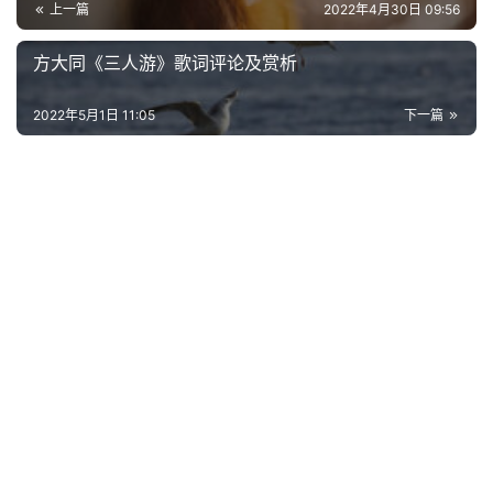
上一篇
2022年4月30日 09:56
好
词
方大同《三人游》歌词评论及赏析
好
句
2022年5月1日 11:05
下一篇
经
典
歌
词
古
今
诗
词
常
登录
注册
用
贺