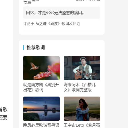
回忆，才是迟迟无法痊愈的病因。
评论于
薛之谦《顽疾》歌词及评论
推荐歌词
就是南方凯《离别开
海来阿木《西楼儿
出花》歌词
女》歌词完整版
首歌
还要
晚风心里吹谐音粤语
王宇宙Leto《若月亮