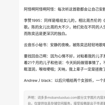
阿怪啊阿怪啊阿怪：每次听这首歌都会让自己安静
李赞1995：同样是唱给女儿的，相比周杰伦
歌。陈的女儿比周的大不少，她们处在不同的人
而陈奕迅是更深沉的独白。
云音乐小秘书：安静的夜晚，被陈奕迅轻轻地歌
要找回自己啊：因为心情不好，对粘着我的儿子
着21个月的儿子和他说：今天妈妈做错事情了
眶湿润，喉咙哽咽；天呐，我上辈子一定是拯救
Andrew丿black：以后只唱给两个女孩听，
声明：词多多mobanduoduo.com部分文字图
台，仅提供信息存储空间服务，接受投稿是出于传递