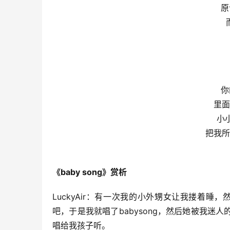
原
你
里面
小
把我所
《baby song》赏析
LuckyAir：有一次我的小外甥女让我搂着
吧，于是我就唱了babysong，然后她被我
唱给我孩子听。