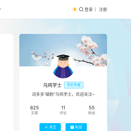
登录
注册
乌鸡学士
专栏作者
词多多“磁粉”乌鸡学士，欢迎关注~
825
11
55
文章
评论
粉丝
关注
私信