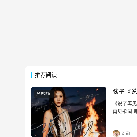
推荐阅读
弦子《说
经典歌词
《说了再见》
再见歌词 
每个夜里慢
惯如此刻骨
刘看山