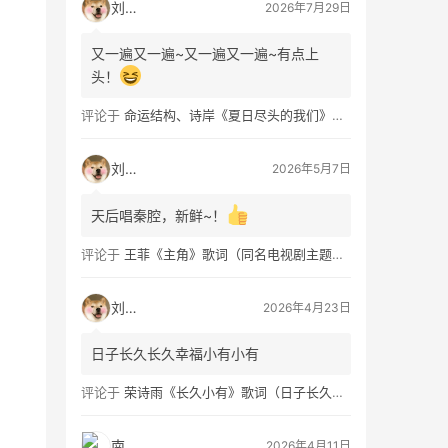
刘看山
2026年7月29日
又一遍又一遍~又一遍又一遍~有点上
头！
评论于
命运结构、诗岸《夏日尽头的我们》歌词及钢琴谱免费获取
刘看山
2026年5月7日
天后唱秦腔，新鲜~！
评论于
王菲《主角》歌词（同名电视剧主题曲）
刘看山
2026年4月23日
日子长久长久幸福小有小有
评论于
荣诗雨《长久小有》歌词（日子长久幸福小有）
南穑
2026年4月11日