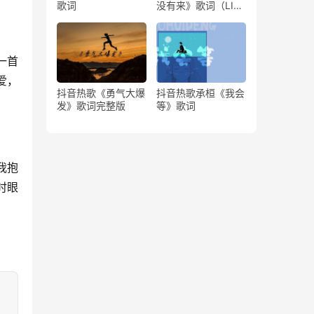
歌词
没有来》歌词（LIVE
版）
一首
爱，
抖音热歌《勇气大爆
抖音热歌承桓《我会
发》歌词完整版
等》歌词
我抱
时眼