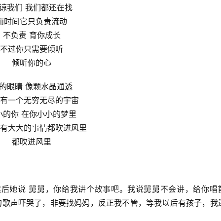
谅我们 我们都还在找
而时间它只负责流动
不负责 育你成长
不过你只需要倾听
倾听你的心
的眼睛 像颗水晶通透
有一个无穷无尽的宇宙
小的你 在你小小的梦里
有大大的事情都吹进风里
都吹进风里
睡，然后她说 舅舅，你给我讲个故事吧。我说舅舅不会讲，给你唱
迷人的歌声吓哭了，非要找妈妈，反正我不管，等我以后有孩子，我