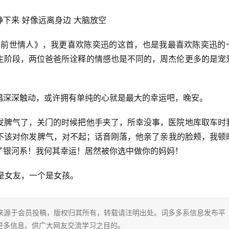
下来 好像远离身边 大脑放空
的《前世情人》，我更喜欢陈奕迅的这首，也是我最喜欢陈奕迅的
生阶段，两位爸爸所诠释的情感也是不同的，周杰伦更多的是宠
唱深深触动，或许拥有单纯的心就是最大的幸运吧，晚安。
发脾气了，关门的时候把他手夹了，所幸没事，医院地库取车时
，不该对你发脾气，对不起；话音刚落，他亲了亲我的脸颊，我顿
了银河系！我何其幸运！居然被你选中做你的妈妈！
一个是女友，一个是女孩。
片内容来源于会员投稿，版权归其所有，转载请注明出处。词多多系信息发布平
更多信息、供广大网友交流学习之目的。