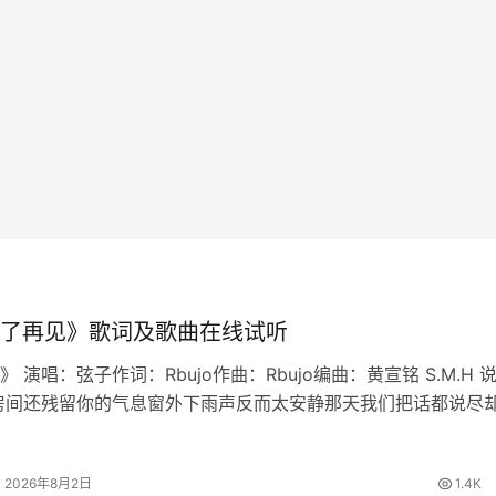
了再见》歌词及歌曲在线试听
 演唱：弦子作词：Rbujo作曲：Rbujo编曲：黄宣铭 S.M.H 
房间还残留你的气息窗外下雨声反而太安静那天我们把话都说尽
慢想起我学会不再问原因也删掉所有讯息原来最难的不是分离是
铭心说…
2026年8月2日
1.4K