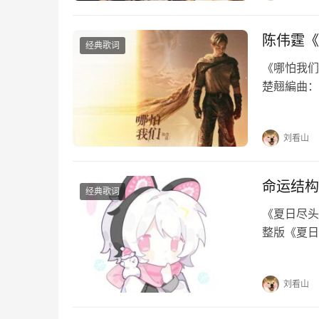
陈伟霆《
经典歌词
《哪怕我们》
楚翹編曲：
念执着哪怕
万古…
刘看山
命运结构
经典歌词
《夏日尽头
整版《夏日
夏日尽头的
河倾斜故事
刘看山