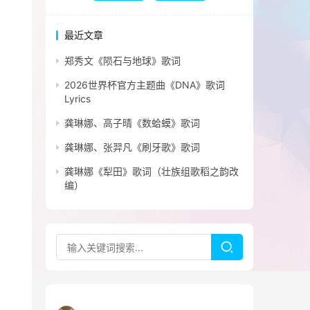
最近文章
郑秀文《陨石与地球》歌词
2026世界杯官方主题曲《DNA》歌词
Lyrics
龚琳娜、高子晴《数蛤蟆》歌词
龚琳娜、张羿凡《刷牙歌》歌词
龚琳娜《犁田》歌词（壮族组歌稻之韵改
编）