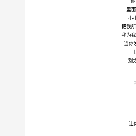
你
里面
小
把我所
我为我
当你
别
让