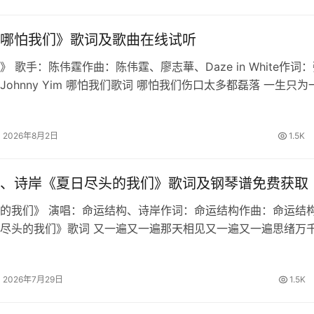
哪怕我们》歌词及歌曲在线试听
 歌手：陈伟霆作曲：陈伟霆、廖志華、Daze in White作词
Johnny Yim 哪怕我们歌词 哪怕我们伤口太多都磊落 一生只为
我们直闯战火跟着我 生路由双手开拓天道昭昭 破尽虚妄铁骨不
2026年8月2日
1.5K
、诗岸《夏日尽头的我们》歌词及钢琴谱免费获取
的我们》 演唱：命运结构、诗岸作词：命运结构作曲：命运结构
尽头的我们》歌词 又一遍又一遍那天相见又一遍又一遍思绪万
你能否回忆起最初时的誓约繁星啊坠落于海的那边明月也倒转向
的最后一页由我来写盛…
2026年7月29日
1.5K