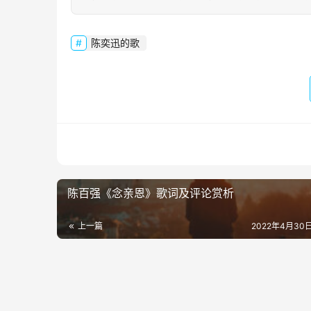
陈奕迅的歌
陈百强《念亲恩》歌词及评论赏析
上一篇
2022年4月30日