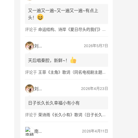
又一遍又一遍~又一遍又一遍~有点上
头！
评论于
命运结构、诗岸《夏日尽头的我们》歌词及钢琴谱免费获取
刘看山
2026年5月7日
天后唱秦腔，新鲜~！
评论于
王菲《主角》歌词（同名电视剧主题曲）
刘看山
2026年4月23日
日子长久长久幸福小有小有
评论于
荣诗雨《长久小有》歌词（日子长久幸福小有）
南穑
2026年4月11日