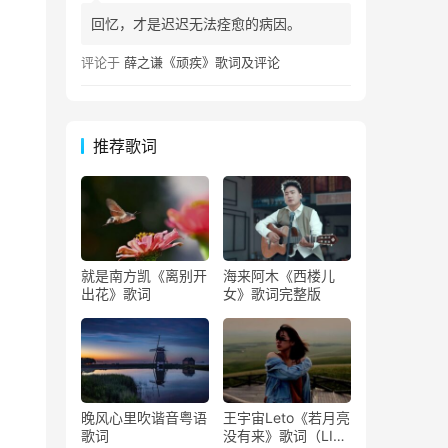
回忆，才是迟迟无法痊愈的病因。
评论于
薛之谦《顽疾》歌词及评论
推荐歌词
就是南方凯《离别开
海来阿木《西楼儿
出花》歌词
女》歌词完整版
晚风心里吹谐音粤语
王宇宙Leto《若月亮
歌词
没有来》歌词（LIVE