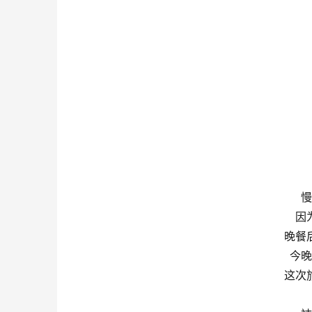
慢
因
晚餐
今晚
这次