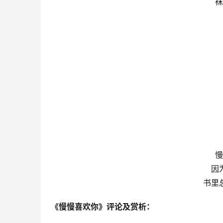
袜
慢
因
书里
《慢慢喜欢你》评论及赏析：