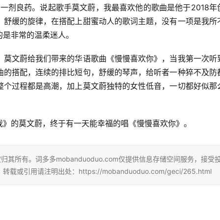
一剂良药。说起歌手莫文蔚，我最喜欢他的歌曲是他于2018年
，舒缓的旋律，在搭配上甜蜜动人的歌词主题，没有一项是我所
的是非常的温柔迷人。
。莫文蔚给我们带来的华语歌曲《慢慢喜欢你》，当我第一次听
曲的搭配，连续的排比短句，舒缓的琴声，给听者一种猝不及防
整个过程都是高潮，加上莫文蔚独特的女性低音，一切都好似那
我》的莫文蔚，终于有一天能幸福的唱《慢慢喜欢你》。
其所有。词多多mobanduoduo.com仅提供信息存储空间服务，接受
明出处：https://mobanduoduo.com/geci/265.html