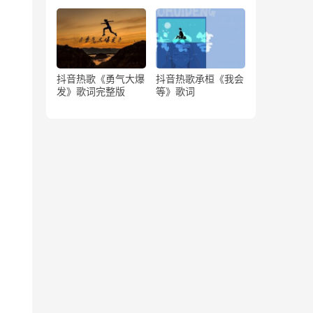
版）
抖音热歌《勇气大爆
抖音热歌承桓《我会
发》歌词完整版
等》歌词