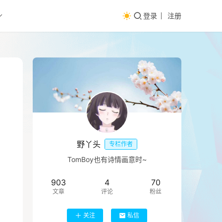
登录
注册
野丫头
专栏作者
TomBoy也有诗情画意时~
903
4
70
文章
评论
粉丝
关注
私信