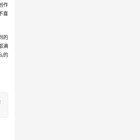
创作
不喜
到的
都满
么的
投