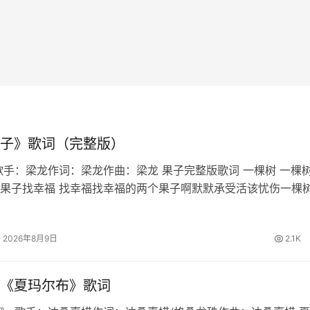
子》歌词（完整版）
歌手：梁龙作词：梁龙作曲：梁龙 果子完整版歌词 一棵树 一棵
果子找幸福 找幸福找幸福的两个果子啊默默承受活该忧伤一棵树
上两个果子要幸福 要幸福要幸福的两个果子啊默默承受活该无
一切好荒唐人造…
2026年8月9日
2.1K
《夏玛尔布》歌词