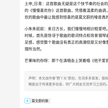
土申_日青：这首歌曲无疑是这个快节奏的社会的
的《慢慢喜欢你》这首歌曲，凭借着温柔的曲调
欢的歌曲中最让我感到惊喜的是莫文蔚的嗓音真
小朱朱屁屁：来日方长，我们慢慢地相识相爱吧
时候，首先是惊讶于歌曲的歌词特点和背景钢琴
足感，感觉整个歌曲没有真正的高潮但是又好像
理所当然。
芒果味的你呀：那个在演唱会上哭着唱《他不爱
声明：本文由作者“野丫头”原创，在词多多首发，版权归
稿是出于传递更多信息、供广大网友交流学习之目的。转载或引用请注
莫文蔚的歌