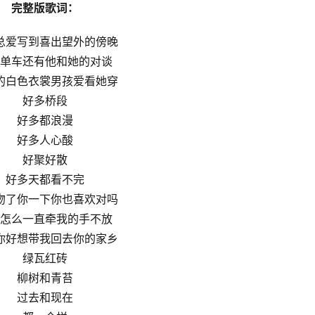
完整版歌词：
总爱写到喜出望外的傍晚
单车还有他和她的对谈
的白色衣裳男孩爱看她穿
好多桥段
好多都浪漫
好多人心酸
好聚好散
好多天都看不完
吻了你一下你也喜欢对吗
怎么一直牵我的手不放
你好想带我回去你的家乡
绿瓦红砖
柳树和青苔
过去和现在