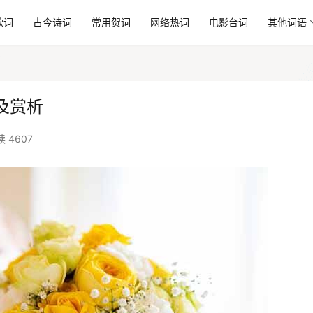
歌词
古今诗词
常用贺词
网络热词
电影台词
其他词语
及赏析
 4607