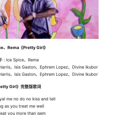
ice、Rema《Pretty Girl》
 : Ice Spice、Rema
 Harris、Isis Gaston、Ephrem Lopez、Divine Ikubor
 Harris、Isis Gaston、Ephrem Lopez、Divine Ikubor
etty Girl》完整版歌词
yal me no do no kiss and tell
ng as you treat me well
 treat you more than gem