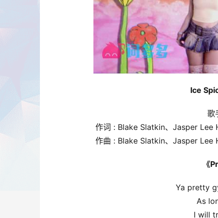
Ice Sp
歌手
作词 : Blake Slatkin、Jasper Lee
作曲 : Blake Slatkin、Jasper Lee
《Pr
Ya pretty g
As lo
I will