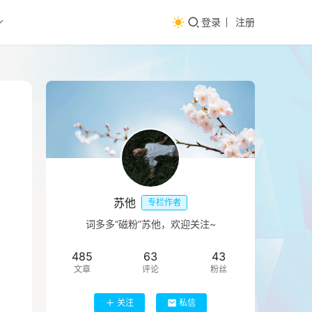
登录
注册
苏他
专栏作者
词多多“磁粉”苏他，欢迎关注~
485
63
43
文章
评论
粉丝
关注
私信