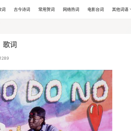
歌词
古今诗词
常用贺词
网络热词
电影台词
其他词语
rl》歌词
1289