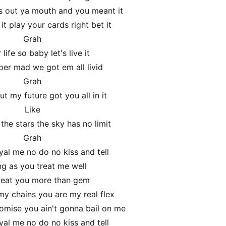
s out ya mouth and you meant it
it play your cards right bet it
Grah
r life so baby let's live it
per mad we got em all livid
Grah
ut my future got you all in it
Like
 the stars the sky has no limit
Grah
yal me no do no kiss and tell
ng as you treat me well
 treat you more than gem
y chains you are my real flex
mise you ain't gonna bail on me
yal me no do no kiss and tell