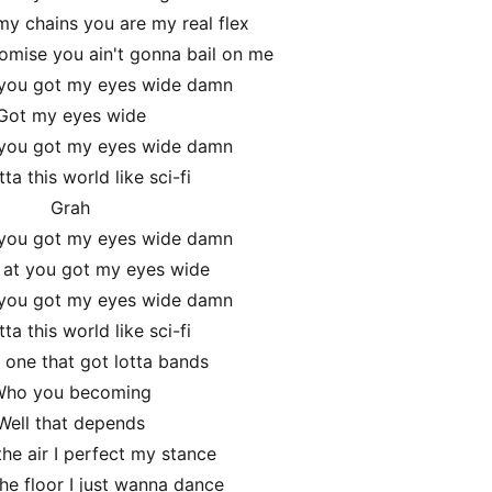
y chains you are my real flex
mise you ain't gonna bail on me
 you got my eyes wide damn
Got my eyes wide
 you got my eyes wide damn
ta this world like sci-fi
Grah
 you got my eyes wide damn
 at you got my eyes wide
 you got my eyes wide damn
ta this world like sci-fi
 one that got lotta bands
ho you becoming
Well that depends
he air I perfect my stance
he floor I just wanna dance