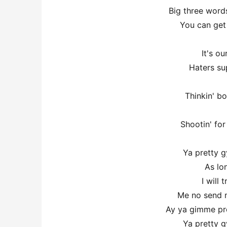
Big three word
You can get 
It's ou
Haters su
Thinkin' bo
Shootin' for
Ya pretty g
As lo
I will
Me no send m
Ay ya gimme pro
Ya pretty g