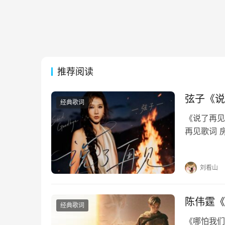
推荐阅读
弦子《说
经典歌词
《说了再见》
再见歌词 
每个夜里慢
惯如此刻骨
刘看山
陈伟霆《
经典歌词
《哪怕我们》