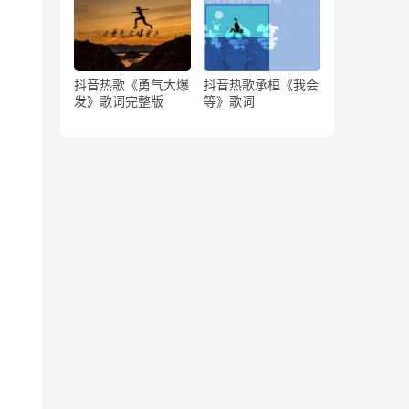
抖音热歌《勇气大爆
抖音热歌承桓《我会
发》歌词完整版
等》歌词