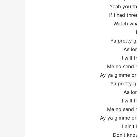
Yeah you th
If I had thr
Watch wha
Ya pretty g
As lo
I will
Me no send m
Ay ya gimme pro
Ya pretty g
As lo
I will
Me no send m
Ay ya gimme pro
I ain'
Don't know