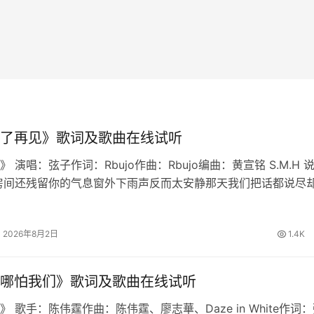
了再见》歌词及歌曲在线试听
 演唱：弦子作词：Rbujo作曲：Rbujo编曲：黄宣铭 S.M.H 
房间还残留你的气息窗外下雨声反而太安静那天我们把话都说尽
慢想起我学会不再问原因也删掉所有讯息原来最难的不是分离是
铭心说…
2026年8月2日
1.4K
哪怕我们》歌词及歌曲在线试听
 歌手：陈伟霆作曲：陈伟霆、廖志華、Daze in White作词