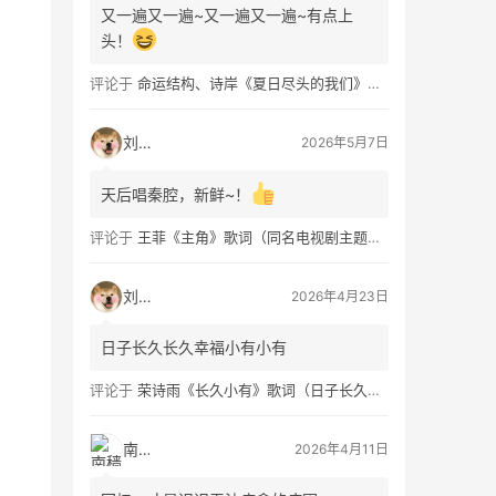
又一遍又一遍~又一遍又一遍~有点上
头！
评论于
命运结构、诗岸《夏日尽头的我们》歌词及钢琴谱免费获取
刘看山
2026年5月7日
天后唱秦腔，新鲜~！
评论于
王菲《主角》歌词（同名电视剧主题曲）
刘看山
2026年4月23日
日子长久长久幸福小有小有
评论于
荣诗雨《长久小有》歌词（日子长久幸福小有）
南穑
2026年4月11日