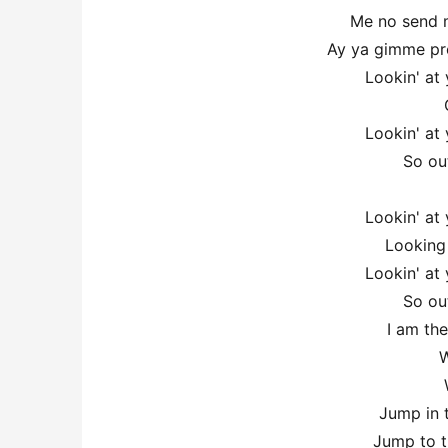
Me no send m
Ay ya gimme pro
Lookin' at
Lookin' at
So out
Lookin' at
Looking
Lookin' at
So out
I am the
W
Jump in t
Jump to t