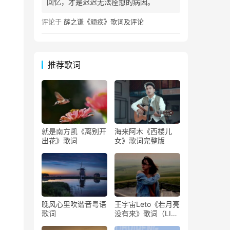
回忆，才是迟迟无法痊愈的病因。
评论于
薛之谦《顽疾》歌词及评论
推荐歌词
就是南方凯《离别开
海来阿木《西楼儿
出花》歌词
女》歌词完整版
晚风心里吹谐音粤语
王宇宙Leto《若月亮
歌词
没有来》歌词（LIVE
版）