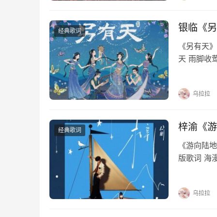
银临《另
经典歌词
《另有天》
天 雨脚收
网对罗天 
看 只看 
乌拉拉
梓渝《游
经典歌词
《游向陆地
版歌词 海
界蔚蓝无边
秒的时间想
乌拉拉