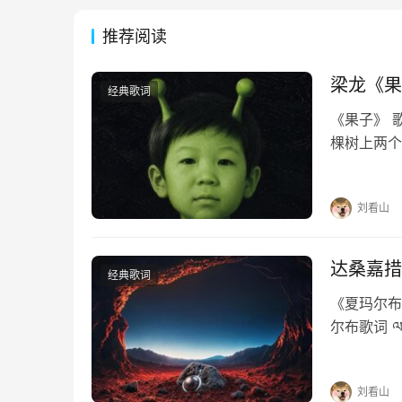
推荐阅读
梁龙《果
经典歌词
《果子》 
棵树上两个
棵树一棵树
性像月光 
刘看山
达桑嘉措
经典歌词
《夏玛尔布
尔布歌词 ལང་ཚ
སྣང་བའི་རྟོག་པ
刘看山