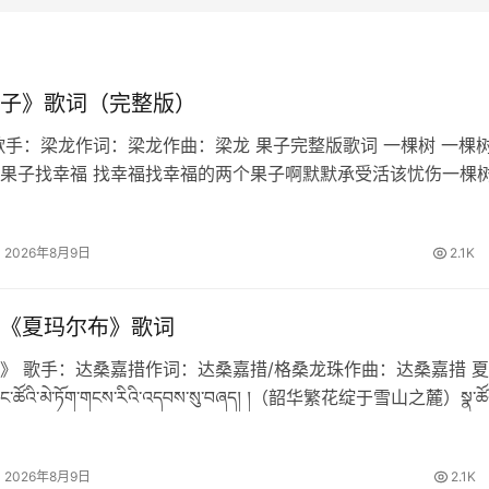
子》歌词（完整版）
歌手：梁龙作词：梁龙作曲：梁龙 果子完整版歌词 一棵树 一棵
果子找幸福 找幸福找幸福的两个果子啊默默承受活该忧伤一棵树
上两个果子要幸福 要幸福要幸福的两个果子啊默默承受活该无
一切好荒唐人造…
2026年8月9日
2.1K
《夏玛尔布》歌词
》 歌手：达桑嘉措作词：达桑嘉措/格桑龙珠作曲：达桑嘉措 
ོའི་མེ་ཏོག་གངས་རིའི་འདབས་སུ་བཞད། །（韶华繁花绽于雪山之麓）སྣ་ཚོ
་དེ་རུ་…
2026年8月9日
2.1K