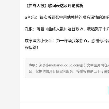
《曲终人散》歌词表达及评论赏析
a音乐i：每次听到张宇用他独特的嗓音深情的演唱
孔根：听着《曲终人散》这首歌🎶，我唱哭了十
咸亨酒店小伙计：第一杯酒我敬你🍻，感谢你出
程似锦！
声明：词多多mobanduoduo.com部分文字图
台，仅提供信息存储空间服务，接受投稿是出于传递