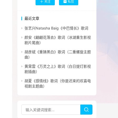
关注
私信
最近文章
张艺兴Natasha Baig《中巴情长》歌词
颜安《翩翩花落去》歌词（冰湖重生影视
剧片尾曲）
胡彦斌《重铸黑白》歌词（二重螺旋主题
曲）
黄霄雲《万灵之上》歌词（白日提灯影视
剧插曲）
胡夏《感情线》歌词（你是迟来的欢喜电
视剧主题曲）