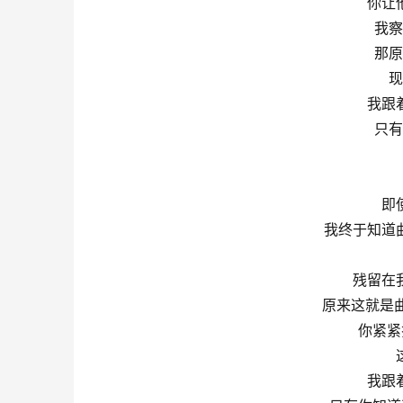
你让
我察
那原
现
我跟
只有
即
我终于知道
残留在
原来这就是
你紧紧
我跟