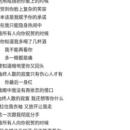
他用戒指把你套上的时候
觉到你脸上复杂的笑容
本该是我赋予你的承诺
在我只能隐身热闹中
着所有人向你祝贺的时候
你知道我多喝了几杯酒
我不能再看你
多一眼都是痛
使知道暗地里你又回头
曲终人散的寂寞只有伤心人才有
你最后一身红
我眼中我没有再依恋的借口
曲终人散的寂寞 我还想等你什么
拉住我衣袖 又放开让我走
这一次跟我彻底分手
着所有人向你祝贺的时候