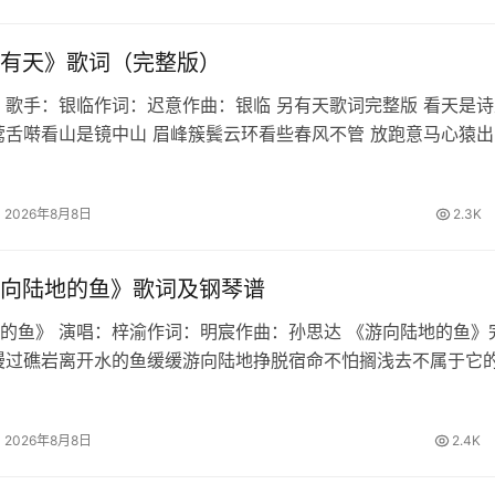
有天》歌词（完整版）
 歌手：银临作词：迟意作曲：银临 另有天歌词完整版 看天是诗
莺舌啭看山是镜中山 眉峰簇鬓云环看些春风不管 放跑意马心猿出
我与我正开宴听别听月指星点 蜂嘲蝶酸问别问萧郎刘郎 恨长情短
舞筵灯灰烛黯催…
2026年8月8日
2.3K
向陆地的鱼》歌词及钢琴谱
的鱼》 演唱：梓渝作词：明宸作曲：孙思达 《游向陆地的鱼》
漫过礁岩离开水的鱼缓缓游向陆地挣脱宿命不怕搁浅去不属于它
际快窒息的我焚烧眼泪和执着读荒诞的寓言信古老的誓言撑不过
再见 某一年某一天我…
2026年8月8日
2.4K