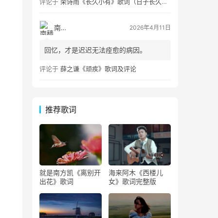
评论于
荣诗雨《长久小有》歌词（日子长久幸福小有）
南穑
2026年4月11日
回忆，才是迟迟无法痊愈的病因。
评论于
薛之谦《顽疾》歌词及评论
推荐歌词
就是南方凯《离别开
海来阿木《西楼儿
出花》歌词
女》歌词完整版