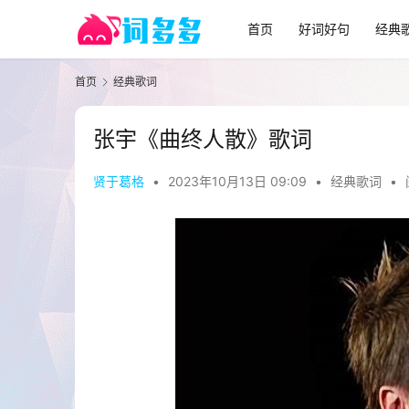
首页
好词好句
经典
首页
经典歌词
张宇《曲终人散》歌词
贤于葛格
•
2023年10月13日 09:09
•
经典歌词
•