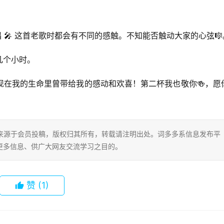
 🎤 这首老歌时都会有不同的感触。不知能否触动大家的心弦🎼
几个小时。
现在我的生命里曾带给我的感动和欢喜！第二杯我也敬你🍻，愿
片内容来源于会员投稿，版权归其所有，转载请注明出处。词多多系信息发布平
更多信息、供广大网友交流学习之目的。
赞
(1)