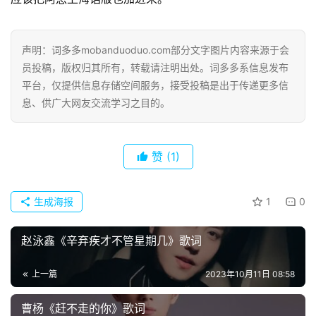
声明：词多多mobanduoduo.com部分文字图片内容来源于会
员投稿，版权归其所有，转载请注明出处。词多多系信息发布
平台，仅提供信息存储空间服务，接受投稿是出于传递更多信
息、供广大网友交流学习之目的。
赞
(1)
生成海报
1
0
赵泳鑫《辛弃疾才不管星期几》歌词
上一篇
2023年10月11日 08:58
曹杨《赶不走的你》歌词