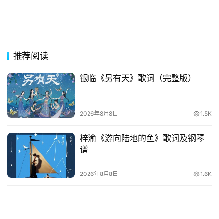
词
好
句
经
推荐阅读
典
歌
银临《另有天》歌词（完整版）
词
2026年8月8日
1.5K
古
今
梓渝《游向陆地的鱼》歌词及钢琴
诗
谱
词
2026年8月8日
1.6K
常
登录
注册
用
贺
词