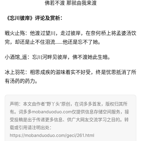
佛若不渡 那就由我来渡
《忘川彼岸》评论及赏析：
戦火止殇：他渡过望川，走过彼岸，在奈何桥上将孟婆汤饮
完，却还是止不住泪流......他还是忘不了她。
小酒馆_遥：忘川河畔见彼岸，佛不渡她此生暗。
冰上羽花：相思成疾的滋味着实不好受，终是忧思抵消了所
有汤药的药力。
声明：本文由作者“野丫头”原创，在词多多首发，版权归其所
有。词多多mobanduoduo.com仅提供信息存储空间服务，接
受投稿是出于传递更多信息、供广大网友交流学习之目的。转
载或引用请注明出处：
https://mobanduoduo.com/geci/261.html