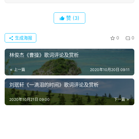
赞
(3)
生成海报
0
0
林俊杰《曹操》歌词评论及赏析
上一篇
2020年10月20日 09:11
首
刘珉轩《一滴泪的时间》歌词评论及赏析
页
2020年10月21日 09:00
下一篇
好
词
好
句