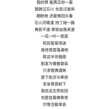
我好想 能再见你一面
我跨过忘川 也走过彼岸
期盼她 还能够回头看
忘川河难渡 挡了她一路
佛若不渡 那就由我来渡
一花一叶一菩提
轮回皆是场迷
我待菩提落满地
取这半世烟雨
削发为僧披袈裟
只求我佛渡她
放下执念与牵挂
安坐菩提树下
我信这生死轮回
也愿信我佛慈悲
尔等岂能体会