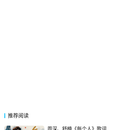
经
典
歌
词
古
今
诗
词
常
登录
注册
用
贺
词
推荐阅读
网
络
周深、舒楠《每个人》歌词