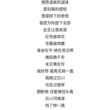
相思成疾的滋味
爱别离的感悟
菩提树下的参悟
我愿为你放下全部
此生让我来渡
红色彼岸花
花瓣遍地撒
谁会在乎 她在哭泣啊
佛前跪千年
未见佛生怜
我好想 能再见她一面
我跨过忘川
也走过彼岸
期盼她 还能够回头看
忘川河难渡
挡了她一路