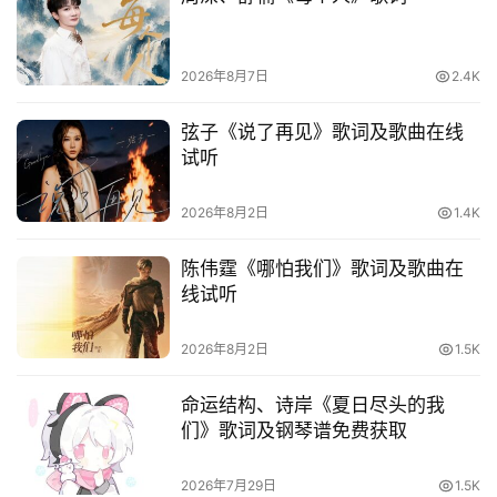
热
词
2026年8月7日
2.4K
电
影
弦子《说了再见》歌词及歌曲在线
台
试听
词
2026年8月2日
1.4K
其
他
陈伟霆《哪怕我们》歌词及歌曲在
词
线试听
语
2026年8月2日
1.5K
命运结构、诗岸《夏日尽头的我
们》歌词及钢琴谱免费获取
2026年7月29日
1.5K