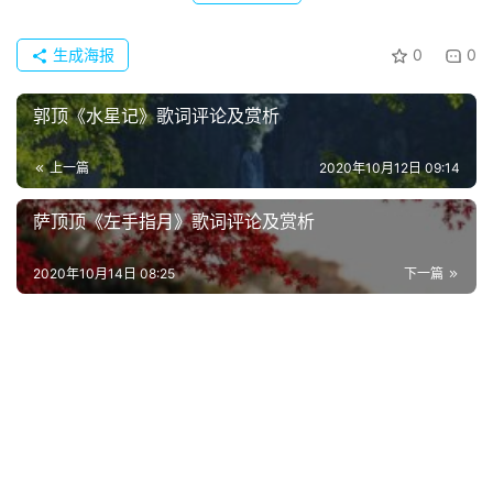
首
页
生成海报
0
0
好
郭顶《水星记》歌词评论及赏析
词
好
上一篇
2020年10月12日 09:14
句
萨顶顶《左手指月》歌词评论及赏析
经
典
2020年10月14日 08:25
下一篇
歌
词
古
今
诗
词