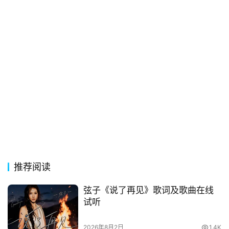
常
登录
注册
用
贺
词
网
络
热
词
电
影
台
推荐阅读
词
弦子《说了再见》歌词及歌曲在线
试听
其
他
2026年8月2日
1.4K