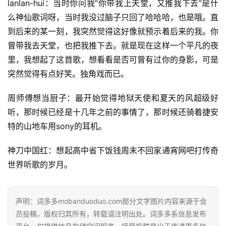
lanlan-hui：当时你问我“你带我上天堂，又推我下去”是什
么神仙歌词呀，当时我没过脑子只回了哈哈哈，也是哦。直
到后来的某一刻，我突然觉得这好像就预示着后来的我。你
曾带我去天堂，也把我推下去。就是现在这样一个平凡的夜
里，我想起了这首歌，想看看是否可曾有过你的身影，可是
突然觉得有点好笑。独角戏而已。
周师傅想当厨子：最开始觉得地狱天使和夏天的风超级好
听，那时候已经是十几年之前的事情了，那时候还骑着捷安
特的山地车用sony的耳机。
神刀中国红：想起高中省下饭钱周末不回家通宵网吧打传奇
世界听歌的岁月。
声明：词多多mobanduoduo.com部分文字图片内容来源于会
员投稿，版权归其所有，转载请注明出处。词多多系信息发布