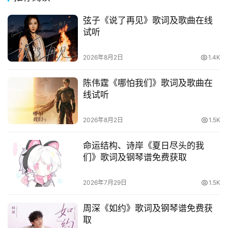
络
热
弦子《说了再见》歌词及歌曲在线
词
试听
电
2026年8月2日
1.4K
影
台
陈伟霆《哪怕我们》歌词及歌曲在
词
线试听
2026年8月2日
1.5K
其
他
命运结构、诗岸《夏日尽头的我
词
们》歌词及钢琴谱免费获取
语
2026年7月29日
1.5K
周深《如约》歌词及钢琴谱免费获
取