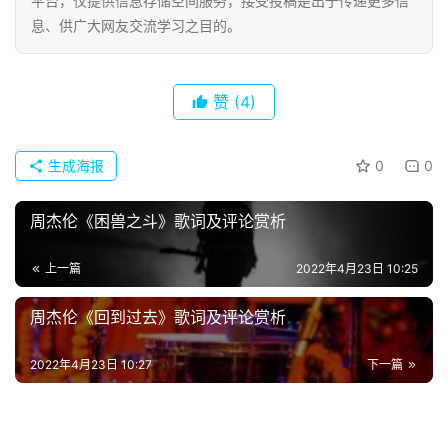
平台，仅提供信息存储空间服务，接受投稿是出于传递更多信
息、供广大网友交流学习之目的。
赞
(4)
生成海报
0
0
周杰伦《困兽之斗》歌词及评论赏析
上一篇
2022年4月23日 10:25
首
周杰伦《回到过去》歌词及评论赏析
页
2022年4月23日 10:27
下一篇
好
词
好
句