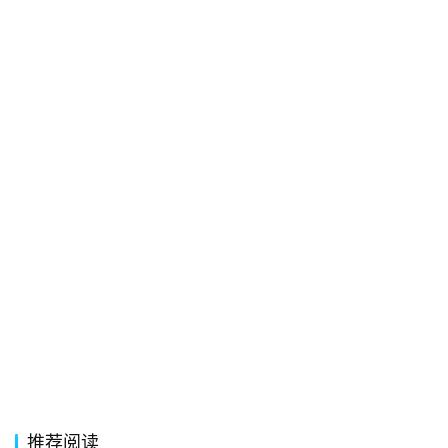
经
典
歌
词
古
今
诗
词
常
登录
注册
用
贺
词
网
推荐阅读