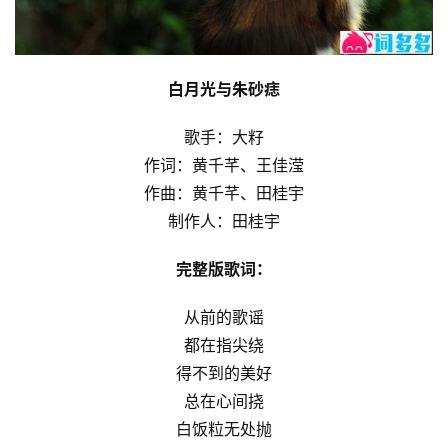
白月光与朱砂痣
歌手：大籽
作词：黄千芊、王佳滢
作曲：黄千芊、田桂宇
制作人：田桂宇
完整版歌词：
从前的歌谣
都在指尖绕
得不到的美好
总在心间挠
白饭粒无处抛