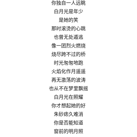
你独自一人远眺
白月光是年少
是她的笑
那时滚烫的心跳
也曾无处遁逃
像一团烈火燃烧
烧尽跨不过的桥
时光匆匆地跑
火焰化作月遥遥
再无激荡的波涛
也从不在梦里飘摇
白月光在照耀
你才想起她的好
朱砂痣久难消
你是否能知道
窗前的明月照