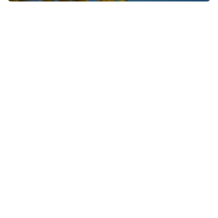
今
诗
词
常
登录
注册
用
贺
词
网
络
热
词
电
影
台
词