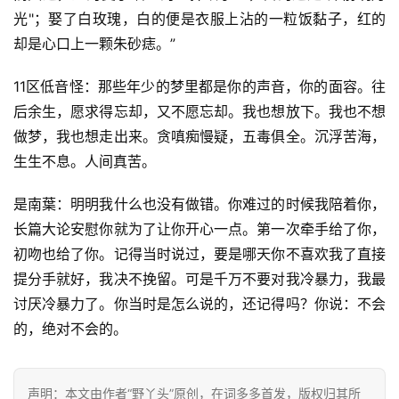
光"；娶了白玫瑰，白的便是衣服上沾的一粒饭黏子，红的
却是心口上一颗朱砂痣。”
11区低音怪：那些年少的梦里都是你的声音，你的面容。往
后余生，愿求得忘却，又不愿忘却。我也想放下。我也不想
做梦，我也想走出来。贪嗔痴慢疑，五毒俱全。沉浮苦海，
生生不息。人间真苦。
是南葉：明明我什么也没有做错。你难过的时候我陪着你，
长篇大论安慰你就为了让你开心一点。第一次牵手给了你，
初吻也给了你。记得当时说过，要是哪天你不喜欢我了直接
提分手就好，我决不挽留。可是千万不要对我冷暴力，我最
讨厌冷暴力了。你当时是怎么说的，还记得吗？你说：不会
的，绝对不会的。
声明：本文由作者“野丫头”原创，在词多多首发，版权归其所