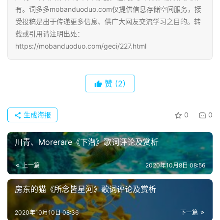
有。词多多mobanduoduo.com仅提供信息存储空间服务，接
受投稿是出于传递更多信息、供广大网友交流学习之目的。转
载或引用请注明出处：
https://mobanduoduo.com/geci/227.html
首
页
赞
(2)
好
词
好
生成海报
0
0
句
川青、Morerare《下潜》歌词评论及赏析
经
典
上一篇
2020年10月8日 08:56
歌
词
房东的猫《所念皆星河》歌词评论及赏析
2020年10月10日 08:36
下一篇
古