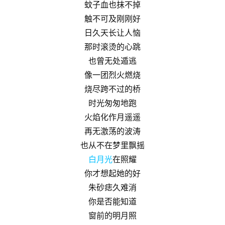
蚊子血也抹不掉
触不可及刚刚好
日久天长让人恼
那时滚烫的心跳
也曾无处遁逃
像一团烈火燃烧
烧尽跨不过的桥
时光匆匆地跑
火焰化作月遥遥
再无激荡的波涛
也从不在梦里飘摇
白月光
在照耀
你才想起她的好
朱砂痣久难消
你是否能知道
窗前的明月照