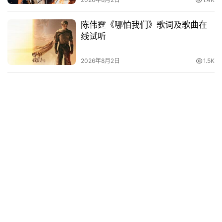
词
陈伟霆《哪怕我们》歌词及歌曲在
线试听
电
影
2026年8月2日
1.5K
台
词
其
他
词
语