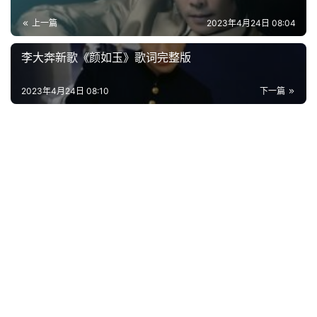
上一篇
2023年4月24日 08:04
李大奔新歌《颜如玉》歌词完整版
2023年4月24日 08:10
下一篇
首
页
好
词
好
句