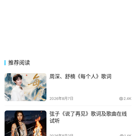
经
典
歌
词
古
今
诗
推荐阅读
词
周深、舒楠《每个人》歌词
常
登录
注册
用
贺
2026年8月7日
2.4K
词
弦子《说了再见》歌词及歌曲在线
试听
网
络
热
2026年8月2日
1.4K