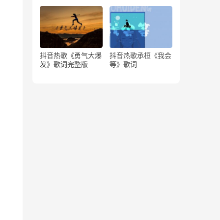
版）
抖音热歌《勇气大爆
抖音热歌承桓《我会
发》歌词完整版
等》歌词