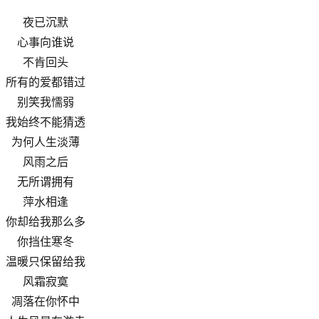
夜已沉默
心事向谁说
不肯回头
所有的爱都错过
别笑我懦弱
我始终不能猜透
为何人生淡薄
风雨之后
无所谓拥有
萍水相逢
你却给我那么多
你挡住寒冬
温暖只保留给我
风霜寂寞
凋落在你怀中