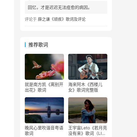
回忆，才是迟迟无法痊愈的病因。
评论于
薛之谦《顽疾》歌词及评论
推荐歌词
就是南方凯《离别开
海来阿木《西楼儿
出花》歌词
女》歌词完整版
晚风心里吹谐音粤语
王宇宙Leto《若月亮
歌词
没有来》歌词（LIVE