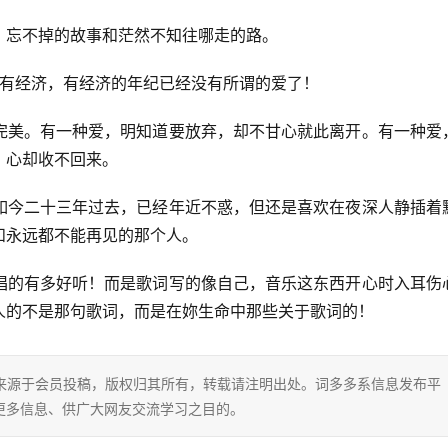
，忘不掉的故事和茫然不知往哪走的路。
纪没有经济，有经济的年纪已经没有所谓的爱了！
完美。有一种爱，明知道要放弃，却不甘心就此离开。有一种爱
，心却收不回来。
如今二十三年过去，已经年近不惑，但还是喜欢在夜深人静插着
和永远都不能再见的那个人。
唱的有多好听！而是歌词写的像自己，音乐这东西开心时入耳伤
人的不是那句歌词，而是在妳生命中那些关于歌词的！
片内容来源于会员投稿，版权归其所有，转载请注明出处。词多多系信息发布平
更多信息、供广大网友交流学习之目的。