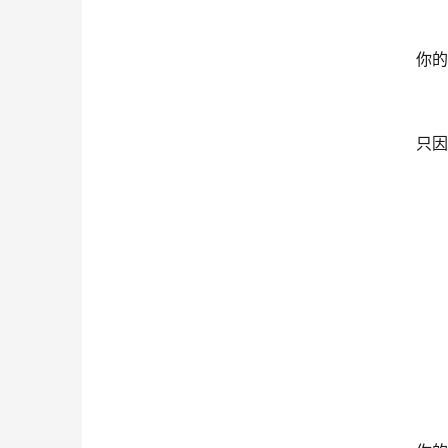
你的
只因