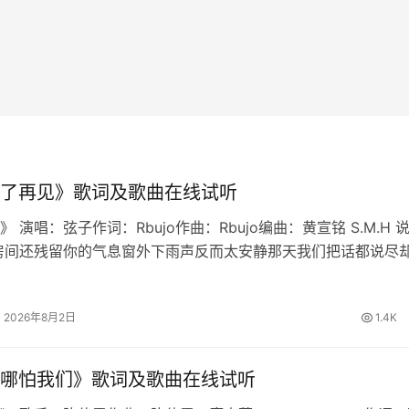
了再见》歌词及歌曲在线试听
 演唱：弦子作词：Rbujo作曲：Rbujo编曲：黄宣铭 S.M.H 
房间还残留你的气息窗外下雨声反而太安静那天我们把话都说尽
慢想起我学会不再问原因也删掉所有讯息原来最难的不是分离是
铭心说…
2026年8月2日
1.4K
哪怕我们》歌词及歌曲在线试听