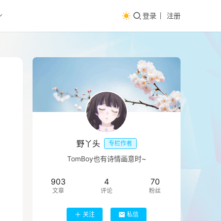
登录
注册
野丫头
专栏作者
TomBoy也有诗情画意时~
903
4
70
文章
评论
粉丝
关注
私信