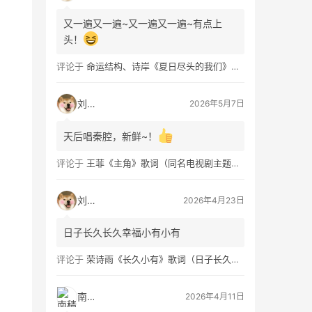
又一遍又一遍~又一遍又一遍~有点上
头！
评论于
命运结构、诗岸《夏日尽头的我们》歌词及钢琴谱免费获取
刘看山
2026年5月7日
天后唱秦腔，新鲜~！
评论于
王菲《主角》歌词（同名电视剧主题曲）
刘看山
2026年4月23日
日子长久长久幸福小有小有
评论于
荣诗雨《长久小有》歌词（日子长久幸福小有）
南穑
2026年4月11日