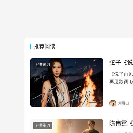
推荐阅读
弦子《说
经典歌词
《说了再见》
再见歌词 
每个夜里慢
惯如此刻骨
刘看山
陈伟霆《
经典歌词