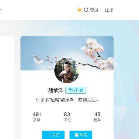
登录
注册
魏承泽
专栏作者
词多多“磁粉”魏承泽，欢迎关注~
491
83
48
文章
评论
粉丝
关注
私信