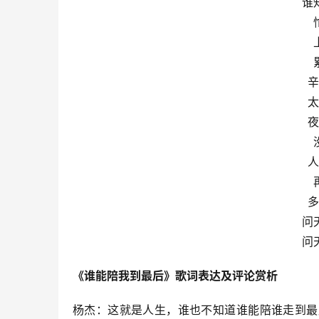
谁
辛
太
夜
人
多
问
问
《谁能陪我到最后》歌词表达及评论赏析
杨杰：这就是人生，谁也不知道谁能陪谁走到最