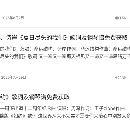
我们直闯战火跟着我 生路由双手开拓天道昭昭 破尽虚妄铁骨不
2026年8月2日
1.5K
、诗岸《夏日尽头的我们》歌词及钢琴谱免费获取
的我们》 演唱：命运结构、诗岸作词：命运结构作曲：命运结构
尽头的我们》歌词 又一遍又一遍那天相见又一遍又一遍思绪万
你能否回忆起最初时的誓约繁星啊坠落于海的那边明月也倒转向
的最后一页由我来写盛…
2026年7月29日
1.5K
约》歌词及钢琴谱免费获取
—周深出道十二周年纪念曲 演唱：周深作词：王子zione作曲：
e 完整版《如约》歌词 这世界从来不完美才需要你来陪心中别放太
遗憾共处的时间美妙却又短暂想一瞬定格成永远孤单会成为戒不