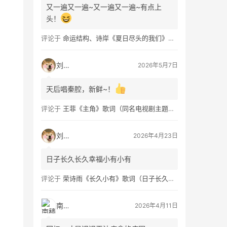
又一遍又一遍~又一遍又一遍~有点上
头！
评论于
命运结构、诗岸《夏日尽头的我们》歌词及钢琴谱免费获取
刘看山
2026年5月7日
天后唱秦腔，新鲜~！
评论于
王菲《主角》歌词（同名电视剧主题曲）
刘看山
2026年4月23日
日子长久长久幸福小有小有
评论于
荣诗雨《长久小有》歌词（日子长久幸福小有）
南穑
2026年4月11日