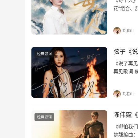
《每个人》
花”组合、
烟火暖烟火
你的脸的脸
刘看山
弦子《说
经典歌词
《说了再见》
再见歌词 
每个夜里慢
惯如此刻骨
刘看山
陈伟霆《
经典歌词
《哪怕我们》
楚翹編曲：