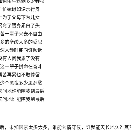
知道余生还剩多少春秋
忙忙碌碌如逆水行舟
上为了父母下为儿女
累弯了腰身累白了头
苦一辈子来去不自由
多的辛酸太多的委屈
深人静时能向谁倾诉
没有人问我累了没有
这一辈子拼命在奋斗
再苦再累也不敢停留
少个黑夜多少思乡愁
天问地谁能陪我到最后
天问地谁能陪我到最后
后，未知因素太多太多，谁能为情守候，谁就能天长地久？其