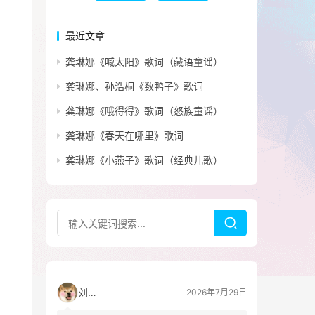
最近文章
龚琳娜《喊太阳》歌词（藏语童谣）
龚琳娜、孙浩桐《数鸭子》歌词
龚琳娜《哦得得》歌词（怒族童谣）
龚琳娜《春天在哪里》歌词
龚琳娜《小燕子》歌词（经典儿歌）
刘看山
2026年7月29日