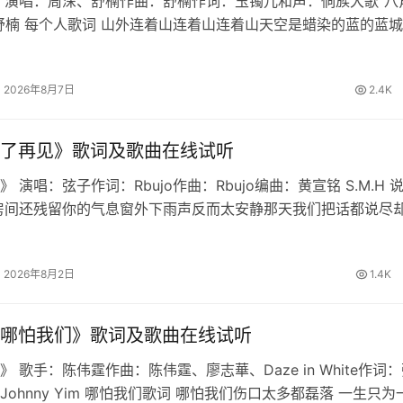
 演唱：周深、舒楠作曲：舒楠作词：玉镯儿和声：侗族大歌“八
舒楠 每个人歌词 山外连着山连着山连着山天空是蜡染的蓝的蓝
暖烟火暖人间的浪漫月大如冠溪流连成川连成川连成川篝火堆映
长桌宴不散宴不散宴不…
2026年8月7日
2.4K
了再见》歌词及歌曲在线试听
 演唱：弦子作词：Rbujo作曲：Rbujo编曲：黄宣铭 S.M.H 
房间还残留你的气息窗外下雨声反而太安静那天我们把话都说尽
慢想起我学会不再问原因也删掉所有讯息原来最难的不是分离是
铭心说…
2026年8月2日
1.4K
哪怕我们》歌词及歌曲在线试听
 歌手：陈伟霆作曲：陈伟霆、廖志華、Daze in White作词
Johnny Yim 哪怕我们歌词 哪怕我们伤口太多都磊落 一生只为