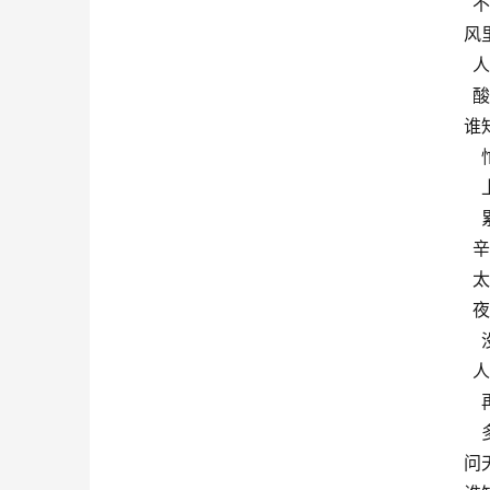
不
风
人
酸
谁
辛
太
夜
人
问