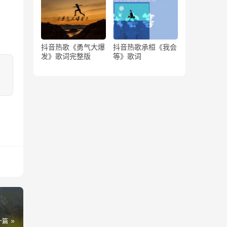
抖音热歌《勇气大爆
抖音热歌承桓《我会
发》歌词完整版
等》歌词
一篇