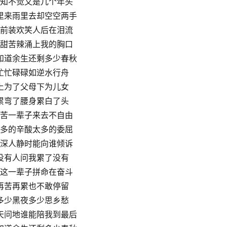
知不觉又是几个年头
里来雨里去却空空两手
前装欢笑人后在泪流
甜苦辣涌上我的胸口
知道余生还剩多少春秋
忙忙碌碌如逆水行舟
上为了父母下为儿女
累弯了腰身累白了头
苦一辈子来去不自由
多的辛酸太多的委屈
深人静时能向谁倾诉
没有人问我累了没有
这一辈子拼命在奋斗
再苦再累也不敢停留
多少黑夜多少思乡愁
天问地谁能陪我到最后