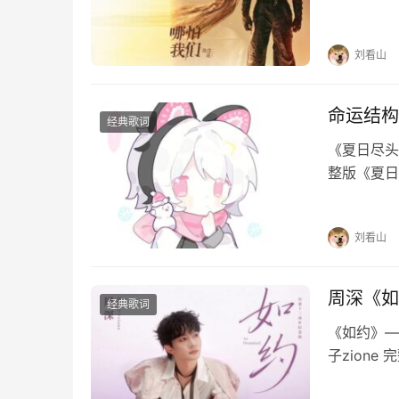
念执着哪怕
万古…
刘看山
命运结构
经典歌词
《夏日尽头
整版《夏日
夏日尽头的
河倾斜故事
刘看山
周深《如
经典歌词
《如约》—
子zion
待才不害怕