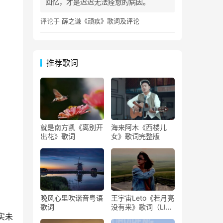
回忆，才是迟迟无法痊愈的病因。
评论于
薛之谦《顽疾》歌词及评论
推荐歌词
就是南方凯《离别开
海来阿木《西楼儿
出花》歌词
女》歌词完整版
晚风心里吹谐音粤语
王宇宙Leto《若月亮
歌词
没有来》歌词（LIVE
实未
版）