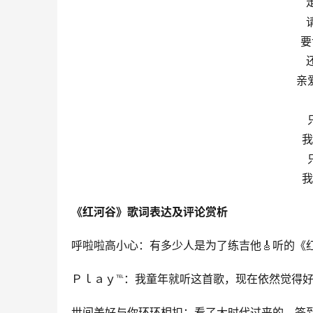
要
亲
我
我
《红河谷》歌词表达及评论赏析
呼啦啦高小心：有多少人是为了练吉他🎸听的《红
Ｐｌａｙ℡：我童年就听这首歌，现在依然觉得好
世间美好与你环环相扣：看了大时代过来的，签到