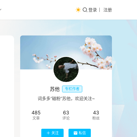
登录
注册
苏他
专栏作者
词多多“磁粉”苏他，欢迎关注~
485
63
43
文章
评论
粉丝
关注
私信