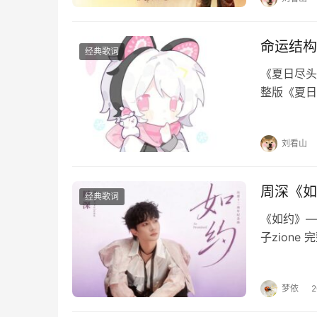
命运结构
经典歌词
《夏日尽头
整版《夏日
夏日尽头的
河倾斜故事
刘看山
周深《如
经典歌词
《如约》—
子zion
待才不害怕
的习惯剩我
梦依