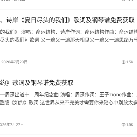
、诗岸《夏日尽头的我们》歌词及钢琴谱免费获取
的我们》 演唱：命运结构、诗岸作词：命运结构作曲：命运结构
尽头的我们》歌词 又一遍又一遍那天相见又一遍又一遍思绪万
你能否回忆起最初时的誓约繁星啊坠落于海的那边明月也倒转向
的最后一页由我来写盛…
2026年7月29日
1.5K
约》歌词及钢琴谱免费获取
—周深出道十二周年纪念曲 演唱：周深作词：王子zione作曲：
e 完整版《如约》歌词 这世界从来不完美才需要你来陪心中别放太
遗憾共处的时间美妙却又短暂想一瞬定格成永远孤单会成为戒不
独自平凡还没…
2026年7月27日
1.9K