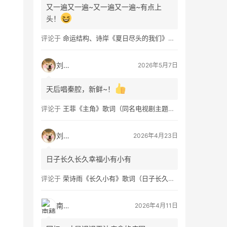
又一遍又一遍~又一遍又一遍~有点上
头！
评论于
命运结构、诗岸《夏日尽头的我们》歌词及钢琴谱免费获取
刘看山
2026年5月7日
天后唱秦腔，新鲜~！
评论于
王菲《主角》歌词（同名电视剧主题曲）
刘看山
2026年4月23日
日子长久长久幸福小有小有
评论于
荣诗雨《长久小有》歌词（日子长久幸福小有）
南穑
2026年4月11日