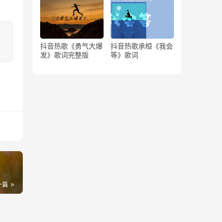
抖音热歌《勇气大爆
抖音热歌承桓《我会
发》歌词完整版
等》歌词
一篇