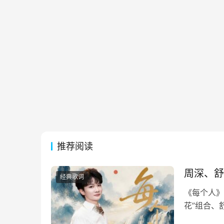
推荐阅读
周深、舒
经典歌词
《每个人》
花”组合、
烟火暖烟火