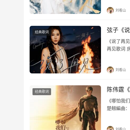
你的脸的脸
刘看山
弦子《说
经典歌词
《说了再见》
再见歌词 
每个夜里慢
惯如此刻骨
刘看山
陈伟霆《
经典歌词
《哪怕我们》
楚翹編曲：
念执着哪怕
万古…
刘看山