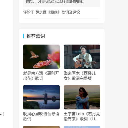
回忆，才是迟迟无法痊愈的病因。
评论于
薛之谦《顽疾》歌词及评论
推荐歌词
就是南方凯《离别开
海来阿木《西楼儿
出花》歌词
女》歌词完整版
~！
晚风心里吹谐音粤语
王宇宙Leto《若月亮
歌词
没有来》歌词（LIVE
版）