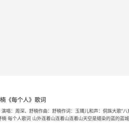
楠《每个人》歌词
 演唱：周深、舒楠作曲：舒楠作词：玉镯儿和声：侗族大歌“八
舒楠 每个人歌词 山外连着山连着山连着山天空是蜡染的蓝的蓝
暖烟火暖人间的浪漫月大如冠溪流连成川连成川连成川篝火堆映