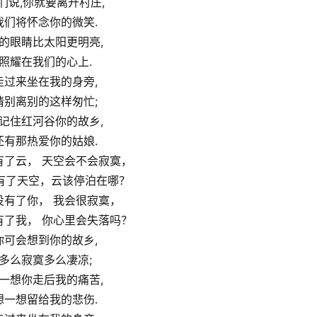
们说,你就要离开村庄,
我们将怀念你的微笑.
的眼睛比太阳更明亮,
照耀在我们的心上.
走过来坐在我的身旁,
请别离别的这样匆忙;
记住红河谷你的故乡,
还有那热爱你的姑娘.
有了云， 天空会不会寂寞，
有了天空，云该停泊在哪？
没有了你， 我会很寂寞，
有了我， 你心里会失落吗？
你可会想到你的故乡,
多么寂寞多么凄凉;
一想你走后我的痛苦,
想一想留给我的悲伤.