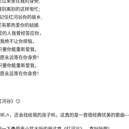
走过来坐在我的身旁,
请别离别的这样匆忙;
记住红河谷你的故乡,
还有那热爱你的姑娘.
爱的人我曾经答应你，
我绝不让你烦恼，
只要你能重新爱我，
愿永远等在你身旁！
只要你能重新爱我，
愿永远等在你身旁！
河谷》😏
听🎶，还会找给我的孩子听。这真的是一首很经典优美的歌曲~
一下👻原来小犹太听的是这首《红河谷》，真好听啊！