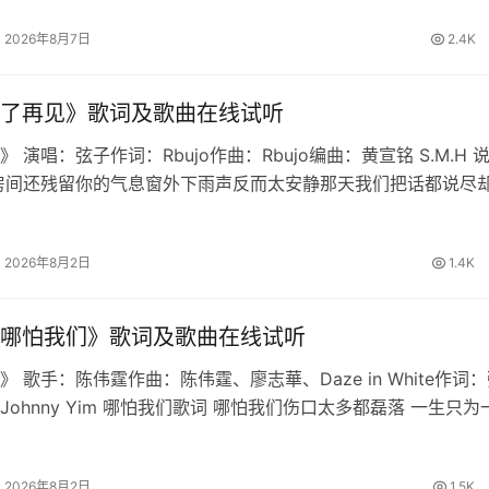
长桌宴不散宴不散宴不…
2026年8月7日
2.4K
了再见》歌词及歌曲在线试听
 演唱：弦子作词：Rbujo作曲：Rbujo编曲：黄宣铭 S.M.H 
房间还残留你的气息窗外下雨声反而太安静那天我们把话都说尽
慢想起我学会不再问原因也删掉所有讯息原来最难的不是分离是
铭心说…
2026年8月2日
1.4K
哪怕我们》歌词及歌曲在线试听
 歌手：陈伟霆作曲：陈伟霆、廖志華、Daze in White作词
Johnny Yim 哪怕我们歌词 哪怕我们伤口太多都磊落 一生只为
我们直闯战火跟着我 生路由双手开拓天道昭昭 破尽虚妄铁骨不
2026年8月2日
1.5K