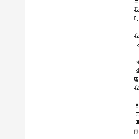
当
我
时
我
痛
我
再