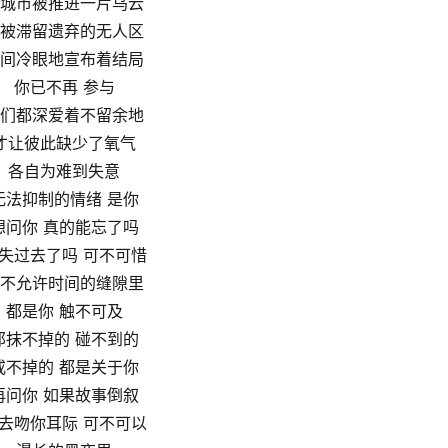
城市被推进一片乌云
被滞留遗弃的无人区
间冷眼地宣布着结局
你已不再 参与
们都深爱着不留余地
才让彼此缺少了氧气
各自为难到失意
无法抑制的情绪 是你
想问你 真的能忘了吗
失过去了吗 可不可惜
不允许时间的缝隙里
都是你 触不可及
那抹不掉的 碰不到的
戒不掉的 都是关于你
再问你 如果故事倒叙
去吻你耳际 可不可以