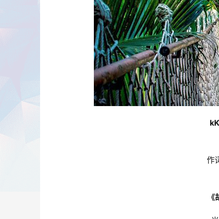
k
作词
《