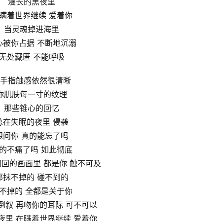
漫长的黑夜里
瞒着世界继续 爱着你
当灵魂掉进海里
心被你占据 不断地沉溺
无处藏匿 不能呼吸
手指触感依然很清晰
你肌肤每一寸的纹理
那些锥心的回忆
总在失眠的夜里 侵袭
想问你 真的能忘了吗
的不痛了吗 如此彻底
回的画面里 都是你 触不可及
那抹不掉的 碰不到的
不掉的 全都是关于你
倒叙 再吻你的耳际 可不可以
夜里 在瞒着世界继续 爱着你