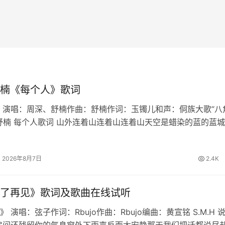
楠《每个人》歌词
 演唱：周深、舒楠作曲：舒楠作词：玉镯儿和声：侗族大歌“八
舒楠 每个人歌词 山外连着山连着山连着山天空是蜡染的蓝的蓝
暖烟火暖人间的浪漫月大如冠溪流连成川连成川连成川篝火堆映
长桌宴不散宴不散宴不…
2026年8月7日
2.4K
了再见》歌词及歌曲在线试听
 演唱：弦子作词：Rbujo作曲：Rbujo编曲：黄宣铭 S.M.H 