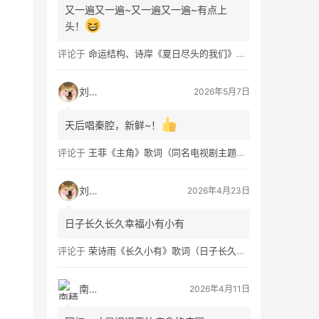
又一遍又一遍~又一遍又一遍~有点上
头！
评论于
命运结构、诗岸《夏日尽头的我们》歌词及钢琴谱免费获取
刘看山
2026年5月7日
天后唱秦腔，新鲜~！
评论于
王菲《主角》歌词（同名电视剧主题曲）
刘看山
2026年4月23日
日子长久长久幸福小有小有
评论于
荣诗雨《长久小有》歌词（日子长久幸福小有）
南穑
2026年4月11日