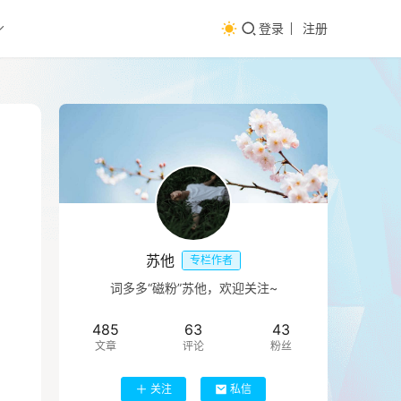
登录
注册
苏他
专栏作者
词多多“磁粉”苏他，欢迎关注~
485
63
43
文章
评论
粉丝
关注
私信