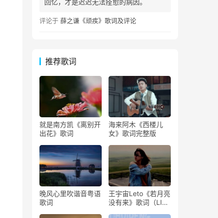
回忆，才是迟迟无法痊愈的病因。
评论于
薛之谦《顽疾》歌词及评论
推荐歌词
就是南方凯《离别开
海来阿木《西楼儿
出花》歌词
女》歌词完整版
晚风心里吹谐音粤语
王宇宙Leto《若月亮
歌词
没有来》歌词（LIVE
版）