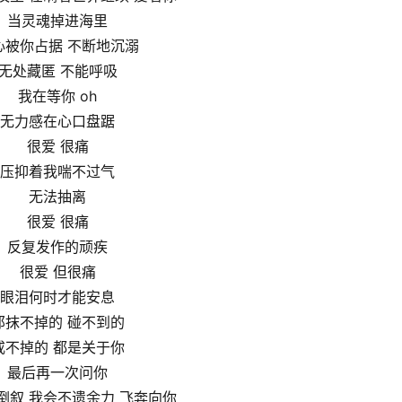
当灵魂掉进海里
心被你占据 不断地沉溺
无处藏匿 不能呼吸
我在等你 oh
无力感在心口盘踞
很爱 很痛
压抑着我喘不过气
无法抽离
很爱 很痛
反复发作的顽疾
很爱 但很痛
眼泪何时才能安息
那抹不掉的 碰不到的
戒不掉的 都是关于你
最后再一次问你
倒叙 我会不遗余力 飞奔向你