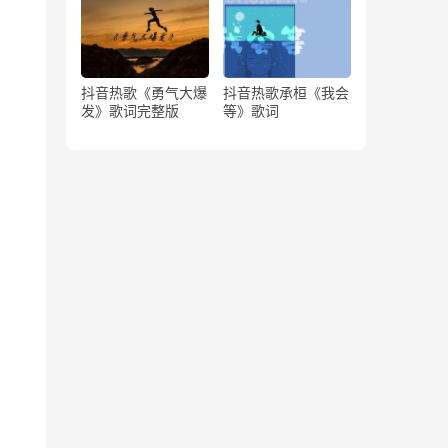
抖音热歌《勇气大爆
抖音热歌承桓《我会
发》歌词完整版
等》歌词