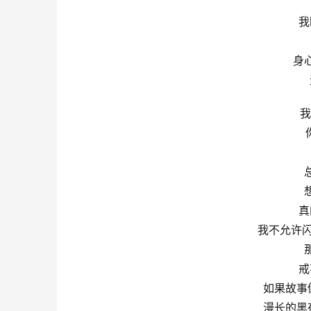
我
身
我
真
我不允许闪
戒
如果故事
漫长的黑