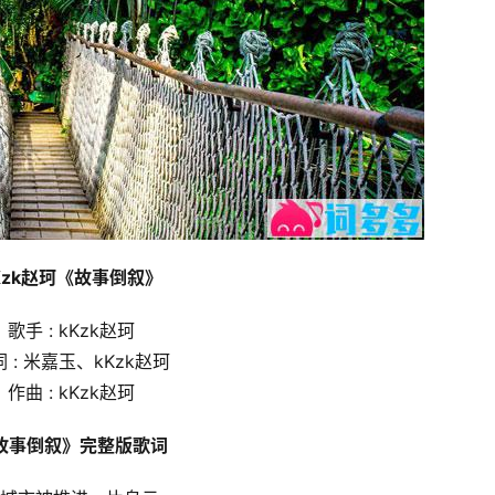
Kzk赵珂《故事倒叙》
歌手 : kKzk赵珂
 : 米嘉玉、kKzk赵珂
作曲 : kKzk赵珂
故事倒叙》完整版歌词