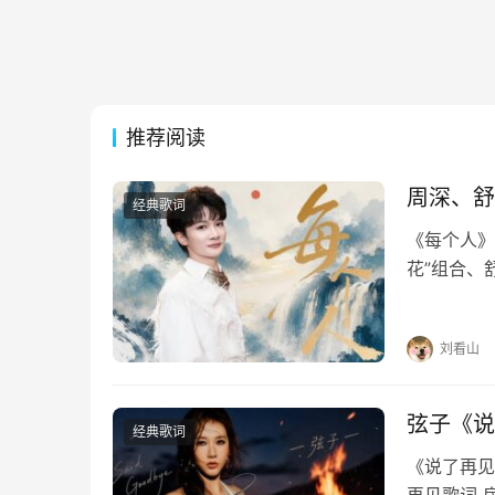
推荐阅读
周深、舒
经典歌词
《每个人》
花”组合、
烟火暖烟火
你的脸的脸
刘看山
弦子《说
经典歌词
《说了再见》