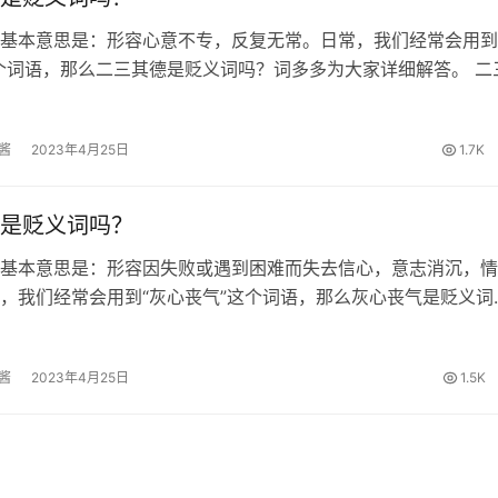
基本意思是：形容心意不专，反复无常。日常，我们经常会用到
个词语，那么二三其德是贬义词吗？词多多为大家详细解答。 二
 《诗经·卫风·氓》:“士也罔极，二三其德。” 二三其德的词性 贬
繁体和拼…
酱
2023年4月25日
1.7K
是贬义词吗？
基本意思是：形容因失败或遇到困难而失去信心，意志消沉，情
，我们经常会用到“灰心丧气”这个词语，那么灰心丧气是贬义词
为大家详细解答。 灰心丧气的出处 明·吕坤《呻吟语·下·建功立
以志趋不坚；人言是恤者…
酱
2023年4月25日
1.5K