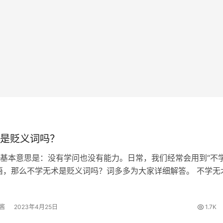
是贬义词吗？
基本意思是：没有学问也没有能力。日常，我们经常会用到“不
语，那么不学无术是贬义词吗？词多多为大家详细解答。 不学无
汉书．卷六八．霍光金日磾传．霍光》：然霍光不学无术，暗于
将妻子邪谋隐瞒下来，立…
酱
2023年4月25日
1.7K