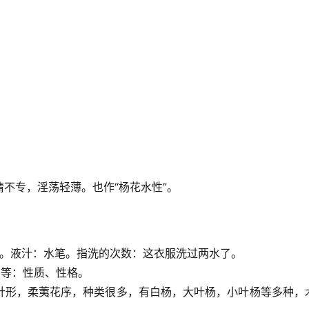
不专，淫荡轻薄。也作“杨花水性”。
：水稻。液汁：水笔。指洗的次数：这衣服洗过两水了。
作用等：性质、性格。
卵状披针形，柔荑花序，种类很多，有白杨，大叶杨，小叶杨等多种，