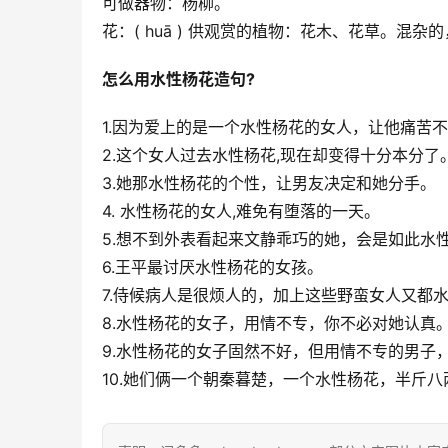
可做器物：杨柳。
花：( huā ) 供观赏的植物：花木、花草。混
怎么用水性杨花造句?
1.因为爱上的是一个水性杨花的女人，让他痛苦
2.这个女人过去水性杨花,现在却变得十分本分了
3.她那水性杨花的个性，让男友决定和她分手。
4. 水性杨花的女人,难免有堕落的一天。
5.想不到外表看起来文静乖巧的她，会是如此水
6.王平最讨厌水性杨花的女孩。
7.侍候病人是很烦人的，加上这些野蛮女人又都
8.水性杨花的女子，用情不专，你不必对她认真
9.水性杨花的女子固然不好，但用情不专的男子
10.她们俩一个朝秦暮楚，一个水性杨花，半斤八