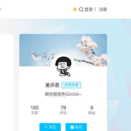
登录
注册
差评君
优秀作者
瞅你那损色SǔnSǎi~
130
79
9
文章
评论
粉丝
关注
私信