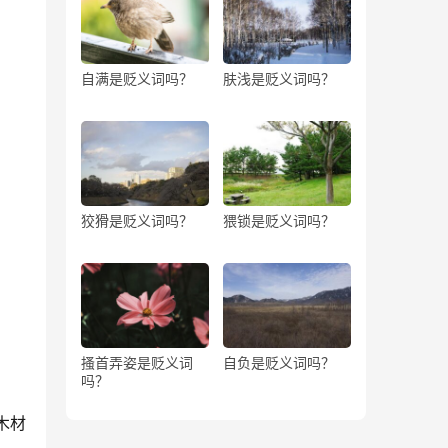
自满是贬义词吗？
肤浅是贬义词吗？
狡猾是贬义词吗？
猥锁是贬义词吗？
搔首弄姿是贬义词
自负是贬义词吗？
吗？
木材