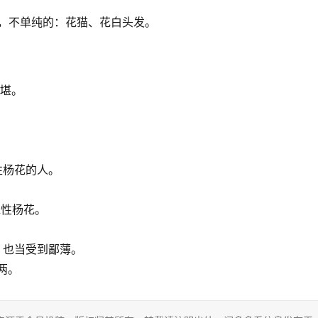
杂的，不单纯的：花猫、花白头发。
不堪。
。
性杨花的人。
水性杨花。
。
，也当受到鄙薄。
两。