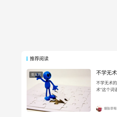
推荐阅读
不学无术
贬义词
不学无术的
术”这个词
的出处 《
理；暗地里
爆胎草莓