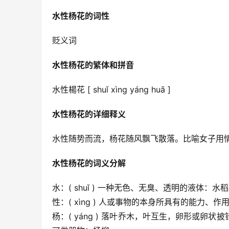
水性杨花的词性
贬义词
水性杨花的繁体和拼音
水性楊花 [ shuǐ xìng yáng huā ]
水性杨花的详细释义
水性随势而流，杨花随风飘飞散落。比喻女子用情
水性杨花的词义分解
水：( shuǐ ) 一种无色、无臭、透明的液体
性：( xìng ) 人或事物的本身所具有的能力、
杨：( yáng ) 落叶乔木，叶互生，卵形或