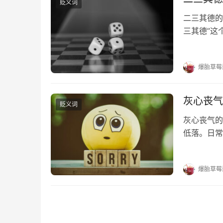
贬义词
二三其德的
三其德”这
其德的出处
二三其德的
爆胎草莓
灰心丧气
贬义词
灰心丧气的
低落。日常
吗？词多多
业》：“是
爆胎草莓