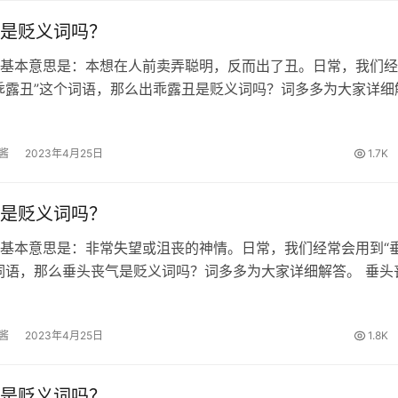
是贬义词吗？
基本意思是：本想在人前卖弄聪明，反而出了丑。日常，我们经
乖露丑”这个词语，那么出乖露丑是贬义词吗？词多多为大家详细
露丑的出处 元·无名氏《鸳鸯被》：“小姐；若真个打起官司来；
不好。” 出乖露丑…
酱
2023年4月25日
1.7K
是贬义词吗？
基本意思是：非常失望或沮丧的神情。日常，我们经常会用到“
词语，那么垂头丧气是贬义词吗？词多多为大家详细解答。 垂头
唐·韩愈《送穷文》：“主人于是垂头丧气； 上手称谢。” 垂头丧
词 垂头丧气的…
酱
2023年4月25日
1.8K
是贬义词吗？