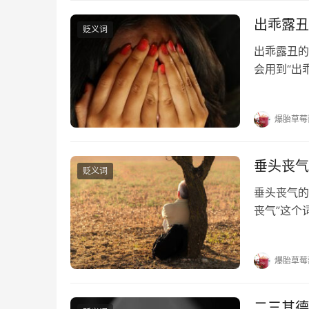
出乖露丑
贬义词
出乖露丑的
会用到“出
答。 出乖
露丑；一发
爆胎草莓
垂头丧气
贬义词
垂头丧气的
丧气”这个
气的出处 
词性 贬义
爆胎草莓
二三其德