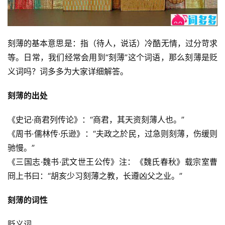
刻薄的基本意思是：指（待人，说话）冷酷无情，过分苛求
等。日常，我们经常会用到“刻薄”这个词语，那么刻薄是贬
义词吗？词多多为大家详细解答。
刻薄的出处
《史记·商君列传论》：“商君，其天资刻薄人也。”
《周书·儒林传·乐逊》：“夫政之於民，过急则刻薄，伤缓则
驰慢。”
《三国志·魏书·武文世王公传》注：《魏氏春秋》载宗室曹
冏上书曰：“胡亥少习刻薄之教，长遵凶父之业。”
刻薄的词性
贬义词