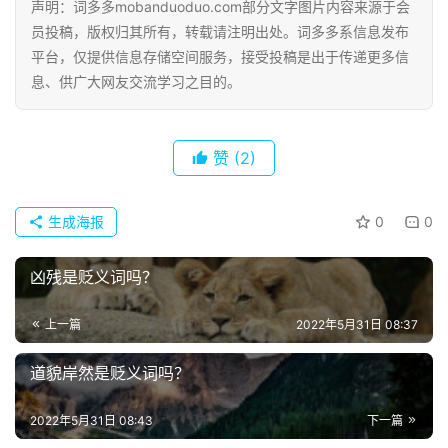
声明：词多多mobanduoduo.com部分文字图片内容来源于会
员投稿，版权归其所有，转载请注明出处。词多多系信息发布
平台，仅提供信息存储空间服务，接受投稿是出于传递更多信
息、供广大网友交流学习之目的。
赞
(2)
生成海报
0
0
凶残是贬义词吗？
上一篇
2022年5月31日 08:37
道貌岸然是贬义词吗？
2022年5月31日 08:43
下一篇