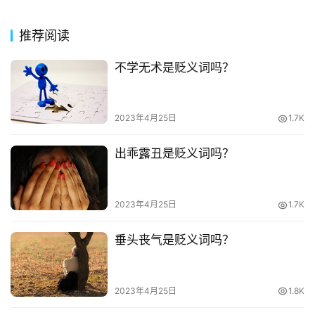
今
诗
推荐阅读
词
不学无术是贬义词吗？
常
登录
注册
用
贺
2023年4月25日
1.7K
词
出乖露丑是贬义词吗？
网
络
热
2023年4月25日
1.7K
词
垂头丧气是贬义词吗？
电
影
台
2023年4月25日
1.8K
词